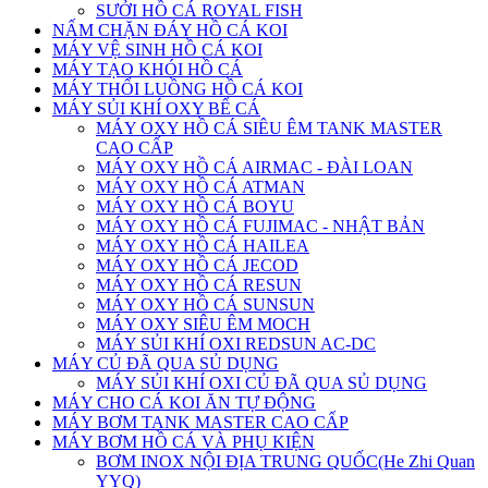
SƯỞI HỒ CÁ ROYAL FISH
NẤM CHẶN ĐÁY HỒ CÁ KOI
MÁY VỆ SINH HỒ CÁ KOI
MÁY TẠO KHÓI HỒ CÁ
MÁY THỔI LUỒNG HỒ CÁ KOI
MÁY SỦI KHÍ OXY BỂ CÁ
MÁY OXY HỒ CÁ SIÊU ÊM TANK MASTER
CAO CẤP
MÁY OXY HỒ CÁ AIRMAC - ĐÀI LOAN
MÁY OXY HỒ CÁ ATMAN
MÁY OXY HỒ CÁ BOYU
MÁY OXY HỒ CÁ FUJIMAC - NHẬT BẢN
MÁY OXY HỒ CÁ HAILEA
MÁY OXY HỒ CÁ JECOD
MÁY OXY HỒ CÁ RESUN
MÁY OXY HỒ CÁ SUNSUN
MÁY OXY SIÊU ÊM MOCH
MÁY SỦI KHÍ OXI REDSUN AC-DC
MÁY CỦ ĐÃ QUA SỦ DỤNG
MÁY SỦI KHÍ OXI CỦ ĐÃ QUA SỦ DỤNG
MÁY CHO CÁ KOI ĂN TỰ ĐỘNG
MÁY BƠM TANK MASTER CAO CẤP
MÁY BƠM HỒ CÁ VÀ PHỤ KIỆN
BƠM INOX NỘI ĐỊA TRUNG QUỐC(He Zhi Quan
YYQ)