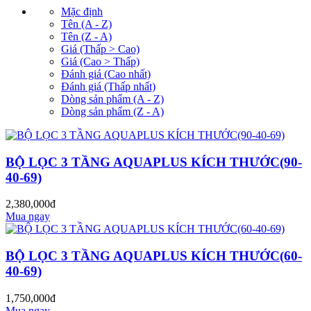
Mặc định
Tên (A - Z)
Tên (Z - A)
Giá (Thấp > Cao)
Giá (Cao > Thấp)
Đánh giá (Cao nhất)
Đánh giá (Thấp nhất)
Dòng sản phẩm (A - Z)
Dòng sản phẩm (Z - A)
BỘ LỌC 3 TẦNG AQUAPLUS KÍCH THƯỚC(90-
40-69)
2,380,000đ
Mua ngay
BỘ LỌC 3 TẦNG AQUAPLUS KÍCH THƯỚC(60-
40-69)
1,750,000đ
Mua ngay