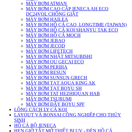
MÁY BƠM ATMAN
MÁY BƠM CAO CẤP JENECA AH ECO
DC24VOL CHỐNG GIẬT
MÁY BƠM HAILEA
MÁY BƠM HỒ CÁ CAO_LONGTIME (TAIWAN)
MÁY BƠM HỒ CÁ KOI SHANYU TAK ECO
MÁY BƠM HỒ CÁ MOCH
MÁY BƠM JEBAO
MÁY BƠM JECOD
MÁY BƠM LIFETECH
MÁY BƠM NHẬT MITSUBISHI
MÁY BƠM OU GECAI ECO
MÁY BƠM PERIHA
MÁY BƠM RESUN
MÁY BƠM SUNSUN GRECH
MÁY BƠM TẠT AQUA KING AK
MÁY BƠM TẠT BOYU SH
MÁY BƠM TAT HEZHIQUAN HAB
MÁY BƠM TSURUMI
MÁY BƠM ĐẨY BOYU SPF
LỒNG CÁCH LY CÁ KOI
LAYOUT VÀ BONSAI CÔNG NGHIỆP CHO THỦY
SINH
HỒ CÁ BỘ JENECA
HẸN GIỜ TẮT MỞ THIẾT BỊ UV - ĐÈN HỒ CÁ