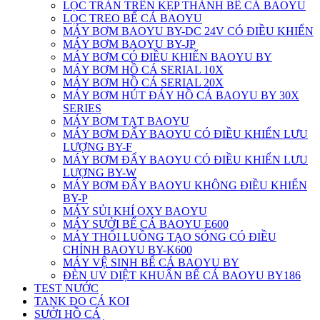
LỌC TRÀN TRÊN KẸP THÀNH BỂ CÁ BAOYU
LỌC TREO BỂ CÁ BAOYU
MÁY BƠM BAOYU BY-DC 24V CÓ ĐIỀU KHIỂN
MÁY BƠM BAOYU BY-JP
MÁY BƠM CÓ ĐIỀU KHIỂN BAOYU BY
MÁY BƠM HỒ CÁ SERIAL 10X
MÁY BƠM HỒ CÁ SERIAL 20X
MÁY BƠM HÚT ĐÁY HỒ CÁ BAOYU BY 30X
SERIES
MÁY BƠM TẠT BAOYU
MÁY BƠM ĐẨY BAOYU CÓ ĐIỀU KHIỂN LƯU
LƯỢNG BY-F
MÁY BƠM ĐẨY BAOYU CÓ ĐIỀU KHIỂN LƯU
LƯỢNG BY-W
MÁY BƠM ĐẨY BAOYU KHÔNG ĐIỀU KHIỂN
BY-P
MÁY SỦI KHÍ OXY BAOYU
MÁY SƯỞI BỂ CÁ BAOYU E600
MÁY THỔI LUỒNG TẠO SÓNG CÓ ĐIỀU
CHỈNH BAOYU BY-K600
MÁY VỆ SINH BỂ CÁ BAOYU BY
ĐÈN UV DIỆT KHUẨN BỂ CÁ BAOYU BY186
TEST NƯỚC
TANK ĐO CÁ KOI
SƯỞI HỒ CÁ