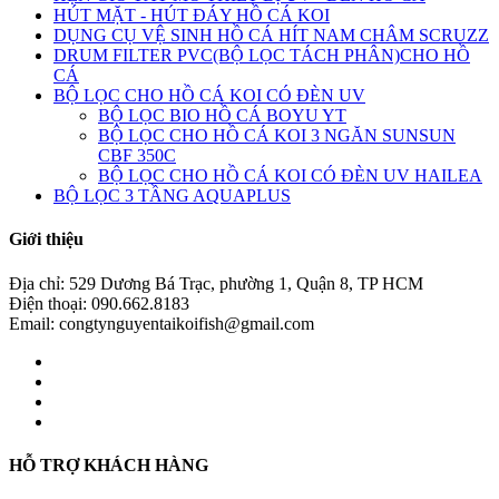
HÚT MẶT - HÚT ĐÁY HỒ CÁ KOI
DỤNG CỤ VỆ SINH HỒ CÁ HÍT NAM CHÂM SCRUZZ
DRUM FILTER PVC(BỘ LỌC TÁCH PHÂN)CHO HỒ
CÁ
BỘ LỌC CHO HỒ CÁ KOI CÓ ĐÈN UV
BỘ LỌC BIO HỒ CÁ BOYU YT
BỘ LỌC CHO HỒ CÁ KOI 3 NGĂN SUNSUN
CBF 350C
BỘ LỌC CHO HỒ CÁ KOI CÓ ĐÈN UV HAILEA
BỘ LỌC 3 TẦNG AQUAPLUS
Giới thiệu
Địa chỉ: 529 Dương Bá Trạc, phường 1, Quận 8, TP HCM
Điện thoại: 090.662.8183
Email: congtynguyentaikoifish@gmail.com
HỖ TRỢ KHÁCH HÀNG