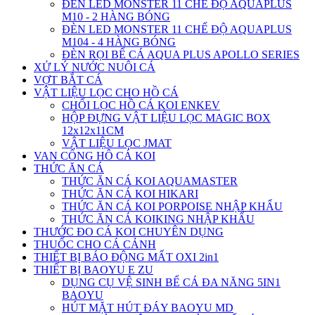
ĐÈN LED MONSTER 11 CHẾ ĐỘ AQUAPLUS
M10 - 2 HÀNG BÓNG
ĐÈN LED MONSTER 11 CHẾ ĐỘ AQUAPLUS
M104 - 4 HÀNG BÓNG
ĐÈN RỌI BỂ CÁ AQUA PLUS APOLLO SERIES
XỬ LÝ NƯỚC NUÔI CÁ
VỢT BẮT CÁ
VẬT LIỆU LỌC CHO HỒ CÁ
CHỔI LỌC HỒ CÁ KOI ENKEV
HỘP ĐỰNG VẬT LIỆU LỌC MAGIC BOX
12x12x11CM
VẬT LIỆU LỌC JMAT
VAN CỔNG HÔ CÁ KOI
THỨC ĂN CÁ
THỨC ĂN CÁ KOI AQUAMASTER
THỨC ĂN CÁ KOI HIKARI
THỨC ĂN CÁ KOI PORPOISE NHẬP KHẨU
THỨC ĂN CÁ KOIKING NHẬP KHẨU
THƯỚC ĐO CÁ KOI CHUYÊN DỤNG
THUỐC CHO CÁ CẢNH
THIẾT BỊ BÁO ĐỘNG MẤT OXI 2in1
THIẾT BỊ BAOYU E ZU
DỤNG CỤ VỆ SINH BỂ CÁ ĐA NĂNG 5IN1
BAOYU
HÚT MẶT HÚT ĐÁY BAOYU MD