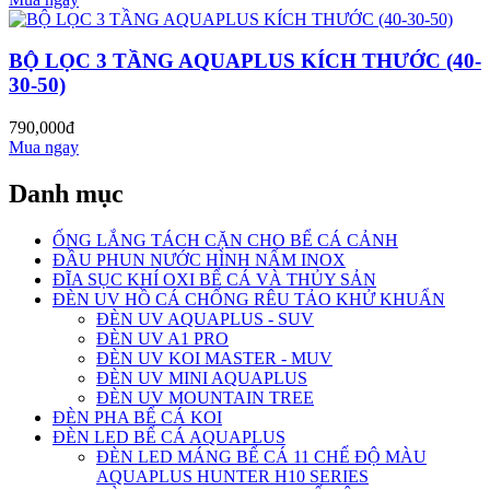
BỘ LỌC 3 TẦNG AQUAPLUS KÍCH THƯỚC (40-
30-50)
790,000đ
Mua ngay
Danh mục
ỐNG LẮNG TÁCH CẶN CHO BỂ CÁ CẢNH
ĐẦU PHUN NƯỚC HÌNH NẤM INOX
ĐĨA SỤC KHÍ OXI BỂ CÁ VÀ THỦY SẢN
ĐÈN UV HỒ CÁ CHỐNG RÊU TẢO KHỬ KHUẨN
ĐÈN UV AQUAPLUS - SUV
ĐÈN UV A1 PRO
ĐÈN UV KOI MASTER - MUV
ĐÈN UV MINI AQUAPLUS
ĐÈN UV MOUNTAIN TREE
ĐÈN PHA BỂ CÁ KOI
ĐÈN LED BỂ CÁ AQUAPLUS
ĐÈN LED MÁNG BỂ CÁ 11 CHẾ ĐỘ MÀU
AQUAPLUS HUNTER H10 SERIES