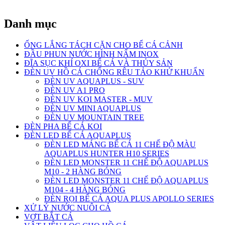
Danh mục
ỐNG LẮNG TÁCH CẶN CHO BỂ CÁ CẢNH
ĐẦU PHUN NƯỚC HÌNH NẤM INOX
ĐĨA SỤC KHÍ OXI BỂ CÁ VÀ THỦY SẢN
ĐÈN UV HỒ CÁ CHỐNG RÊU TẢO KHỬ KHUẨN
ĐÈN UV AQUAPLUS - SUV
ĐÈN UV A1 PRO
ĐÈN UV KOI MASTER - MUV
ĐÈN UV MINI AQUAPLUS
ĐÈN UV MOUNTAIN TREE
ĐÈN PHA BỂ CÁ KOI
ĐÈN LED BỂ CÁ AQUAPLUS
ĐÈN LED MÁNG BỂ CÁ 11 CHẾ ĐỘ MÀU
AQUAPLUS HUNTER H10 SERIES
ĐÈN LED MONSTER 11 CHẾ ĐỘ AQUAPLUS
M10 - 2 HÀNG BÓNG
ĐÈN LED MONSTER 11 CHẾ ĐỘ AQUAPLUS
M104 - 4 HÀNG BÓNG
ĐÈN RỌI BỂ CÁ AQUA PLUS APOLLO SERIES
XỬ LÝ NƯỚC NUÔI CÁ
VỢT BẮT CÁ