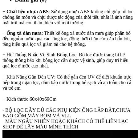
+
Chất liệu nhựa ABS
: Sử dụng nhựa ABS không chỉ giúp bộ lọc
chống ăn mòn và chịu được tác động của thời tiết, nhất là ánh nắng
mặt trời mà còn thân thiện với môi trường.
+
Ống xã dàn mưa
: Thiết kế ống xã nước dàn mưa giúp phân bổ
đều nguồn nước qua các tầng lọc, đồng thời chặn các cặn bẩn lớn,
tăng hiệu quả lọc và giảm tải cho hệ thống.
+ Hệ Thống Nhắc Vệ Sinh Bông Lọc: Bộ lọc được trang bị hệ
thống thông báo khi bông lọc cần được vệ sinh, giúp duy trì hiệu
quả lọc ở mức cao nhất.
+ Khả Năng Gắn Đèn UV: Có thể gắn đèn UV để diệt khuẩn trực
tiếp trong ngăn lọc, đảm bảo nước trong bể sạch và an toàn cho cá
và trẻ em.
+ Kích thước:60x40x69Cm
- BỘ LỌC ĐẦY ĐỦ CÁC PHỤ KIỆN ỐNG LẮP ĐẶT,CHƯA
BAO GỒM MÁY BƠM VÀ VLL
- MÀU NGẪU NHIÊN HOẶC KHÁCH CÓ THỂ LIÊN LẠC
SHOP ĐỂ LẤY MÀU MÌNH THÍCH