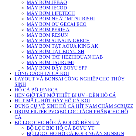
MÁY BƠM JEBAO
MÁY BƠM JECOD
MÁY BƠM LIFETECH
MÁY BƠM NHẬT MITSUBISHI
MÁY BƠM OU GECAI ECO
MÁY BƠM PERIHA
MÁY BƠM RESUN
MÁY BƠM SUNSUN GRECH
MÁY BƠM TẠT AQUA KING AK
MÁY BƠM TẠT BOYU SH
MÁY BƠM TAT HEZHIQUAN HAB
MÁY BƠM TSURUMI
MÁY BƠM ĐẨY BOYU SPF
LỒNG CÁCH LY CÁ KOI
LAYOUT VÀ BONSAI CÔNG NGHIỆP CHO THỦY
SINH
HỒ CÁ BỘ JENECA
HẸN GIỜ TẮT MỞ THIẾT BỊ UV - ĐÈN HỒ CÁ
HÚT MẶT - HÚT ĐÁY HỒ CÁ KOI
DỤNG CỤ VỆ SINH HỒ CÁ HÍT NAM CHÂM SCRUZZ
DRUM FILTER PVC(BỘ LỌC TÁCH PHÂN)CHO HỒ
CÁ
BỘ LỌC CHO HỒ CÁ KOI CÓ ĐÈN UV
BỘ LỌC BIO HỒ CÁ BOYU YT
BỘ LỌC CHO HỒ CÁ KOI 3 NGĂN SUNSUN