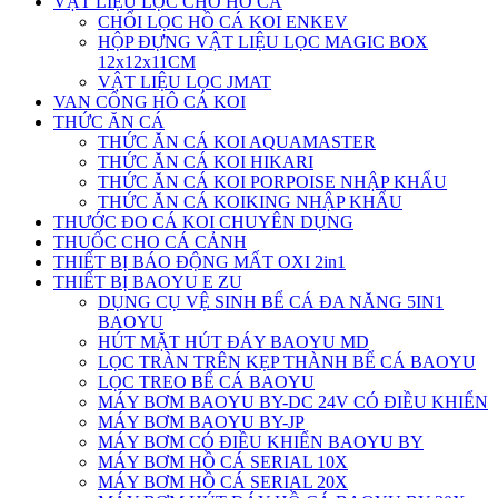
VẬT LIỆU LỌC CHO HỒ CÁ
CHỔI LỌC HỒ CÁ KOI ENKEV
HỘP ĐỰNG VẬT LIỆU LỌC MAGIC BOX
12x12x11CM
VẬT LIỆU LỌC JMAT
VAN CỔNG HÔ CÁ KOI
THỨC ĂN CÁ
THỨC ĂN CÁ KOI AQUAMASTER
THỨC ĂN CÁ KOI HIKARI
THỨC ĂN CÁ KOI PORPOISE NHẬP KHẨU
THỨC ĂN CÁ KOIKING NHẬP KHẨU
THƯỚC ĐO CÁ KOI CHUYÊN DỤNG
THUỐC CHO CÁ CẢNH
THIẾT BỊ BÁO ĐỘNG MẤT OXI 2in1
THIẾT BỊ BAOYU E ZU
DỤNG CỤ VỆ SINH BỂ CÁ ĐA NĂNG 5IN1
BAOYU
HÚT MẶT HÚT ĐÁY BAOYU MD
LỌC TRÀN TRÊN KẸP THÀNH BỂ CÁ BAOYU
LỌC TREO BỂ CÁ BAOYU
MÁY BƠM BAOYU BY-DC 24V CÓ ĐIỀU KHIỂN
MÁY BƠM BAOYU BY-JP
MÁY BƠM CÓ ĐIỀU KHIỂN BAOYU BY
MÁY BƠM HỒ CÁ SERIAL 10X
MÁY BƠM HỒ CÁ SERIAL 20X