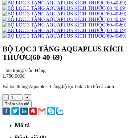
BỘ LỌC 3 TẦNG AQUAPLUS KÍCH
THƯỚC(60-40-69)
Tình trạng:
Còn Hàng
1,750,000đ
Bộ lọc thùng Aquaplus 3 tầng,bộ lọc baki cho hồ cá cảnh
-
+
Thêm vào giỏ
Mô tả
Đánh giá (0)