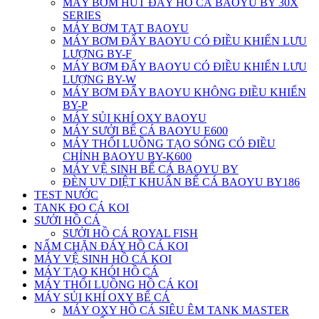
MÁY BƠM HÚT ĐÁY HỒ CÁ BAOYU BY 30X
SERIES
MÁY BƠM TẠT BAOYU
MÁY BƠM ĐẨY BAOYU CÓ ĐIỀU KHIỂN LƯU
LƯỢNG BY-F
MÁY BƠM ĐẨY BAOYU CÓ ĐIỀU KHIỂN LƯU
LƯỢNG BY-W
MÁY BƠM ĐẨY BAOYU KHÔNG ĐIỀU KHIỂN
BY-P
MÁY SỦI KHÍ OXY BAOYU
MÁY SƯỞI BỂ CÁ BAOYU E600
MÁY THỔI LUỒNG TẠO SÓNG CÓ ĐIỀU
CHỈNH BAOYU BY-K600
MÁY VỆ SINH BỂ CÁ BAOYU BY
ĐÈN UV DIỆT KHUẨN BỂ CÁ BAOYU BY186
TEST NƯỚC
TANK ĐO CÁ KOI
SƯỞI HỒ CÁ
SƯỞI HỒ CÁ ROYAL FISH
NẤM CHẶN ĐÁY HỒ CÁ KOI
MÁY VỆ SINH HỒ CÁ KOI
MÁY TẠO KHÓI HỒ CÁ
MÁY THỔI LUỒNG HỒ CÁ KOI
MÁY SỦI KHÍ OXY BỂ CÁ
MÁY OXY HỒ CÁ SIÊU ÊM TANK MASTER