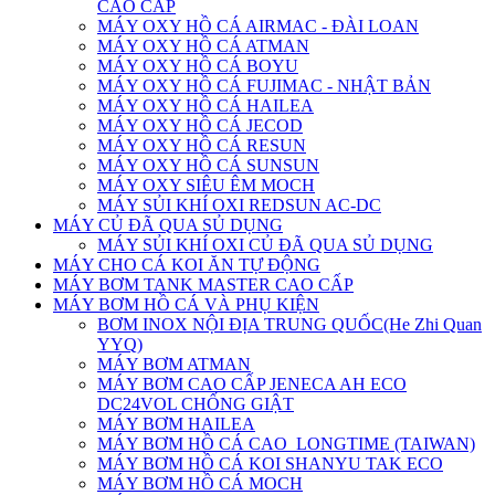
CAO CẤP
MÁY OXY HỒ CÁ AIRMAC - ĐÀI LOAN
MÁY OXY HỒ CÁ ATMAN
MÁY OXY HỒ CÁ BOYU
MÁY OXY HỒ CÁ FUJIMAC - NHẬT BẢN
MÁY OXY HỒ CÁ HAILEA
MÁY OXY HỒ CÁ JECOD
MÁY OXY HỒ CÁ RESUN
MÁY OXY HỒ CÁ SUNSUN
MÁY OXY SIÊU ÊM MOCH
MÁY SỦI KHÍ OXI REDSUN AC-DC
MÁY CỦ ĐÃ QUA SỦ DỤNG
MÁY SỦI KHÍ OXI CỦ ĐÃ QUA SỦ DỤNG
MÁY CHO CÁ KOI ĂN TỰ ĐỘNG
MÁY BƠM TANK MASTER CAO CẤP
MÁY BƠM HỒ CÁ VÀ PHỤ KIỆN
BƠM INOX NỘI ĐỊA TRUNG QUỐC(He Zhi Quan
YYQ)
MÁY BƠM ATMAN
MÁY BƠM CAO CẤP JENECA AH ECO
DC24VOL CHỐNG GIẬT
MÁY BƠM HAILEA
MÁY BƠM HỒ CÁ CAO_LONGTIME (TAIWAN)
MÁY BƠM HỒ CÁ KOI SHANYU TAK ECO
MÁY BƠM HỒ CÁ MOCH