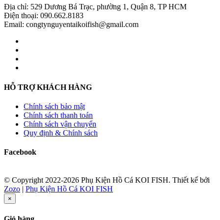
Địa chỉ: 529 Dương Bá Trạc, phường 1, Quận 8, TP HCM
Điện thoại: 090.662.8183
Email: congtynguyentaikoifish@gmail.com
HỖ TRỢ KHÁCH HÀNG
Chính sách bảo mật
Chính sách thanh toán
Chính sách vận chuyển
Quy định & Chính sách
Facebook
© Copyright 2022-2026 Phụ Kiện Hồ Cá KOI FISH.
Thiết kế bởi
Zozo
|
Phụ Kiện Hồ Cá KOI FISH
×
Giỏ hàng