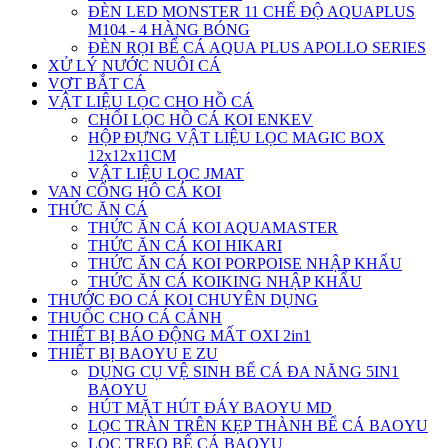
ĐÈN LED MONSTER 11 CHẾ ĐỘ AQUAPLUS
M104 - 4 HÀNG BÓNG
ĐÈN RỌI BỂ CÁ AQUA PLUS APOLLO SERIES
XỬ LÝ NƯỚC NUÔI CÁ
VỢT BẮT CÁ
VẬT LIỆU LỌC CHO HỒ CÁ
CHỔI LỌC HỒ CÁ KOI ENKEV
HỘP ĐỰNG VẬT LIỆU LỌC MAGIC BOX
12x12x11CM
VẬT LIỆU LỌC JMAT
VAN CỔNG HÔ CÁ KOI
THỨC ĂN CÁ
THỨC ĂN CÁ KOI AQUAMASTER
THỨC ĂN CÁ KOI HIKARI
THỨC ĂN CÁ KOI PORPOISE NHẬP KHẨU
THỨC ĂN CÁ KOIKING NHẬP KHẨU
THƯỚC ĐO CÁ KOI CHUYÊN DỤNG
THUỐC CHO CÁ CẢNH
THIẾT BỊ BÁO ĐỘNG MẤT OXI 2in1
THIẾT BỊ BAOYU E ZU
DỤNG CỤ VỆ SINH BỂ CÁ ĐA NĂNG 5IN1
BAOYU
HÚT MẶT HÚT ĐÁY BAOYU MD
LỌC TRÀN TRÊN KẸP THÀNH BỂ CÁ BAOYU
LỌC TREO BỂ CÁ BAOYU