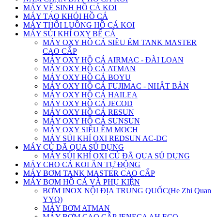
MÁY VỆ SINH HỒ CÁ KOI
MÁY TẠO KHÓI HỒ CÁ
MÁY THỔI LUỒNG HỒ CÁ KOI
MÁY SỦI KHÍ OXY BỂ CÁ
MÁY OXY HỒ CÁ SIÊU ÊM TANK MASTER
CAO CẤP
MÁY OXY HỒ CÁ AIRMAC - ĐÀI LOAN
MÁY OXY HỒ CÁ ATMAN
MÁY OXY HỒ CÁ BOYU
MÁY OXY HỒ CÁ FUJIMAC - NHẬT BẢN
MÁY OXY HỒ CÁ HAILEA
MÁY OXY HỒ CÁ JECOD
MÁY OXY HỒ CÁ RESUN
MÁY OXY HỒ CÁ SUNSUN
MÁY OXY SIÊU ÊM MOCH
MÁY SỦI KHÍ OXI REDSUN AC-DC
MÁY CỦ ĐÃ QUA SỦ DỤNG
MÁY SỦI KHÍ OXI CỦ ĐÃ QUA SỦ DỤNG
MÁY CHO CÁ KOI ĂN TỰ ĐỘNG
MÁY BƠM TANK MASTER CAO CẤP
MÁY BƠM HỒ CÁ VÀ PHỤ KIỆN
BƠM INOX NỘI ĐỊA TRUNG QUỐC(He Zhi Quan
YYQ)
MÁY BƠM ATMAN
MÁY BƠM CAO CẤP JENECA AH ECO