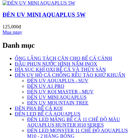
ĐÈN UV MINI AQUAPLUS 5W
125,000đ
Mua ngay
Danh mục
ỐNG LẮNG TÁCH CẶN CHO BỂ CÁ CẢNH
ĐẦU PHUN NƯỚC HÌNH NẤM INOX
ĐĨA SỤC KHÍ OXI BỂ CÁ VÀ THỦY SẢN
ĐÈN UV HỒ CÁ CHỐNG RÊU TẢO KHỬ KHUẨN
ĐÈN UV AQUAPLUS - SUV
ĐÈN UV A1 PRO
ĐÈN UV KOI MASTER - MUV
ĐÈN UV MINI AQUAPLUS
ĐÈN UV MOUNTAIN TREE
ĐÈN PHA BỂ CÁ KOI
ĐÈN LED BỂ CÁ AQUAPLUS
ĐÈN LED MÁNG BỂ CÁ 11 CHẾ ĐỘ MÀU
AQUAPLUS HUNTER H10 SERIES
ĐÈN LED MONSTER 11 CHẾ ĐỘ AQUAPLUS
M10 - 2 HÀNG BÓNG