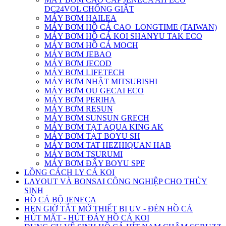
DC24VOL CHỐNG GIẬT
MÁY BƠM HAILEA
MÁY BƠM HỒ CÁ CAO_LONGTIME (TAIWAN)
MÁY BƠM HỒ CÁ KOI SHANYU TAK ECO
MÁY BƠM HỒ CÁ MOCH
MÁY BƠM JEBAO
MÁY BƠM JECOD
MÁY BƠM LIFETECH
MÁY BƠM NHẬT MITSUBISHI
MÁY BƠM OU GECAI ECO
MÁY BƠM PERIHA
MÁY BƠM RESUN
MÁY BƠM SUNSUN GRECH
MÁY BƠM TẠT AQUA KING AK
MÁY BƠM TẠT BOYU SH
MÁY BƠM TAT HEZHIQUAN HAB
MÁY BƠM TSURUMI
MÁY BƠM ĐẨY BOYU SPF
LỒNG CÁCH LY CÁ KOI
LAYOUT VÀ BONSAI CÔNG NGHIỆP CHO THỦY
SINH
HỒ CÁ BỘ JENECA
HẸN GIỜ TẮT MỞ THIẾT BỊ UV - ĐÈN HỒ CÁ
HÚT MẶT - HÚT ĐÁY HỒ CÁ KOI