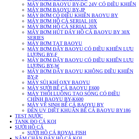
MÁY BƠM BAOYU BY-DC 24V CÓ ĐIỀU KHIỂN
MÁY BƠM BAOYU BY-JP
MÁY BƠM CÓ ĐIỀU KHIỂN BAOYU BY
MÁY BƠM HỒ CÁ SERIAL 10X
MÁY BƠM HỒ CÁ SERIAL 20X
MÁY BƠM HÚT ĐÁY HỒ CÁ BAOYU BY 30X
SERIES
MÁY BƠM TẠT BAOYU
MÁY BƠM ĐẨY BAOYU CÓ ĐIỀU KHIỂN LƯU
LƯỢNG BY-F
MÁY BƠM ĐẨY BAOYU CÓ ĐIỀU KHIỂN LƯU
LƯỢNG BY-W
MÁY BƠM ĐẨY BAOYU KHÔNG ĐIỀU KHIỂN
BY-P
MÁY SỦI KHÍ OXY BAOYU
MÁY SƯỞI BỂ CÁ BAOYU E600
MÁY THỔI LUỒNG TẠO SÓNG CÓ ĐIỀU
CHỈNH BAOYU BY-K600
MÁY VỆ SINH BỂ CÁ BAOYU BY
ĐÈN UV DIỆT KHUẨN BỂ CÁ BAOYU BY186
TEST NƯỚC
TANK ĐO CÁ KOI
SƯỞI HỒ CÁ
SƯỞI HỒ CÁ ROYAL FISH
NẤM CHẶN ĐÁY HỒ CÁ KOI