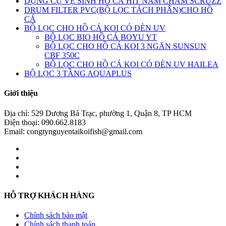
DỤNG CỤ VỆ SINH HỒ CÁ HÍT NAM CHÂM SCRUZZ
DRUM FILTER PVC(BỘ LỌC TÁCH PHÂN)CHO HỒ
CÁ
BỘ LỌC CHO HỒ CÁ KOI CÓ ĐÈN UV
BỘ LỌC BIO HỒ CÁ BOYU YT
BỘ LỌC CHO HỒ CÁ KOI 3 NGĂN SUNSUN
CBF 350C
BỘ LỌC CHO HỒ CÁ KOI CÓ ĐÈN UV HAILEA
BỘ LỌC 3 TẦNG AQUAPLUS
Giới thiệu
Địa chỉ: 529 Dương Bá Trạc, phường 1, Quận 8, TP HCM
Điện thoại: 090.662.8183
Email: congtynguyentaikoifish@gmail.com
HỖ TRỢ KHÁCH HÀNG
Chính sách bảo mật
Chính sách thanh toán