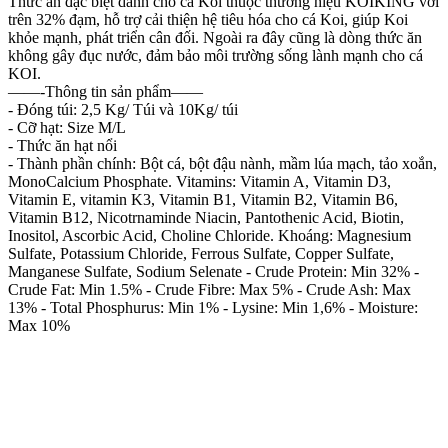
Thức ăn đặc biệt dành cho cá Koi thuộc thương hiệu KOIKING với
trên 32% đạm, hỗ trợ cải thiện hệ tiêu hóa cho cá Koi, giúp Koi
khỏe mạnh, phát triển cân đối. Ngoài ra đây cũng là dòng thức ăn
không gây đục nước, đảm bảo môi trường sống lành mạnh cho cá
KOI.
——-Thông tin sản phẩm——
- Đóng túi: 2,5 Kg/ Túi và 10Kg/ túi
- Cỡ hạt: Size M/L
- Thức ăn hạt nổi
- Thành phần chính: Bột cá, bột đậu nành, mầm lúa mạch, tảo xoắn,
MonoCalcium Phosphate. Vitamins: Vitamin A, Vitamin D3,
Vitamin E, vitamin K3, Vitamin B1, Vitamin B2, Vitamin B6,
Vitamin B12, Nicotrnaminde Niacin, Pantothenic Acid, Biotin,
Inositol, Ascorbic Acid, Choline Chloride. Khoáng: Magnesium
Sulfate, Potassium Chloride, Ferrous Sulfate, Copper Sulfate,
Manganese Sulfate, Sodium Selenate - Crude Protein: Min 32% -
Crude Fat: Min 1.5% - Crude Fibre: Max 5% - Crude Ash: Max
13% - Total Phosphurus: Min 1% - Lysine: Min 1,6% - Moisture:
Max 10%