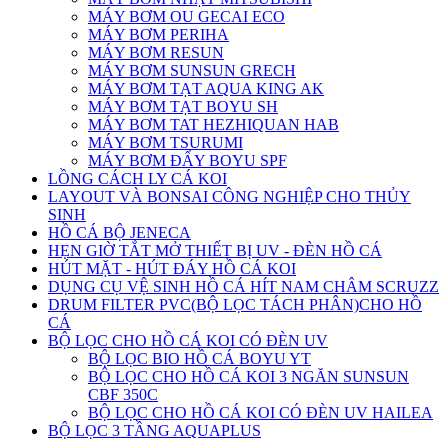
MÁY BƠM OU GECAI ECO
MÁY BƠM PERIHA
MÁY BƠM RESUN
MÁY BƠM SUNSUN GRECH
MÁY BƠM TẠT AQUA KING AK
MÁY BƠM TẠT BOYU SH
MÁY BƠM TAT HEZHIQUAN HAB
MÁY BƠM TSURUMI
MÁY BƠM ĐẨY BOYU SPF
LỒNG CÁCH LY CÁ KOI
LAYOUT VÀ BONSAI CÔNG NGHIỆP CHO THỦY
SINH
HỒ CÁ BỘ JENECA
HẸN GIỜ TẮT MỞ THIẾT BỊ UV - ĐÈN HỒ CÁ
HÚT MẶT - HÚT ĐÁY HỒ CÁ KOI
DỤNG CỤ VỆ SINH HỒ CÁ HÍT NAM CHÂM SCRUZZ
DRUM FILTER PVC(BỘ LỌC TÁCH PHÂN)CHO HỒ
CÁ
BỘ LỌC CHO HỒ CÁ KOI CÓ ĐÈN UV
BỘ LỌC BIO HỒ CÁ BOYU YT
BỘ LỌC CHO HỒ CÁ KOI 3 NGĂN SUNSUN
CBF 350C
BỘ LỌC CHO HỒ CÁ KOI CÓ ĐÈN UV HAILEA
BỘ LỌC 3 TẦNG AQUAPLUS