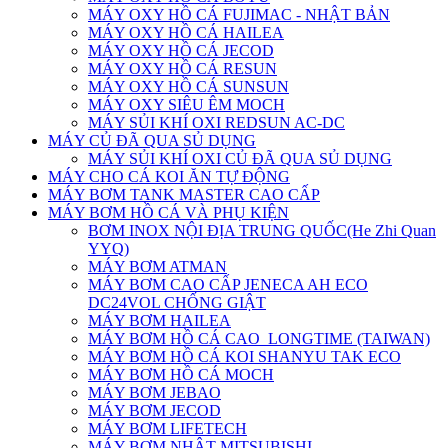
MÁY OXY HỒ CÁ FUJIMAC - NHẬT BẢN
MÁY OXY HỒ CÁ HAILEA
MÁY OXY HỒ CÁ JECOD
MÁY OXY HỒ CÁ RESUN
MÁY OXY HỒ CÁ SUNSUN
MÁY OXY SIÊU ÊM MOCH
MÁY SỦI KHÍ OXI REDSUN AC-DC
MÁY CỦ ĐÃ QUA SỦ DỤNG
MÁY SỦI KHÍ OXI CỦ ĐÃ QUA SỦ DỤNG
MÁY CHO CÁ KOI ĂN TỰ ĐỘNG
MÁY BƠM TANK MASTER CAO CẤP
MÁY BƠM HỒ CÁ VÀ PHỤ KIỆN
BƠM INOX NỘI ĐỊA TRUNG QUỐC(He Zhi Quan
YYQ)
MÁY BƠM ATMAN
MÁY BƠM CAO CẤP JENECA AH ECO
DC24VOL CHỐNG GIẬT
MÁY BƠM HAILEA
MÁY BƠM HỒ CÁ CAO_LONGTIME (TAIWAN)
MÁY BƠM HỒ CÁ KOI SHANYU TAK ECO
MÁY BƠM HỒ CÁ MOCH
MÁY BƠM JEBAO
MÁY BƠM JECOD
MÁY BƠM LIFETECH
MÁY BƠM NHẬT MITSUBISHI