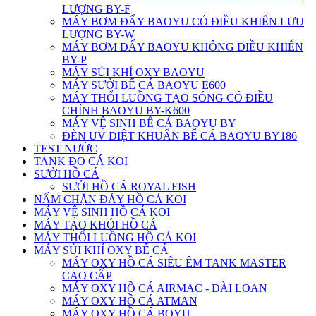
LƯỢNG BY-F
MÁY BƠM ĐẨY BAOYU CÓ ĐIỀU KHIỂN LƯU
LƯỢNG BY-W
MÁY BƠM ĐẨY BAOYU KHÔNG ĐIỀU KHIỂN
BY-P
MÁY SỦI KHÍ OXY BAOYU
MÁY SƯỞI BỂ CÁ BAOYU E600
MÁY THỔI LUỒNG TẠO SÓNG CÓ ĐIỀU
CHỈNH BAOYU BY-K600
MÁY VỆ SINH BỂ CÁ BAOYU BY
ĐÈN UV DIỆT KHUẨN BỂ CÁ BAOYU BY186
TEST NƯỚC
TANK ĐO CÁ KOI
SƯỞI HỒ CÁ
SƯỞI HỒ CÁ ROYAL FISH
NẤM CHẶN ĐÁY HỒ CÁ KOI
MÁY VỆ SINH HỒ CÁ KOI
MÁY TẠO KHÓI HỒ CÁ
MÁY THỔI LUỒNG HỒ CÁ KOI
MÁY SỦI KHÍ OXY BỂ CÁ
MÁY OXY HỒ CÁ SIÊU ÊM TANK MASTER
CAO CẤP
MÁY OXY HỒ CÁ AIRMAC - ĐÀI LOAN
MÁY OXY HỒ CÁ ATMAN
MÁY OXY HỒ CÁ BOYU