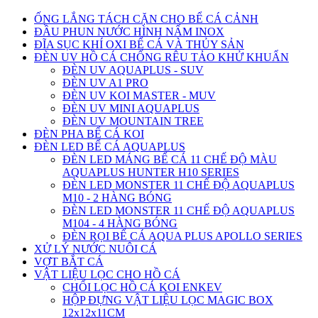
ỐNG LẮNG TÁCH CẶN CHO BỂ CÁ CẢNH
ĐẦU PHUN NƯỚC HÌNH NẤM INOX
ĐĨA SỤC KHÍ OXI BỂ CÁ VÀ THỦY SẢN
ĐÈN UV HỒ CÁ CHỐNG RÊU TẢO KHỬ KHUẨN
ĐÈN UV AQUAPLUS - SUV
ĐÈN UV A1 PRO
ĐÈN UV KOI MASTER - MUV
ĐÈN UV MINI AQUAPLUS
ĐÈN UV MOUNTAIN TREE
ĐÈN PHA BỂ CÁ KOI
ĐÈN LED BỂ CÁ AQUAPLUS
ĐÈN LED MÁNG BỂ CÁ 11 CHẾ ĐỘ MÀU
AQUAPLUS HUNTER H10 SERIES
ĐÈN LED MONSTER 11 CHẾ ĐỘ AQUAPLUS
M10 - 2 HÀNG BÓNG
ĐÈN LED MONSTER 11 CHẾ ĐỘ AQUAPLUS
M104 - 4 HÀNG BÓNG
ĐÈN RỌI BỂ CÁ AQUA PLUS APOLLO SERIES
XỬ LÝ NƯỚC NUÔI CÁ
VỢT BẮT CÁ
VẬT LIỆU LỌC CHO HỒ CÁ
CHỔI LỌC HỒ CÁ KOI ENKEV
HỘP ĐỰNG VẬT LIỆU LỌC MAGIC BOX
12x12x11CM