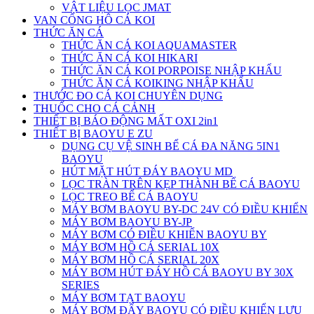
VẬT LIỆU LỌC JMAT
VAN CỔNG HÔ CÁ KOI
THỨC ĂN CÁ
THỨC ĂN CÁ KOI AQUAMASTER
THỨC ĂN CÁ KOI HIKARI
THỨC ĂN CÁ KOI PORPOISE NHẬP KHẨU
THỨC ĂN CÁ KOIKING NHẬP KHẨU
THƯỚC ĐO CÁ KOI CHUYÊN DỤNG
THUỐC CHO CÁ CẢNH
THIẾT BỊ BÁO ĐỘNG MẤT OXI 2in1
THIẾT BỊ BAOYU E ZU
DỤNG CỤ VỆ SINH BỂ CÁ ĐA NĂNG 5IN1
BAOYU
HÚT MẶT HÚT ĐÁY BAOYU MD
LỌC TRÀN TRÊN KẸP THÀNH BỂ CÁ BAOYU
LỌC TREO BỂ CÁ BAOYU
MÁY BƠM BAOYU BY-DC 24V CÓ ĐIỀU KHIỂN
MÁY BƠM BAOYU BY-JP
MÁY BƠM CÓ ĐIỀU KHIỂN BAOYU BY
MÁY BƠM HỒ CÁ SERIAL 10X
MÁY BƠM HỒ CÁ SERIAL 20X
MÁY BƠM HÚT ĐÁY HỒ CÁ BAOYU BY 30X
SERIES
MÁY BƠM TẠT BAOYU
MÁY BƠM ĐẨY BAOYU CÓ ĐIỀU KHIỂN LƯU