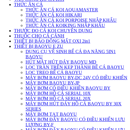
THỨC ĂN CÁ
THỨC ĂN CÁ KOI AQUAMASTER
THỨC ĂN CÁ KOI HIKARI
THỨC ĂN CÁ KOI PORPOISE NHẬP KHẨU
THỨC ĂN CÁ KOIKING NHẬP KHẨU
THƯỚC ĐO CÁ KOI CHUYÊN DỤNG
THUỐC CHO CÁ CẢNH
THIẾT BỊ BÁO ĐỘNG MẤT OXI 2in1
THIẾT BỊ BAOYU E ZU
DỤNG CỤ VỆ SINH BỂ CÁ ĐA NĂNG 5IN1
BAOYU
HÚT MẶT HÚT ĐÁY BAOYU MD
LỌC TRÀN TRÊN KẸP THÀNH BỂ CÁ BAOYU
LỌC TREO BỂ CÁ BAOYU
MÁY BƠM BAOYU BY-DC 24V CÓ ĐIỀU KHIỂN
MÁY BƠM BAOYU BY-JP
MÁY BƠM CÓ ĐIỀU KHIỂN BAOYU BY
MÁY BƠM HỒ CÁ SERIAL 10X
MÁY BƠM HỒ CÁ SERIAL 20X
MÁY BƠM HÚT ĐÁY HỒ CÁ BAOYU BY 30X
SERIES
MÁY BƠM TẠT BAOYU
MÁY BƠM ĐẨY BAOYU CÓ ĐIỀU KHIỂN LƯU
LƯỢNG BY-F
MÁY BƠM ĐẨY BAOYU CÓ ĐIỀU KHIỂN LƯU