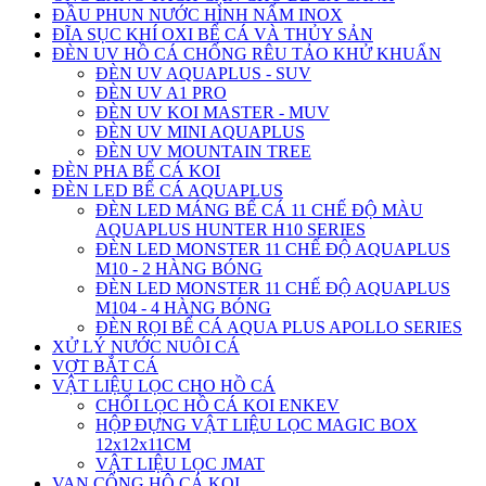
ĐẦU PHUN NƯỚC HÌNH NẤM INOX
ĐĨA SỤC KHÍ OXI BỂ CÁ VÀ THỦY SẢN
ĐÈN UV HỒ CÁ CHỐNG RÊU TẢO KHỬ KHUẨN
ĐÈN UV AQUAPLUS - SUV
ĐÈN UV A1 PRO
ĐÈN UV KOI MASTER - MUV
ĐÈN UV MINI AQUAPLUS
ĐÈN UV MOUNTAIN TREE
ĐÈN PHA BỂ CÁ KOI
ĐÈN LED BỂ CÁ AQUAPLUS
ĐÈN LED MÁNG BỂ CÁ 11 CHẾ ĐỘ MÀU
AQUAPLUS HUNTER H10 SERIES
ĐÈN LED MONSTER 11 CHẾ ĐỘ AQUAPLUS
M10 - 2 HÀNG BÓNG
ĐÈN LED MONSTER 11 CHẾ ĐỘ AQUAPLUS
M104 - 4 HÀNG BÓNG
ĐÈN RỌI BỂ CÁ AQUA PLUS APOLLO SERIES
XỬ LÝ NƯỚC NUÔI CÁ
VỢT BẮT CÁ
VẬT LIỆU LỌC CHO HỒ CÁ
CHỔI LỌC HỒ CÁ KOI ENKEV
HỘP ĐỰNG VẬT LIỆU LỌC MAGIC BOX
12x12x11CM
VẬT LIỆU LỌC JMAT
VAN CỔNG HÔ CÁ KOI