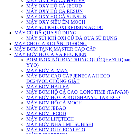
MÁY OXY HỒ CÁ HAILEA
MÁY OXY HỒ CÁ JECOD
MÁY OXY HỒ CÁ RESUN
MÁY OXY HỒ CÁ SUNSUN
MÁY OXY SIÊU ÊM MOCH
MÁY SỦI KHÍ OXI REDSUN AC-DC
MÁY CỦ ĐÃ QUA SỦ DỤNG
MÁY SỦI KHÍ OXI CỦ ĐÃ QUA SỦ DỤNG
MÁY CHO CÁ KOI ĂN TỰ ĐỘNG
MÁY BƠM TANK MASTER CAO CẤP
MÁY BƠM HỒ CÁ VÀ PHỤ KIỆN
BƠM INOX NỘI ĐỊA TRUNG QUỐC(He Zhi Quan
YYQ)
MÁY BƠM ATMAN
MÁY BƠM CAO CẤP JENECA AH ECO
DC24VOL CHỐNG GIẬT
MÁY BƠM HAILEA
MÁY BƠM HỒ CÁ CAO_LONGTIME (TAIWAN)
MÁY BƠM HỒ CÁ KOI SHANYU TAK ECO
MÁY BƠM HỒ CÁ MOCH
MÁY BƠM JEBAO
MÁY BƠM JECOD
MÁY BƠM LIFETECH
MÁY BƠM NHẬT MITSUBISHI
MÁY BƠM OU GECAI ECO