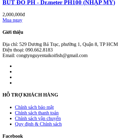
BÚT ĐO PH - Dr.meter PH100 (NHẬP MỸ)
2,000,000đ
Mua ngay
Giới thiệu
Địa chỉ: 529 Dương Bá Trạc, phường 1, Quận 8, TP HCM
Điện thoại: 090.662.8183
Email: congtynguyentaikoifish@gmail.com
HỖ TRỢ KHÁCH HÀNG
Chính sách bảo mật
Chính sách thanh toán
Chính sách vận chuyển
Quy định & Chính sách
Facebook