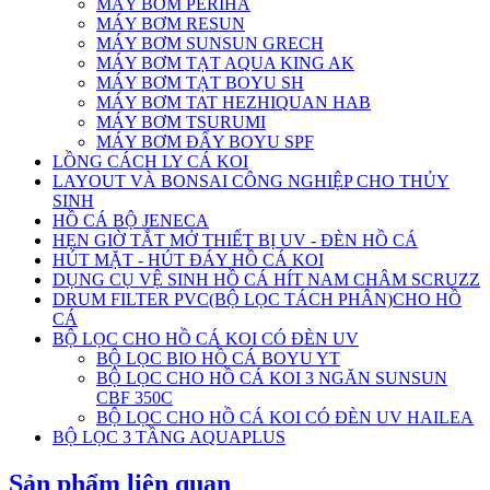
MÁY BƠM PERIHA
MÁY BƠM RESUN
MÁY BƠM SUNSUN GRECH
MÁY BƠM TẠT AQUA KING AK
MÁY BƠM TẠT BOYU SH
MÁY BƠM TAT HEZHIQUAN HAB
MÁY BƠM TSURUMI
MÁY BƠM ĐẨY BOYU SPF
LỒNG CÁCH LY CÁ KOI
LAYOUT VÀ BONSAI CÔNG NGHIỆP CHO THỦY
SINH
HỒ CÁ BỘ JENECA
HẸN GIỜ TẮT MỞ THIẾT BỊ UV - ĐÈN HỒ CÁ
HÚT MẶT - HÚT ĐÁY HỒ CÁ KOI
DỤNG CỤ VỆ SINH HỒ CÁ HÍT NAM CHÂM SCRUZZ
DRUM FILTER PVC(BỘ LỌC TÁCH PHÂN)CHO HỒ
CÁ
BỘ LỌC CHO HỒ CÁ KOI CÓ ĐÈN UV
BỘ LỌC BIO HỒ CÁ BOYU YT
BỘ LỌC CHO HỒ CÁ KOI 3 NGĂN SUNSUN
CBF 350C
BỘ LỌC CHO HỒ CÁ KOI CÓ ĐÈN UV HAILEA
BỘ LỌC 3 TẦNG AQUAPLUS
Sản phẩm liên quan