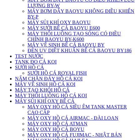
LƯỢNG BY-W
MÁY BƠM ĐẨY BAOYU KHÔNG ĐIỀU KHIỂN
BY-P
MÁY SỦI KHÍ OXY BAOYU
MÁY SƯỞI BỂ CÁ BAOYU E600
MÁY THỔI LUỒNG TẠO SÓNG CÓ ĐIỀU
CHỈNH BAOYU BY-K600
MÁY VỆ SINH BỂ CÁ BAOYU BY
ĐÈN UV DIỆT KHUẨN BỂ CÁ BAOYU BY186
TEST NƯỚC
TANK ĐO CÁ KOI
SƯỞI HỒ CÁ
SƯỞI HỒ CÁ ROYAL FISH
NẤM CHẶN ĐÁY HỒ CÁ KOI
MÁY VỆ SINH HỒ CÁ KOI
MÁY TẠO KHÓI HỒ CÁ
MÁY THỔI LUỒNG HỒ CÁ KOI
MÁY SỦI KHÍ OXY BỂ CÁ
MÁY OXY HỒ CÁ SIÊU ÊM TANK MASTER
CAO CẤP
MÁY OXY HỒ CÁ AIRMAC - ĐÀI LOAN
MÁY OXY HỒ CÁ ATMAN
MÁY OXY HỒ CÁ BOYU
MÁY OXY HỒ CÁ FUJIMAC - NHẬT BẢN