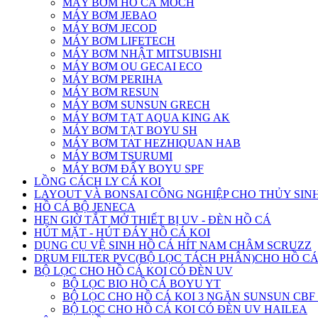
MÁY BƠM HỒ CÁ MOCH
MÁY BƠM JEBAO
MÁY BƠM JECOD
MÁY BƠM LIFETECH
MÁY BƠM NHẬT MITSUBISHI
MÁY BƠM OU GECAI ECO
MÁY BƠM PERIHA
MÁY BƠM RESUN
MÁY BƠM SUNSUN GRECH
MÁY BƠM TẠT AQUA KING AK
MÁY BƠM TẠT BOYU SH
MÁY BƠM TAT HEZHIQUAN HAB
MÁY BƠM TSURUMI
MÁY BƠM ĐẨY BOYU SPF
LỒNG CÁCH LY CÁ KOI
LAYOUT VÀ BONSAI CÔNG NGHIỆP CHO THỦY SIN
HỒ CÁ BỘ JENECA
HẸN GIỜ TẮT MỞ THIẾT BỊ UV - ĐÈN HỒ CÁ
HÚT MẶT - HÚT ĐÁY HỒ CÁ KOI
DỤNG CỤ VỆ SINH HỒ CÁ HÍT NAM CHÂM SCRUZZ
DRUM FILTER PVC(BỘ LỌC TÁCH PHÂN)CHO HỒ C
BỘ LỌC CHO HỒ CÁ KOI CÓ ĐÈN UV
BỘ LỌC BIO HỒ CÁ BOYU YT
BỘ LỌC CHO HỒ CÁ KOI 3 NGĂN SUNSUN CBF 
BỘ LỌC CHO HỒ CÁ KOI CÓ ĐÈN UV HAILEA