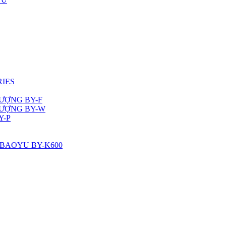
RIES
ƯỢNG BY-F
LƯỢNG BY-W
Y-P
 BAOYU BY-K600