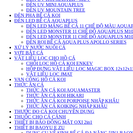
ĐÈN UV MINI AQUAPLUS
ĐÈN UV MOUNTAIN TREE
ĐÈN PHA BỂ CÁ KOI
ĐÈN LED BỂ CÁ AQUAPLUS
ĐÈN LED MÁNG BỂ CÁ 11 CHẾ ĐỘ MÀU AQUAP
ĐÈN LED MONSTER 11 CHẾ ĐỘ AQUAPLUS M10
ĐÈN LED MONSTER 11 CHẾ ĐỘ AQUAPLUS M10
ĐÈN RỌI BỂ CÁ AQUA PLUS APOLLO SERIES
XỬ LÝ NƯỚC NUÔI CÁ
VỢT BẮT CÁ
VẬT LIỆU LỌC CHO HỒ CÁ
CHỔI LỌC HỒ CÁ KOI ENKEV
HỘP ĐỰNG VẬT LIỆU LỌC MAGIC BOX 12x12x
VẬT LIỆU LỌC JMAT
VAN CỔNG HÔ CÁ KOI
THỨC ĂN CÁ
THỨC ĂN CÁ KOI AQUAMASTER
THỨC ĂN CÁ KOI HIKARI
THỨC ĂN CÁ KOI PORPOISE NHẬP KHẨU
THỨC ĂN CÁ KOIKING NHẬP KHẨU
THƯỚC ĐO CÁ KOI CHUYÊN DỤNG
THUỐC CHO CÁ CẢNH
THIẾT BỊ BÁO ĐỘNG MẤT OXI 2in1
THIẾT BỊ BAOYU E ZU
DỤNG CỤ VỆ SINH BỂ CÁ ĐA NĂNG 5IN1 BAO