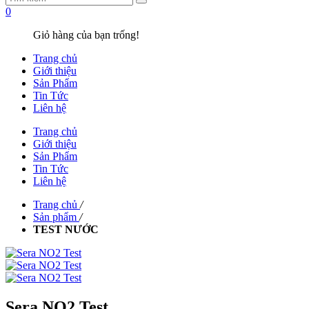
0
Giỏ hàng của bạn trống!
Trang chủ
Giới thiệu
Sản Phẩm
Tin Tức
Liên hệ
Trang chủ
Giới thiệu
Sản Phẩm
Tin Tức
Liên hệ
Trang chủ
/
Sản phẩm
/
TEST NƯỚC
Sera NO2 Test