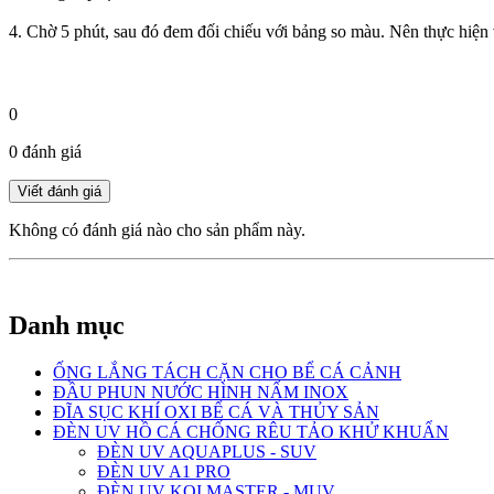
4. Chờ 5 phút, sau đó đem đối chiếu với bảng so màu. Nên thực hiện v
0
0 đánh giá
Không có đánh giá nào cho sản phẩm này.
Danh mục
ỐNG LẮNG TÁCH CẶN CHO BỂ CÁ CẢNH
ĐẦU PHUN NƯỚC HÌNH NẤM INOX
ĐĨA SỤC KHÍ OXI BỂ CÁ VÀ THỦY SẢN
ĐÈN UV HỒ CÁ CHỐNG RÊU TẢO KHỬ KHUẨN
ĐÈN UV AQUAPLUS - SUV
ĐÈN UV A1 PRO
ĐÈN UV KOI MASTER - MUV