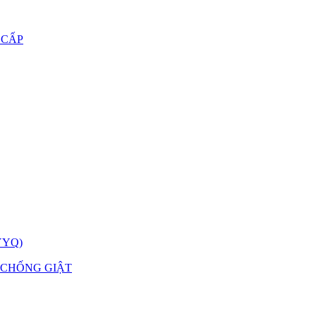
 CẤP
YYQ)
 CHỐNG GIẬT