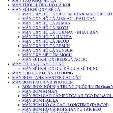
MÁY TẠO KHÓI HỒ CÁ
MÁY THỔI LUỒNG HỒ CÁ KOI
MÁY SỦI KHÍ OXY BỂ CÁ
MÁY OXY HỒ CÁ SIÊU ÊM TANK MASTER CAO
MÁY OXY HỒ CÁ AIRMAC - ĐÀI LOAN
MÁY OXY HỒ CÁ ATMAN
MÁY OXY HỒ CÁ BOYU
MÁY OXY HỒ CÁ FUJIMAC - NHẬT BẢN
MÁY OXY HỒ CÁ HAILEA
MÁY OXY HỒ CÁ JECOD
MÁY OXY HỒ CÁ RESUN
MÁY OXY HỒ CÁ SUNSUN
MÁY OXY SIÊU ÊM MOCH
MÁY SỦI KHÍ OXI REDSUN AC-DC
MÁY CỦ ĐÃ QUA SỦ DỤNG
MÁY SỦI KHÍ OXI CỦ ĐÃ QUA SỦ DỤNG
MÁY CHO CÁ KOI ĂN TỰ ĐỘNG
MÁY BƠM TANK MASTER CAO CẤP
MÁY BƠM HỒ CÁ VÀ PHỤ KIỆN
BƠM INOX NỘI ĐỊA TRUNG QUỐC(He Zhi Quan 
MÁY BƠM ATMAN
MÁY BƠM CAO CẤP JENECA AH ECO DC24VOL
MÁY BƠM HAILEA
MÁY BƠM HỒ CÁ CAO_LONGTIME (TAIWAN)
MÁY BƠM HỒ CÁ KOI SHANYU TAK ECO