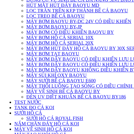
HÚT MẶT HÚT ĐÁY BAOYU MD
LỌC TRÀN TRÊN KẸP THÀNH BỂ CÁ BAOYU
LỌC TREO BỂ CÁ BAOYU
MÁY BƠM BAOYU BY-DC 24V CÓ ĐIỀU KHIỂN
MÁY BƠM BAOYU BY-JP
MÁY BƠM CÓ ĐIỀU KHIỂN BAOYU BY
MÁY BƠM HỒ CÁ SERIAL 10X
MÁY BƠM HỒ CÁ SERIAL 20X
MÁY BƠM HÚT ĐÁY HỒ CÁ BAOYU BY 30X SE
MÁY BƠM TẠT BAOYU
MÁY BƠM ĐẨY BAOYU CÓ ĐIỀU KHIỂN LƯU L
MÁY BƠM ĐẨY BAOYU CÓ ĐIỀU KHIỂN LƯU 
MÁY BƠM ĐẨY BAOYU KHÔNG ĐIỀU KHIỂN B
MÁY SỦI KHÍ OXY BAOYU
MÁY SƯỞI BỂ CÁ BAOYU E600
MÁY THỔI LUỒNG TẠO SÓNG CÓ ĐIỀU CHỈNH
MÁY VỆ SINH BỂ CÁ BAOYU BY
ĐÈN UV DIỆT KHUẨN BỂ CÁ BAOYU BY186
TEST NƯỚC
TANK ĐO CÁ KOI
SƯỞI HỒ CÁ
SƯỞI HỒ CÁ ROYAL FISH
NẤM CHẶN ĐÁY HỒ CÁ KOI
MÁY VỆ SINH HỒ CÁ KOI