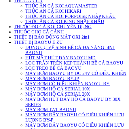
THỨC ĂN CÁ
THỨC ĂN CÁ KOI AQUAMASTER
THỨC ĂN CÁ KOI HIKARI
THỨC ĂN CÁ KOI PORPOISE NHẬP KHẨU
THỨC ĂN CÁ KOIKING NHẬP KHẨU
THƯỚC ĐO CÁ KOI CHUYÊN DỤNG
THUỐC CHO CÁ CẢNH
THIẾT BỊ BÁO ĐỘNG MẤT OXI 2in1
THIẾT BỊ BAOYU E ZU
DỤNG CỤ VỆ SINH BỂ CÁ ĐA NĂNG 5IN1
BAOYU
HÚT MẶT HÚT ĐÁY BAOYU MD
LỌC TRÀN TRÊN KẸP THÀNH BỂ CÁ BAOYU
LỌC TREO BỂ CÁ BAOYU
MÁY BƠM BAOYU BY-DC 24V CÓ ĐIỀU KHIỂN
MÁY BƠM BAOYU BY-JP
MÁY BƠM CÓ ĐIỀU KHIỂN BAOYU BY
MÁY BƠM HỒ CÁ SERIAL 10X
MÁY BƠM HỒ CÁ SERIAL 20X
MÁY BƠM HÚT ĐÁY HỒ CÁ BAOYU BY 30X
SERIES
MÁY BƠM TẠT BAOYU
MÁY BƠM ĐẨY BAOYU CÓ ĐIỀU KHIỂN LƯU
LƯỢNG BY-F
MÁY BƠM ĐẨY BAOYU CÓ ĐIỀU KHIỂN LƯU