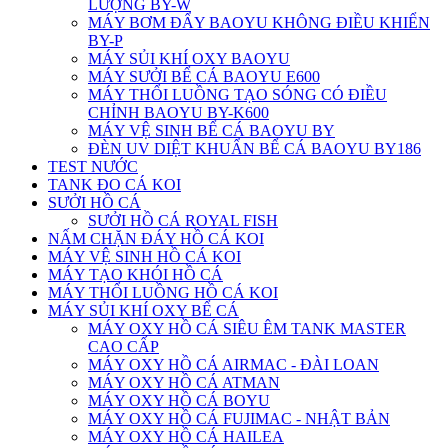
LƯỢNG BY-W
MÁY BƠM ĐẨY BAOYU KHÔNG ĐIỀU KHIỂN
BY-P
MÁY SỦI KHÍ OXY BAOYU
MÁY SƯỞI BỂ CÁ BAOYU E600
MÁY THỔI LUỒNG TẠO SÓNG CÓ ĐIỀU
CHỈNH BAOYU BY-K600
MÁY VỆ SINH BỂ CÁ BAOYU BY
ĐÈN UV DIỆT KHUẨN BỂ CÁ BAOYU BY186
TEST NƯỚC
TANK ĐO CÁ KOI
SƯỞI HỒ CÁ
SƯỞI HỒ CÁ ROYAL FISH
NẤM CHẶN ĐÁY HỒ CÁ KOI
MÁY VỆ SINH HỒ CÁ KOI
MÁY TẠO KHÓI HỒ CÁ
MÁY THỔI LUỒNG HỒ CÁ KOI
MÁY SỦI KHÍ OXY BỂ CÁ
MÁY OXY HỒ CÁ SIÊU ÊM TANK MASTER
CAO CẤP
MÁY OXY HỒ CÁ AIRMAC - ĐÀI LOAN
MÁY OXY HỒ CÁ ATMAN
MÁY OXY HỒ CÁ BOYU
MÁY OXY HỒ CÁ FUJIMAC - NHẬT BẢN
MÁY OXY HỒ CÁ HAILEA