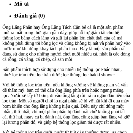
Mô tả
Đánh giá (0)
Ống Lắng Phân hay Ống Lắng Tách Cặn bể cá là một sản phẩm
mới ra mắt trong thời gian gần đây, giúp hỗ trợ giảm tải cho hệ
thống lọc bằng cách lắng và giữ lại phần lớn chất thải của cá mà
không phải dùng tới bông lọc và cũng không bị nát và phân huỷ vào
nước như khi dùng khay tách phân inox. Đây là một sản phẩm rất
đáng sử dụng cho những người chơi nuôi nhiều cá, nhất là các dòng
cá rồng, cá vàng, cá chép, cá săn mồi
Sản phẩm thích hợp sử dụng cho nhiều hệ thống lọc khác nhau,
như: lọc tràn trên; lọc tràn dưới; lọc thùng; lọc bakki shower…
Với hệ thống lọc tràn trên, nếu không vướng về không gian và vấn
đề thẩm mỹ, bạn có thể đấu ống lắng phía trên hoặc ngang máng
lọc. Nước sẽ lấy từ bơm, đi vào ống lắng rồi trả ra ngăn đầu tiên của
lọc tràn. Một số người chơi lo ngại phân sẽ bị vỡ nắt khi đi qua máy
bơm khiến cho ống lắng không hiệu quả. Điều này chỉ đúng một
phần, thứ nhất, chỉ một phần phân bị đánh nát chứ không phải tất
cả, thứ hai, ngay cả bị đánh nát, ống lắng cũng giúp bạn lắng và giữ
lại lượng phân đó, và giúp hệ thống lọc giảm tải được rất nhiều.
Với hệ thống lọc tràn dưới, nước từ hút đáy thường được lựa chọn