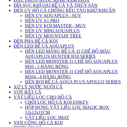
ĐẦU PHUN NƯỚC HÌNH NẤM INOX
ĐĨA SỤC KHÍ OXI BỂ CÁ VÀ THỦY SẢN
ĐÈN UV HỒ CÁ CHỐNG RÊU TẢO KHỬ KHUẨN
ĐÈN UV AQUAPLUS - SUV
ĐÈN UV A1 PRO
ĐÈN UV KOI MASTER - MUV
ĐÈN UV MINI AQUAPLUS
ĐÈN UV MOUNTAIN TREE
ĐÈN PHA BỂ CÁ KOI
ĐÈN LED BỂ CÁ AQUAPLUS
ĐÈN LED MÁNG BỂ CÁ 11 CHẾ ĐỘ MÀU
AQUAPLUS HUNTER H10 SERIES
ĐÈN LED MONSTER 11 CHẾ ĐỘ AQUAPLUS
M10 - 2 HÀNG BÓNG
ĐÈN LED MONSTER 11 CHẾ ĐỘ AQUAPLUS
M104 - 4 HÀNG BÓNG
ĐÈN RỌI BỂ CÁ AQUA PLUS APOLLO SERIES
XỬ LÝ NƯỚC NUÔI CÁ
VỢT BẮT CÁ
VẬT LIỆU LỌC CHO HỒ CÁ
CHỔI LỌC HỒ CÁ KOI ENKEV
HỘP ĐỰNG VẬT LIỆU LỌC MAGIC BOX
12x12x11CM
VẬT LIỆU LỌC JMAT
VAN CỔNG HÔ CÁ KOI