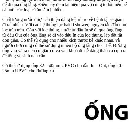
để đi qua ống lắng. Điều này đem lại hiệu quả vô cùng to lớn nếu bể
cá nuôi các loại cá ăn lắm ị nhiều.
Chất lượng nước được cải thiện đáng kể, rủi ro về bệnh tật sẽ giảm
đi rất nhiều. Với các hệ thống lọc bakki shower, nguyên tắc đấu như
lọc tràn trên. Còn với lọc thùng, nước từ đầu In sẽ đi qua ống lắng,
từ đầu Out của ống lắng sẽ đi vào đầu In của lọc thùng, lắp đặt rất
đơn giản. Có thể sử dụng cho nhiều kích thước bể khác nhau, và
người chơi cũng có thể sử dụng nhiều bộ ống lắng cho 1 bể. Đường
ống vào và ra nên có giắc co và van khoá để dễ dàng tháo cả cụm ra
để tổng vệ sinh nếu cần.
Có thể sử dụng ống 32 – 40mm UPVC cho đầu In – Out, ống 20-
25mm UPVC cho đường xả.