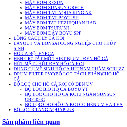
MÁY BƠM RESUN
MÁY BƠM SUNSUN GRECH
MÁY BƠM TẠT AQUA KING AK
MÁY BƠM TẠT BOYU SH
MÁY BƠM TAT HEZHIQUAN HAB
MÁY BƠM TSURUMI
MÁY BƠM ĐẨY BOYU SPF
LỒNG CÁCH LY CÁ KOI
LAYOUT VÀ BONSAI CÔNG NGHIỆP CHO THỦY
SINH
HỒ CÁ BỘ JENECA
HẸN GIỜ TẮT MỞ THIẾT BỊ UV - ĐÈN HỒ CÁ
HÚT MẶT - HÚT ĐÁY HỒ CÁ KOI
DỤNG CỤ VỆ SINH HỒ CÁ HÍT NAM CHÂM SCRUZZ
DRUM FILTER PVC(BỘ LỌC TÁCH PHÂN)CHO HỒ
CÁ
BỘ LỌC CHO HỒ CÁ KOI CÓ ĐÈN UV
BỘ LỌC BIO HỒ CÁ BOYU YT
BỘ LỌC CHO HỒ CÁ KOI 3 NGĂN SUNSUN
CBF 350C
BỘ LỌC CHO HỒ CÁ KOI CÓ ĐÈN UV HAILEA
BỘ LỌC 3 TẦNG AQUAPLUS
Sản phẩm liên quan