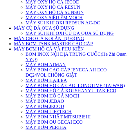
MÁY OXY HỒ CÁ JECOD
MÁY OXY HỒ CÁ RESUN
MÁY OXY HỒ CÁ SUNSUN
MÁY OXY SIÊU ÊM MOCH
MÁY SỦI KHÍ OXI REDSUN AC-DC
MÁY CỦ ĐÃ QUA SỦ DỤNG
MÁY SỦI KHÍ OXI CỦ ĐÃ QUA SỦ DỤNG
MÁY CHO CÁ KOI ĂN TỰ ĐỘNG
MÁY BƠM TANK MASTER CAO CẤP
MÁY BƠM HỒ CÁ VÀ PHỤ KIỆN
BƠM INOX NỘI ĐỊA TRUNG QUỐC(He Zhi Quan
YYQ)
MÁY BƠM ATMAN
MÁY BƠM CAO CẤP JENECA AH ECO
DC24VOL CHỐNG GIẬT
MÁY BƠM HAILEA
MÁY BƠM HỒ CÁ CAO_LONGTIME (TAIWAN)
MÁY BƠM HỒ CÁ KOI SHANYU TAK ECO
MÁY BƠM HỒ CÁ MOCH
MÁY BƠM JEBAO
MÁY BƠM JECOD
MÁY BƠM LIFETECH
MÁY BƠM NHẬT MITSUBISHI
MÁY BƠM OU GECAI ECO
MÁY BƠM PERIHA