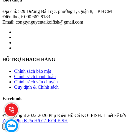
Địa chỉ: 529 Dương Bá Trạc, phường 1, Quận 8, TP HCM
Điện thoại: 090.662.8183
Email: congtynguyentaikoifish@gmail.com
HỖ TRỢ KHÁCH HÀNG
Chính sách bảo mật
Chính sách thanh toán
Chính sách vận chuyển
Quy định & Chính sách
Facebook
© Copyright 2022-2026 Phụ Kiện Hồ Cá KOI FISH.
Thiết kế bởi
Zozo
|
Phụ Kiện Hồ Cá KOI FISH
×