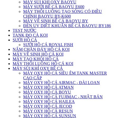
MÁY SỦI KHÍ OXY BAOYU
MÁY SƯỞI BỂ CÁ BAOYU E600
MÁY THỔI LUỒNG TẠO SÓNG CÓ ĐIỀU
CHỈNH BAOYU BY-K600
MÁY VỆ SINH BỂ CÁ BAOYU BY
ĐÈN UV DIỆT KHUẨN BỂ CÁ BAOYU BY186
TEST NƯỚC
TANK ĐO CÁ KOI
SƯỞI HỒ CÁ
SƯỞI HỒ CÁ ROYAL FISH
NẤM CHẶN ĐÁY HỒ CÁ KOI
MÁY VỆ SINH HỒ CÁ KOI
MÁY TẠO KHÓI HỒ CÁ
MÁY THỔI LUỒNG HỒ CÁ KOI
MÁY SỦI KHÍ OXY BỂ CÁ
MÁY OXY HỒ CÁ SIÊU ÊM TANK MASTER
CAO CẤP
MÁY OXY HỒ CÁ AIRMAC - ĐÀI LOAN
MÁY OXY HỒ CÁ ATMAN
MÁY OXY HỒ CÁ BOYU
MÁY OXY HỒ CÁ FUJIMAC - NHẬT BẢN
MÁY OXY HỒ CÁ HAILEA
MÁY OXY HỒ CÁ JECOD
MÁY OXY HỒ CÁ RESUN
MÁY OXY HỒ CÁ SUNSUN