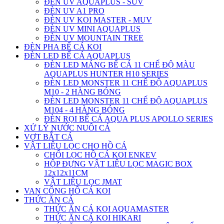
ĐÈN UV AQUAPLUS - SUV
ĐÈN UV A1 PRO
ĐÈN UV KOI MASTER - MUV
ĐÈN UV MINI AQUAPLUS
ĐÈN UV MOUNTAIN TREE
ĐÈN PHA BỂ CÁ KOI
ĐÈN LED BỂ CÁ AQUAPLUS
ĐÈN LED MÁNG BỂ CÁ 11 CHẾ ĐỘ MÀU
AQUAPLUS HUNTER H10 SERIES
ĐÈN LED MONSTER 11 CHẾ ĐỘ AQUAPLUS
M10 - 2 HÀNG BÓNG
ĐÈN LED MONSTER 11 CHẾ ĐỘ AQUAPLUS
M104 - 4 HÀNG BÓNG
ĐÈN RỌI BỂ CÁ AQUA PLUS APOLLO SERIES
XỬ LÝ NƯỚC NUÔI CÁ
VỢT BẮT CÁ
VẬT LIỆU LỌC CHO HỒ CÁ
CHỔI LỌC HỒ CÁ KOI ENKEV
HỘP ĐỰNG VẬT LIỆU LỌC MAGIC BOX
12x12x11CM
VẬT LIỆU LỌC JMAT
VAN CỔNG HÔ CÁ KOI
THỨC ĂN CÁ
THỨC ĂN CÁ KOI AQUAMASTER
THỨC ĂN CÁ KOI HIKARI