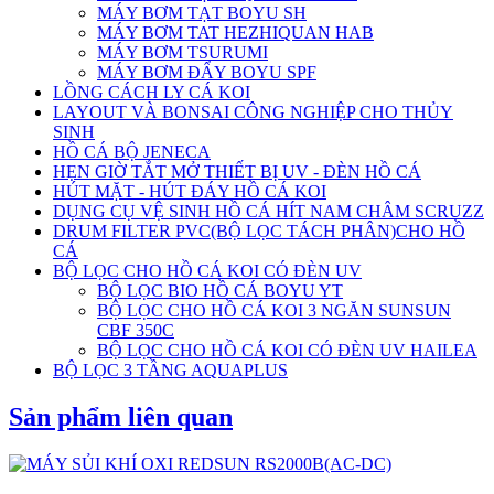
MÁY BƠM TẠT BOYU SH
MÁY BƠM TAT HEZHIQUAN HAB
MÁY BƠM TSURUMI
MÁY BƠM ĐẨY BOYU SPF
LỒNG CÁCH LY CÁ KOI
LAYOUT VÀ BONSAI CÔNG NGHIỆP CHO THỦY
SINH
HỒ CÁ BỘ JENECA
HẸN GIỜ TẮT MỞ THIẾT BỊ UV - ĐÈN HỒ CÁ
HÚT MẶT - HÚT ĐÁY HỒ CÁ KOI
DỤNG CỤ VỆ SINH HỒ CÁ HÍT NAM CHÂM SCRUZZ
DRUM FILTER PVC(BỘ LỌC TÁCH PHÂN)CHO HỒ
CÁ
BỘ LỌC CHO HỒ CÁ KOI CÓ ĐÈN UV
BỘ LỌC BIO HỒ CÁ BOYU YT
BỘ LỌC CHO HỒ CÁ KOI 3 NGĂN SUNSUN
CBF 350C
BỘ LỌC CHO HỒ CÁ KOI CÓ ĐÈN UV HAILEA
BỘ LỌC 3 TẦNG AQUAPLUS
Sản phẩm liên quan