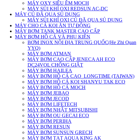
MÁY OXY SIÊU ÊM MOCH
MÁY SỦI KHÍ OXI REDSUN AC-DC
MÁY CỦ ĐÃ QUA SỦ DỤNG
MÁY SỦI KHÍ OXI CỦ ĐÃ QUA SỦ DỤNG
MÁY CHO CÁ KOI ĂN TỰ ĐỘNG
MÁY BƠM TANK MASTER CAO CẤP
MÁY BƠM HỒ CÁ VÀ PHỤ KIỆN
BƠM INOX NỘI ĐỊA TRUNG QUỐC(He Zhi Quan
YYQ)
MÁY BƠM ATMAN
MÁY BƠM CAO CẤP JENECA AH ECO
DC24VOL CHỐNG GIẬT
MÁY BƠM HAILEA
MÁY BƠM HỒ CÁ CAO_LONGTIME (TAIWAN)
MÁY BƠM HỒ CÁ KOI SHANYU TAK ECO
MÁY BƠM HỒ CÁ MOCH
MÁY BƠM JEBAO
MÁY BƠM JECOD
MÁY BƠM LIFETECH
MÁY BƠM NHẬT MITSUBISHI
MÁY BƠM OU GECAI ECO
MÁY BƠM PERIHA
MÁY BƠM RESUN
MÁY BƠM SUNSUN GRECH
MÁY BƠM TẠT AQUA KING AK