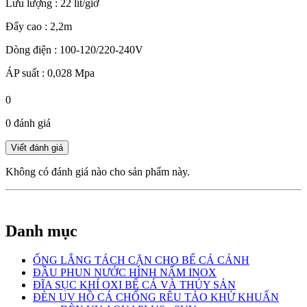
Lưu lượng : 22 lít/giờ
Đẩy cao : 2,2m
Dòng điện : 100-120/220-240V
ÁP suất : 0,028 Mpa
0
0 đánh giá
Không có đánh giá nào cho sản phẩm này.
Danh mục
ỐNG LẮNG TÁCH CẶN CHO BỂ CÁ CẢNH
ĐẦU PHUN NƯỚC HÌNH NẤM INOX
ĐĨA SỤC KHÍ OXI BỂ CÁ VÀ THỦY SẢN
ĐÈN UV HỒ CÁ CHỐNG RÊU TẢO KHỬ KHUẨN