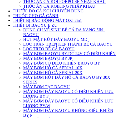
THỨC ĂN CÁ KOI PORPOISE NHẬP KHẨU
THỨC ĂN CÁ KOIKING NHẬP KHẨU
THƯỚC ĐO CÁ KOI CHUYÊN DỤNG
THUỐC CHO CÁ CẢNH
THIẾT BỊ BÁO ĐỘNG MẤT OXI 2in1
THIẾT BỊ BAOYU E ZU
DỤNG CỤ VỆ SINH BỂ CÁ ĐA NĂNG 5IN1
BAOYU
HÚT MẶT HÚT ĐÁY BAOYU MD
LỌC TRÀN TRÊN KẸP THÀNH BỂ CÁ BAOYU
LỌC TREO BỂ CÁ BAOYU
MÁY BƠM BAOYU BY-DC 24V CÓ ĐIỀU KHIỂN
MÁY BƠM BAOYU BY-JP
MÁY BƠM CÓ ĐIỀU KHIỂN BAOYU BY
MÁY BƠM HỒ CÁ SERIAL 10X
MÁY BƠM HỒ CÁ SERIAL 20X
MÁY BƠM HÚT ĐÁY HỒ CÁ BAOYU BY 30X
SERIES
MÁY BƠM TẠT BAOYU
MÁY BƠM ĐẨY BAOYU CÓ ĐIỀU KHIỂN LƯU
LƯỢNG BY-F
MÁY BƠM ĐẨY BAOYU CÓ ĐIỀU KHIỂN LƯU
LƯỢNG BY-W
MÁY BƠM ĐẨY BAOYU KHÔNG ĐIỀU KHIỂN
BY-P