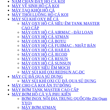
NẤM CHẶN ĐÁY HỒ CÁ KOI
MÁY VỆ SINH HỒ CÁ KOI
MÁY TẠO KHÓI HỒ CÁ
MÁY THỔI LUỒNG HỒ CÁ KOI
MÁY SỦI KHÍ OXY BỂ CÁ
MÁY OXY HỒ CÁ SIÊU ÊM TANK MASTER
CAO CẤP
MÁY OXY HỒ CÁ AIRMAC - ĐÀI LOAN
MÁY OXY HỒ CÁ ATMAN
MÁY OXY HỒ CÁ BOYU
MÁY OXY HỒ CÁ FUJIMAC - NHẬT BẢN
MÁY OXY HỒ CÁ HAILEA
MÁY OXY HỒ CÁ JECOD
MÁY OXY HỒ CÁ RESUN
MÁY OXY HỒ CÁ SUNSUN
MÁY OXY SIÊU ÊM MOCH
MÁY SỦI KHÍ OXI REDSUN AC-DC
MÁY CỦ ĐÃ QUA SỦ DỤNG
MÁY SỦI KHÍ OXI CỦ ĐÃ QUA SỦ DỤNG
MÁY CHO CÁ KOI ĂN TỰ ĐỘNG
MÁY BƠM TANK MASTER CAO CẤP
MÁY BƠM HỒ CÁ VÀ PHỤ KIỆN
BƠM INOX NỘI ĐỊA TRUNG QUỐC(He Zhi Quan
YYQ)
MÁY BƠM ATMAN