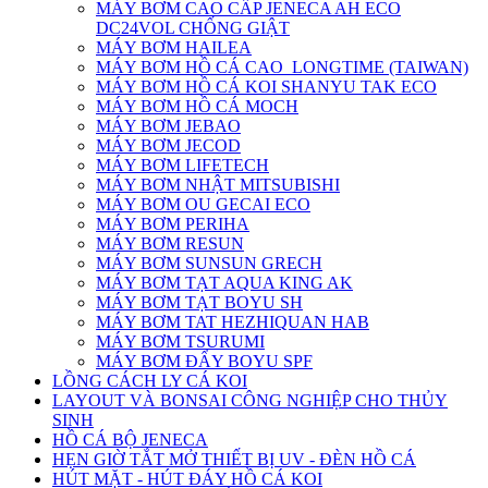
MÁY BƠM CAO CẤP JENECA AH ECO
DC24VOL CHỐNG GIẬT
MÁY BƠM HAILEA
MÁY BƠM HỒ CÁ CAO_LONGTIME (TAIWAN)
MÁY BƠM HỒ CÁ KOI SHANYU TAK ECO
MÁY BƠM HỒ CÁ MOCH
MÁY BƠM JEBAO
MÁY BƠM JECOD
MÁY BƠM LIFETECH
MÁY BƠM NHẬT MITSUBISHI
MÁY BƠM OU GECAI ECO
MÁY BƠM PERIHA
MÁY BƠM RESUN
MÁY BƠM SUNSUN GRECH
MÁY BƠM TẠT AQUA KING AK
MÁY BƠM TẠT BOYU SH
MÁY BƠM TAT HEZHIQUAN HAB
MÁY BƠM TSURUMI
MÁY BƠM ĐẨY BOYU SPF
LỒNG CÁCH LY CÁ KOI
LAYOUT VÀ BONSAI CÔNG NGHIỆP CHO THỦY
SINH
HỒ CÁ BỘ JENECA
HẸN GIỜ TẮT MỞ THIẾT BỊ UV - ĐÈN HỒ CÁ
HÚT MẶT - HÚT ĐÁY HỒ CÁ KOI