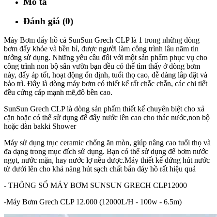
Mô tả
Đánh giá (0)
Máy Bơm đẩy hồ cá SunSun Grech CLP là 1 trong những dòng
bơm đẩy khỏe và bền bỉ, được người làm công trình lâu năm tin
tưởng sử dụng. Những yêu cầu đối với một sản phẩm phục vụ cho
công trình non bộ sân vườn bạn đều có thể tìm thấy ở dòng bơm
này, đẩy áp tốt, hoạt động ổn định, tuổi thọ cao, dễ dàng lắp đặt và
bảo trì. Đây là dòng máy bơm có thiết kế rất chắc chắn, các chi tiết
đều cứng cáp mạnh mẽ,đô bền cao.
SunSun Grech CLP là dòng sản phẩm thiết kế chuyên biệt cho xả
cặn hoặc có thể sử dụng để đẩy nước lên cao cho thác nước,non bộ
hoặc dàn bakki Shower
Máy sử dụng trục ceramic chống ăn mòn, giúp nâng cao tuổi thọ và
đa dạng trong mục đích sử dụng. Bạn có thể sử dụng để bơm nước
ngọt, nước mặn, hay nước lợ nều được.Máy thiết kế đứng hút nước
từ dưới lên cho khả năng hút sạch chất bẩn đáy hồ rất hiệu quả
- THÔNG SỐ MÁY BƠM SUNSUN GRECH CLP12000
-Máy Bơm Grech CLP 12.000 (12000L/H - 100w - 6.5m)