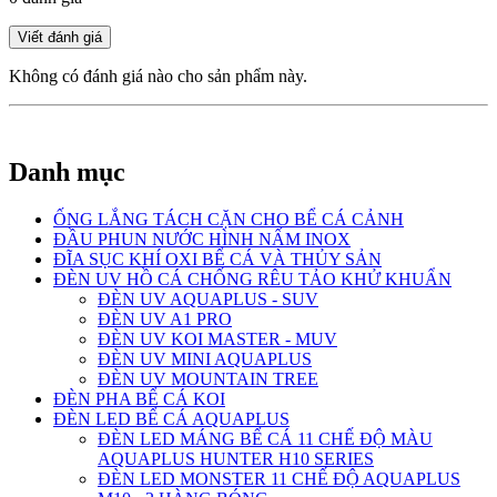
Không có đánh giá nào cho sản phẩm này.
Danh mục
ỐNG LẮNG TÁCH CẶN CHO BỂ CÁ CẢNH
ĐẦU PHUN NƯỚC HÌNH NẤM INOX
ĐĨA SỤC KHÍ OXI BỂ CÁ VÀ THỦY SẢN
ĐÈN UV HỒ CÁ CHỐNG RÊU TẢO KHỬ KHUẨN
ĐÈN UV AQUAPLUS - SUV
ĐÈN UV A1 PRO
ĐÈN UV KOI MASTER - MUV
ĐÈN UV MINI AQUAPLUS
ĐÈN UV MOUNTAIN TREE
ĐÈN PHA BỂ CÁ KOI
ĐÈN LED BỂ CÁ AQUAPLUS
ĐÈN LED MÁNG BỂ CÁ 11 CHẾ ĐỘ MÀU
AQUAPLUS HUNTER H10 SERIES
ĐÈN LED MONSTER 11 CHẾ ĐỘ AQUAPLUS