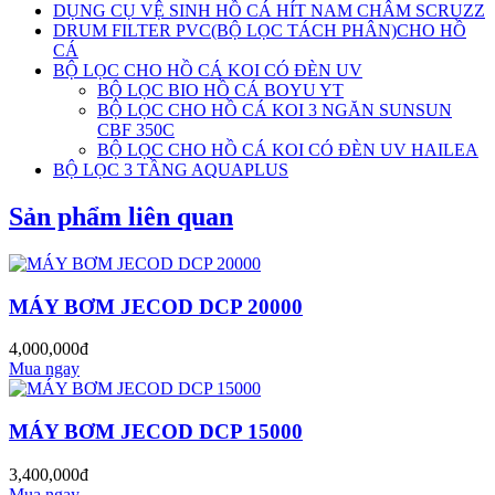
DỤNG CỤ VỆ SINH HỒ CÁ HÍT NAM CHÂM SCRUZZ
DRUM FILTER PVC(BỘ LỌC TÁCH PHÂN)CHO HỒ
CÁ
BỘ LỌC CHO HỒ CÁ KOI CÓ ĐÈN UV
BỘ LỌC BIO HỒ CÁ BOYU YT
BỘ LỌC CHO HỒ CÁ KOI 3 NGĂN SUNSUN
CBF 350C
BỘ LỌC CHO HỒ CÁ KOI CÓ ĐÈN UV HAILEA
BỘ LỌC 3 TẦNG AQUAPLUS
Sản phẩm liên quan
MÁY BƠM JECOD DCP 20000
4,000,000đ
Mua ngay
MÁY BƠM JECOD DCP 15000
3,400,000đ
Mua ngay