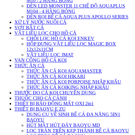
M10 - 2 HÀNG BÓNG
ĐÈN LED MONSTER 11 CHẾ ĐỘ AQUAPLUS
M104 - 4 HÀNG BÓNG
ĐÈN RỌI BỂ CÁ AQUA PLUS APOLLO SERIES
XỬ LÝ NƯỚC NUÔI CÁ
VỢT BẮT CÁ
VẬT LIỆU LỌC CHO HỒ CÁ
CHỔI LỌC HỒ CÁ KOI ENKEV
HỘP ĐỰNG VẬT LIỆU LỌC MAGIC BOX
12x12x11CM
VẬT LIỆU LỌC JMAT
VAN CỔNG HÔ CÁ KOI
THỨC ĂN CÁ
THỨC ĂN CÁ KOI AQUAMASTER
THỨC ĂN CÁ KOI HIKARI
THỨC ĂN CÁ KOI PORPOISE NHẬP KHẨU
THỨC ĂN CÁ KOIKING NHẬP KHẨU
THƯỚC ĐO CÁ KOI CHUYÊN DỤNG
THUỐC CHO CÁ CẢNH
THIẾT BỊ BÁO ĐỘNG MẤT OXI 2in1
THIẾT BỊ BAOYU E ZU
DỤNG CỤ VỆ SINH BỂ CÁ ĐA NĂNG 5IN1
BAOYU
HÚT MẶT HÚT ĐÁY BAOYU MD
LỌC TRÀN TRÊN KẸP THÀNH BỂ CÁ BAOYU