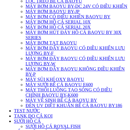
LỌC TREO BỂ CÁ BAOYU
MÁY BƠM BAOYU BY-DC 24V CÓ ĐIỀU KHIỂN
MÁY BƠM BAOYU BY-JP
MÁY BƠM CÓ ĐIỀU KHIỂN BAOYU BY
MÁY BƠM HỒ CÁ SERIAL 10X
MÁY BƠM HỒ CÁ SERIAL 20X
MÁY BƠM HÚT ĐÁY HỒ CÁ BAOYU BY 30X
SERIES
MÁY BƠM TẠT BAOYU
MÁY BƠM ĐẨY BAOYU CÓ ĐIỀU KHIỂN LƯU
LƯỢNG BY-F
MÁY BƠM ĐẨY BAOYU CÓ ĐIỀU KHIỂN LƯU
LƯỢNG BY-W
MÁY BƠM ĐẨY BAOYU KHÔNG ĐIỀU KHIỂN
BY-P
MÁY SỦI KHÍ OXY BAOYU
MÁY SƯỞI BỂ CÁ BAOYU E600
MÁY THỔI LUỒNG TẠO SÓNG CÓ ĐIỀU
CHỈNH BAOYU BY-K600
MÁY VỆ SINH BỂ CÁ BAOYU BY
ĐÈN UV DIỆT KHUẨN BỂ CÁ BAOYU BY186
TEST NƯỚC
TANK ĐO CÁ KOI
SƯỞI HỒ CÁ
SƯỞI HỒ CÁ ROYAL FISH