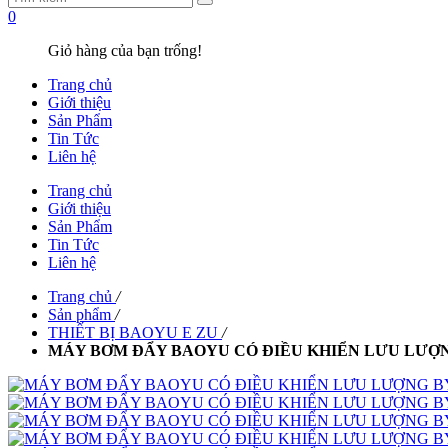
0
Giỏ hàng của bạn trống!
Trang chủ
Giới thiệu
Sản Phẩm
Tin Tức
Liên hệ
Trang chủ
Giới thiệu
Sản Phẩm
Tin Tức
Liên hệ
Trang chủ
/
Sản phẩm
/
THIẾT BỊ BAOYU E ZU
/
MÁY BƠM ĐẨY BAOYU CÓ ĐIỀU KHIỂN LƯU LƯỢ