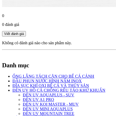
0
0 đánh giá
Không có đánh giá nào cho sản phẩm này.
Danh mục
ỐNG LẮNG TÁCH CẶN CHO BỂ CÁ CẢNH
ĐẦU PHUN NƯỚC HÌNH NẤM INOX
ĐĨA SỤC KHÍ OXI BỂ CÁ VÀ THỦY SẢN
ĐÈN UV HỒ CÁ CHỐNG RÊU TẢO KHỬ KHUẨN
ĐÈN UV AQUAPLUS - SUV
ĐÈN UV A1 PRO
ĐÈN UV KOI MASTER - MUV
ĐÈN UV MINI AQUAPLUS
ĐÈN UV MOUNTAIN TREE