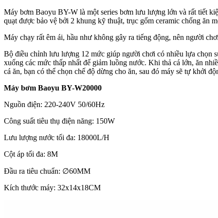
Máy bơm Baoyu BY-W là một series bơm lưu lượng lớn và rất tiết kiệm
quạt được bảo vệ bởi 2 khung kỹ thuật, trục gốm ceramic chống ăn
Máy chạy rất êm ái, hầu như không gây ra tiếng động, nên người chơi
Bộ điều chỉnh lưu lượng 12 mức giúp người chơi có nhiều lựa chọn 
xuống các mức thấp nhất để giảm luồng nước. Khi thả cá lớn, ăn nhiều
cá ăn, bạn có thể chọn chế độ dừng cho ăn, sau đó máy sẽ tự khởi độn
Máy bơm Baoyu BY-W20000
Nguồn điện: 220-240V 50/60Hz
Công suất tiêu thụ điện năng: 150W
Lưu lượng nước tối đa: 18000L/H
Cột áp tối đa: 8M
Đầu ra tiêu chuẩn: ∅60MM
Kích thước máy: 32x14x18CM