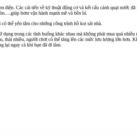
 điện. Các cải tiến về kỹ thuật động cơ và kết cấu cánh quạt nước đã
 mòn….giúp bơm vận hành mạnh mẽ và bền bỉ.
 có thể yên tâm cho những công trình hồ koi sát nhà.
sử dụng trong các tình huống khác nhau mà không phải mua quá nhiều
, thải nhiều, người chơi có thể tăng lên các mức lưu lượng lớn hơn. K
g lại ngay cả khi bạn đã đi làm.