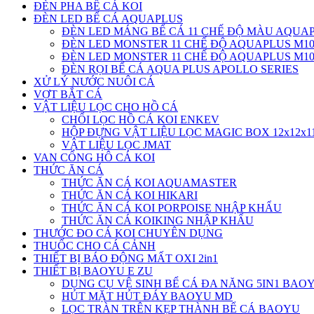
ĐÈN PHA BỂ CÁ KOI
ĐÈN LED BỂ CÁ AQUAPLUS
ĐÈN LED MÁNG BỂ CÁ 11 CHẾ ĐỘ MÀU AQUAP
ĐÈN LED MONSTER 11 CHẾ ĐỘ AQUAPLUS M10
ĐÈN LED MONSTER 11 CHẾ ĐỘ AQUAPLUS M10
ĐÈN RỌI BỂ CÁ AQUA PLUS APOLLO SERIES
XỬ LÝ NƯỚC NUÔI CÁ
VỢT BẮT CÁ
VẬT LIỆU LỌC CHO HỒ CÁ
CHỔI LỌC HỒ CÁ KOI ENKEV
HỘP ĐỰNG VẬT LIỆU LỌC MAGIC BOX 12x12x
VẬT LIỆU LỌC JMAT
VAN CỔNG HÔ CÁ KOI
THỨC ĂN CÁ
THỨC ĂN CÁ KOI AQUAMASTER
THỨC ĂN CÁ KOI HIKARI
THỨC ĂN CÁ KOI PORPOISE NHẬP KHẨU
THỨC ĂN CÁ KOIKING NHẬP KHẨU
THƯỚC ĐO CÁ KOI CHUYÊN DỤNG
THUỐC CHO CÁ CẢNH
THIẾT BỊ BÁO ĐỘNG MẤT OXI 2in1
THIẾT BỊ BAOYU E ZU
DỤNG CỤ VỆ SINH BỂ CÁ ĐA NĂNG 5IN1 BAO
HÚT MẶT HÚT ĐÁY BAOYU MD
LỌC TRÀN TRÊN KẸP THÀNH BỂ CÁ BAOYU