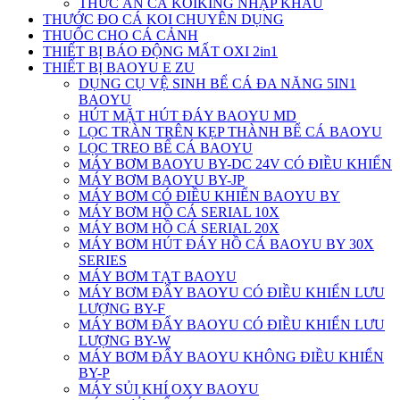
THỨC ĂN CÁ KOIKING NHẬP KHẨU
THƯỚC ĐO CÁ KOI CHUYÊN DỤNG
THUỐC CHO CÁ CẢNH
THIẾT BỊ BÁO ĐỘNG MẤT OXI 2in1
THIẾT BỊ BAOYU E ZU
DỤNG CỤ VỆ SINH BỂ CÁ ĐA NĂNG 5IN1
BAOYU
HÚT MẶT HÚT ĐÁY BAOYU MD
LỌC TRÀN TRÊN KẸP THÀNH BỂ CÁ BAOYU
LỌC TREO BỂ CÁ BAOYU
MÁY BƠM BAOYU BY-DC 24V CÓ ĐIỀU KHIỂN
MÁY BƠM BAOYU BY-JP
MÁY BƠM CÓ ĐIỀU KHIỂN BAOYU BY
MÁY BƠM HỒ CÁ SERIAL 10X
MÁY BƠM HỒ CÁ SERIAL 20X
MÁY BƠM HÚT ĐÁY HỒ CÁ BAOYU BY 30X
SERIES
MÁY BƠM TẠT BAOYU
MÁY BƠM ĐẨY BAOYU CÓ ĐIỀU KHIỂN LƯU
LƯỢNG BY-F
MÁY BƠM ĐẨY BAOYU CÓ ĐIỀU KHIỂN LƯU
LƯỢNG BY-W
MÁY BƠM ĐẨY BAOYU KHÔNG ĐIỀU KHIỂN
BY-P
MÁY SỦI KHÍ OXY BAOYU