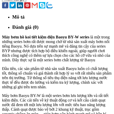
Mô tả
Đánh giá (0)
Máy bơm hồ koi tiết kiệm điện Baoyu BY-W series
là một trong
những series bơm rất được mong chờ từ nhà sản xuất máy bơm nổi
tiếng Baoyu. Nó dựa trên sự mạnh mẽ và đáng tin cậy của series
BYP nhưng được tích hợp bộ điều khiển ngoài, giúp người chơi
thích công nghệ có thêm sự lựa chọn cho các hồ cỡ vừa và nhỏ của
mình. Đây thực sự là một series bơm chất lượng từ Baoyu
Đầu tiên, các sản phẩm từ nhà sản xuất Baoyu luôn có chất lượng
tốt, thông số chuẩn và giá thành rất hợp lý so với rất nhiều sản phẩm
trên thị trường. Từ thông số tiêu thụ điện năng tới lưu lượng nước
thực tế đều được đo lường và kiểm tra kỹ lượng, chính xác với
những gì ghi trên tem nhãn.
Máy bơm Baoyu BY-W là một series bơm lưu lượng lớn và rất tiết
kiệm điện. Các cải tiến về kỹ thuật động cơ và kết cấu cánh quạt
nước đã đem tới một lưu lượng lớn với mức tiêu hao năng lượng
thấp. Cánh quạt được bảo vệ bởi 2 khung kỹ thuật, trục gốm
ceramic chống ăn mòn….giúp bơm vận hành mạnh mẽ và bền bỉ.