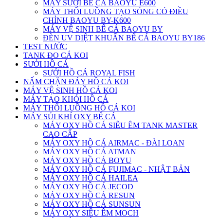
MÁY SƯỞI BỂ CÁ BAOYU E600
MÁY THỔI LUỒNG TẠO SÓNG CÓ ĐIỀU
CHỈNH BAOYU BY-K600
MÁY VỆ SINH BỂ CÁ BAOYU BY
ĐÈN UV DIỆT KHUẨN BỂ CÁ BAOYU BY186
TEST NƯỚC
TANK ĐO CÁ KOI
SƯỞI HỒ CÁ
SƯỞI HỒ CÁ ROYAL FISH
NẤM CHẶN ĐÁY HỒ CÁ KOI
MÁY VỆ SINH HỒ CÁ KOI
MÁY TẠO KHÓI HỒ CÁ
MÁY THỔI LUỒNG HỒ CÁ KOI
MÁY SỦI KHÍ OXY BỂ CÁ
MÁY OXY HỒ CÁ SIÊU ÊM TANK MASTER
CAO CẤP
MÁY OXY HỒ CÁ AIRMAC - ĐÀI LOAN
MÁY OXY HỒ CÁ ATMAN
MÁY OXY HỒ CÁ BOYU
MÁY OXY HỒ CÁ FUJIMAC - NHẬT BẢN
MÁY OXY HỒ CÁ HAILEA
MÁY OXY HỒ CÁ JECOD
MÁY OXY HỒ CÁ RESUN
MÁY OXY HỒ CÁ SUNSUN
MÁY OXY SIÊU ÊM MOCH