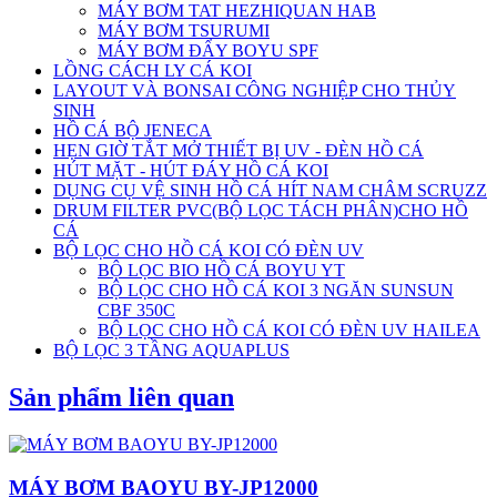
MÁY BƠM TAT HEZHIQUAN HAB
MÁY BƠM TSURUMI
MÁY BƠM ĐẨY BOYU SPF
LỒNG CÁCH LY CÁ KOI
LAYOUT VÀ BONSAI CÔNG NGHIỆP CHO THỦY
SINH
HỒ CÁ BỘ JENECA
HẸN GIỜ TẮT MỞ THIẾT BỊ UV - ĐÈN HỒ CÁ
HÚT MẶT - HÚT ĐÁY HỒ CÁ KOI
DỤNG CỤ VỆ SINH HỒ CÁ HÍT NAM CHÂM SCRUZZ
DRUM FILTER PVC(BỘ LỌC TÁCH PHÂN)CHO HỒ
CÁ
BỘ LỌC CHO HỒ CÁ KOI CÓ ĐÈN UV
BỘ LỌC BIO HỒ CÁ BOYU YT
BỘ LỌC CHO HỒ CÁ KOI 3 NGĂN SUNSUN
CBF 350C
BỘ LỌC CHO HỒ CÁ KOI CÓ ĐÈN UV HAILEA
BỘ LỌC 3 TẦNG AQUAPLUS
Sản phẩm liên quan
MÁY BƠM BAOYU BY-JP12000