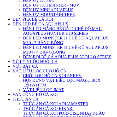
ĐÈN UV A1 PRO
ĐÈN UV KOI MASTER - MUV
ĐÈN UV MINI AQUAPLUS
ĐÈN UV MOUNTAIN TREE
ĐÈN PHA BỂ CÁ KOI
ĐÈN LED BỂ CÁ AQUAPLUS
ĐÈN LED MÁNG BỂ CÁ 11 CHẾ ĐỘ MÀU
AQUAPLUS HUNTER H10 SERIES
ĐÈN LED MONSTER 11 CHẾ ĐỘ AQUAPLUS
M10 - 2 HÀNG BÓNG
ĐÈN LED MONSTER 11 CHẾ ĐỘ AQUAPLUS
M104 - 4 HÀNG BÓNG
ĐÈN RỌI BỂ CÁ AQUA PLUS APOLLO SERIES
XỬ LÝ NƯỚC NUÔI CÁ
VỢT BẮT CÁ
VẬT LIỆU LỌC CHO HỒ CÁ
CHỔI LỌC HỒ CÁ KOI ENKEV
HỘP ĐỰNG VẬT LIỆU LỌC MAGIC BOX
12x12x11CM
VẬT LIỆU LỌC JMAT
VAN CỔNG HÔ CÁ KOI
THỨC ĂN CÁ
THỨC ĂN CÁ KOI AQUAMASTER
THỨC ĂN CÁ KOI HIKARI
THỨC ĂN CÁ KOI PORPOISE NHẬP KHẨU