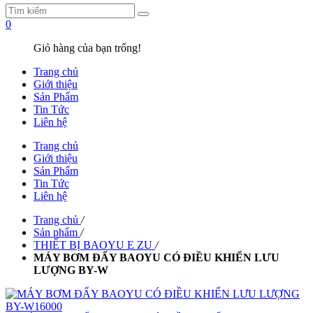
0
Giỏ hàng của bạn trống!
Trang chủ
Giới thiệu
Sản Phẩm
Tin Tức
Liên hệ
Trang chủ
Giới thiệu
Sản Phẩm
Tin Tức
Liên hệ
Trang chủ
/
Sản phẩm
/
THIẾT BỊ BAOYU E ZU
/
MÁY BƠM ĐẨY BAOYU CÓ ĐIỀU KHIỂN LƯU
LƯỢNG BY-W