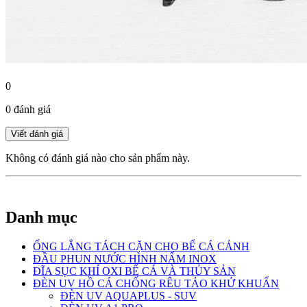
0
0 đánh giá
Không có đánh giá nào cho sản phẩm này.
Danh mục
ỐNG LẮNG TÁCH CẶN CHO BỂ CÁ CẢNH
ĐẦU PHUN NƯỚC HÌNH NẤM INOX
ĐĨA SỤC KHÍ OXI BỂ CÁ VÀ THỦY SẢN
ĐÈN UV HỒ CÁ CHỐNG RÊU TẢO KHỬ KHUẨN
ĐÈN UV AQUAPLUS - SUV