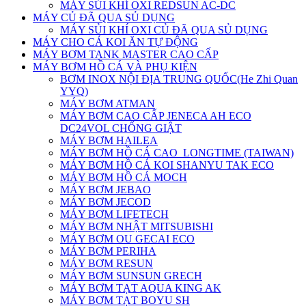
MÁY SỦI KHÍ OXI REDSUN AC-DC
MÁY CỦ ĐÃ QUA SỦ DỤNG
MÁY SỦI KHÍ OXI CỦ ĐÃ QUA SỦ DỤNG
MÁY CHO CÁ KOI ĂN TỰ ĐỘNG
MÁY BƠM TANK MASTER CAO CẤP
MÁY BƠM HỒ CÁ VÀ PHỤ KIỆN
BƠM INOX NỘI ĐỊA TRUNG QUỐC(He Zhi Quan
YYQ)
MÁY BƠM ATMAN
MÁY BƠM CAO CẤP JENECA AH ECO
DC24VOL CHỐNG GIẬT
MÁY BƠM HAILEA
MÁY BƠM HỒ CÁ CAO_LONGTIME (TAIWAN)
MÁY BƠM HỒ CÁ KOI SHANYU TAK ECO
MÁY BƠM HỒ CÁ MOCH
MÁY BƠM JEBAO
MÁY BƠM JECOD
MÁY BƠM LIFETECH
MÁY BƠM NHẬT MITSUBISHI
MÁY BƠM OU GECAI ECO
MÁY BƠM PERIHA
MÁY BƠM RESUN
MÁY BƠM SUNSUN GRECH
MÁY BƠM TẠT AQUA KING AK
MÁY BƠM TẠT BOYU SH