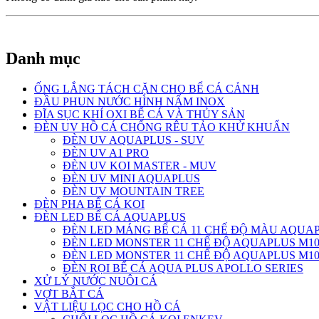
Danh mục
ỐNG LẮNG TÁCH CẶN CHO BỂ CÁ CẢNH
ĐẦU PHUN NƯỚC HÌNH NẤM INOX
ĐĨA SỤC KHÍ OXI BỂ CÁ VÀ THỦY SẢN
ĐÈN UV HỒ CÁ CHỐNG RÊU TẢO KHỬ KHUẨN
ĐÈN UV AQUAPLUS - SUV
ĐÈN UV A1 PRO
ĐÈN UV KOI MASTER - MUV
ĐÈN UV MINI AQUAPLUS
ĐÈN UV MOUNTAIN TREE
ĐÈN PHA BỂ CÁ KOI
ĐÈN LED BỂ CÁ AQUAPLUS
ĐÈN LED MÁNG BỂ CÁ 11 CHẾ ĐỘ MÀU AQUAP
ĐÈN LED MONSTER 11 CHẾ ĐỘ AQUAPLUS M10
ĐÈN LED MONSTER 11 CHẾ ĐỘ AQUAPLUS M10
ĐÈN RỌI BỂ CÁ AQUA PLUS APOLLO SERIES
XỬ LÝ NƯỚC NUÔI CÁ
VỢT BẮT CÁ
VẬT LIỆU LỌC CHO HỒ CÁ