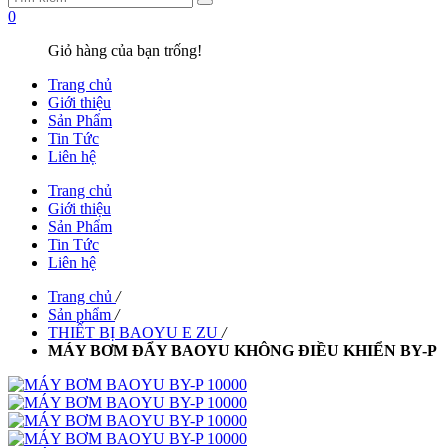
0
Giỏ hàng của bạn trống!
Trang chủ
Giới thiệu
Sản Phẩm
Tin Tức
Liên hệ
Trang chủ
Giới thiệu
Sản Phẩm
Tin Tức
Liên hệ
Trang chủ
/
Sản phẩm
/
THIẾT BỊ BAOYU E ZU
/
MÁY BƠM ĐẨY BAOYU KHÔNG ĐIỀU KHIỂN BY-P