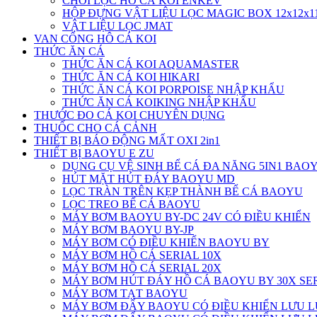
CHỔI LỌC HỒ CÁ KOI ENKEV
HỘP ĐỰNG VẬT LIỆU LỌC MAGIC BOX 12x12x
VẬT LIỆU LỌC JMAT
VAN CỔNG HÔ CÁ KOI
THỨC ĂN CÁ
THỨC ĂN CÁ KOI AQUAMASTER
THỨC ĂN CÁ KOI HIKARI
THỨC ĂN CÁ KOI PORPOISE NHẬP KHẨU
THỨC ĂN CÁ KOIKING NHẬP KHẨU
THƯỚC ĐO CÁ KOI CHUYÊN DỤNG
THUỐC CHO CÁ CẢNH
THIẾT BỊ BÁO ĐỘNG MẤT OXI 2in1
THIẾT BỊ BAOYU E ZU
DỤNG CỤ VỆ SINH BỂ CÁ ĐA NĂNG 5IN1 BAO
HÚT MẶT HÚT ĐÁY BAOYU MD
LỌC TRÀN TRÊN KẸP THÀNH BỂ CÁ BAOYU
LỌC TREO BỂ CÁ BAOYU
MÁY BƠM BAOYU BY-DC 24V CÓ ĐIỀU KHIỂN
MÁY BƠM BAOYU BY-JP
MÁY BƠM CÓ ĐIỀU KHIỂN BAOYU BY
MÁY BƠM HỒ CÁ SERIAL 10X
MÁY BƠM HỒ CÁ SERIAL 20X
MÁY BƠM HÚT ĐÁY HỒ CÁ BAOYU BY 30X SE
MÁY BƠM TẠT BAOYU
MÁY BƠM ĐẨY BAOYU CÓ ĐIỀU KHIỂN LƯU L