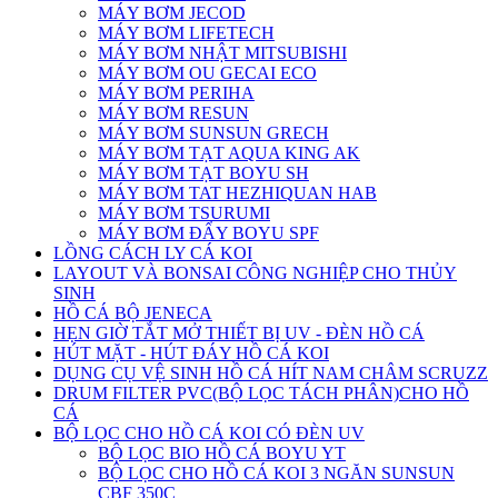
MÁY BƠM JECOD
MÁY BƠM LIFETECH
MÁY BƠM NHẬT MITSUBISHI
MÁY BƠM OU GECAI ECO
MÁY BƠM PERIHA
MÁY BƠM RESUN
MÁY BƠM SUNSUN GRECH
MÁY BƠM TẠT AQUA KING AK
MÁY BƠM TẠT BOYU SH
MÁY BƠM TAT HEZHIQUAN HAB
MÁY BƠM TSURUMI
MÁY BƠM ĐẨY BOYU SPF
LỒNG CÁCH LY CÁ KOI
LAYOUT VÀ BONSAI CÔNG NGHIỆP CHO THỦY
SINH
HỒ CÁ BỘ JENECA
HẸN GIỜ TẮT MỞ THIẾT BỊ UV - ĐÈN HỒ CÁ
HÚT MẶT - HÚT ĐÁY HỒ CÁ KOI
DỤNG CỤ VỆ SINH HỒ CÁ HÍT NAM CHÂM SCRUZZ
DRUM FILTER PVC(BỘ LỌC TÁCH PHÂN)CHO HỒ
CÁ
BỘ LỌC CHO HỒ CÁ KOI CÓ ĐÈN UV
BỘ LỌC BIO HỒ CÁ BOYU YT
BỘ LỌC CHO HỒ CÁ KOI 3 NGĂN SUNSUN
CBF 350C