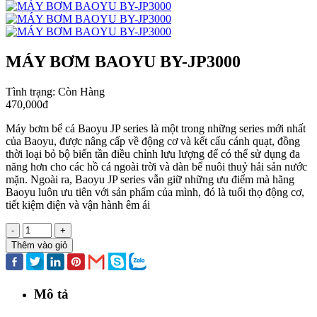
MÁY BƠM BAOYU BY-JP3000
Tình trạng:
Còn Hàng
470,000đ
Máy bơm bể cá Baoyu JP series là một trong những series mới nhất
của Baoyu, được nâng cấp về động cơ và kết cấu cánh quạt, đồng
thời loại bỏ bộ biến tần điều chỉnh lưu lượng để có thể sử dụng đa
năng hơn cho các hồ cá ngoài trời và dàn bể nuôi thuỷ hải sản nước
mặn. Ngoài ra, Baoyu JP series vẫn giữ những ưu điểm mà hãng
Baoyu luôn ưu tiên với sản phẩm của mình, đó là tuổi thọ động cơ,
tiết kiệm điện và vận hành êm ái
-
+
Thêm vào giỏ
Mô tả