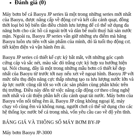
Đánh giá (0)
Máy bơm bể cá Baoyu JP series là một trong những series mới nhất
của Baoyu, được nâng cấp về động cơ và kết cấu cánh quạt, đồng
thời loại bỏ bộ biến tần điều chỉnh lưu lượng để có thể sử dụng đa
năng hơn cho các hồ cá ngoài trời và dàn bể nuôi thuỷ hải sản nước
mặn. Ngoài ra, Baoyu JP series vẫn giữ những ưu điểm mà hãng
Baoyu luôn ưu tiên với sản phẩm của mình, đó là tuổi thọ động cơ,
tiết kiệm điện và vận hành êm ái.
Baoyu JP series có thiết kế cực kỳ bắt mắt, với những góc cạnh
cứng cáp và sắc nét, màu sắc đỏ trắng cực kỳ hợp xu hướng hiện
tại. Nói chung, đây là một trong những mẫu bơm có thiết kế đẹp
nhất của Baoyu từ trước tới nay nếu xét về ngoại hình. Baoyu JP với
mức tiêu thụ điện năng cực thấp nhưng tạo ra lưu lượng nước lớn và
áp lực nước cũng rất tốt so với các sản phẩm cùng phân khúc trên
thị trường. Điều này đến từ việc nâng cấp động cơ theo công nghệ
mới nhất và cải thiện phần kết cấu cánh quạt tải nước. Máy bơm của
Baoyu vốn nổi tiếng êm ái, Baoyu JP cũng không ngoại lệ, máy
chạy vô cùng êm và không rung, người chơi có thể sử dụng cho các
hệ thống lọc nước bể cá trong nhà, vốn yêu cầu cao về độ yên tĩnh.
BẢNG GIÁ VÀ THÔNG SỐ MÁY BƠM BY-JP
Máy bơm Baoyu JP-3000