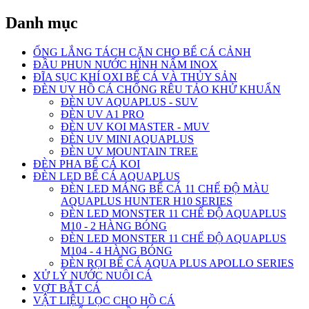
Danh mục
ỐNG LẮNG TÁCH CẶN CHO BỂ CÁ CẢNH
ĐẦU PHUN NƯỚC HÌNH NẤM INOX
ĐĨA SỤC KHÍ OXI BỂ CÁ VÀ THỦY SẢN
ĐÈN UV HỒ CÁ CHỐNG RÊU TẢO KHỬ KHUẨN
ĐÈN UV AQUAPLUS - SUV
ĐÈN UV A1 PRO
ĐÈN UV KOI MASTER - MUV
ĐÈN UV MINI AQUAPLUS
ĐÈN UV MOUNTAIN TREE
ĐÈN PHA BỂ CÁ KOI
ĐÈN LED BỂ CÁ AQUAPLUS
ĐÈN LED MÁNG BỂ CÁ 11 CHẾ ĐỘ MÀU
AQUAPLUS HUNTER H10 SERIES
ĐÈN LED MONSTER 11 CHẾ ĐỘ AQUAPLUS
M10 - 2 HÀNG BÓNG
ĐÈN LED MONSTER 11 CHẾ ĐỘ AQUAPLUS
M104 - 4 HÀNG BÓNG
ĐÈN RỌI BỂ CÁ AQUA PLUS APOLLO SERIES
XỬ LÝ NƯỚC NUÔI CÁ
VỢT BẮT CÁ
VẬT LIỆU LỌC CHO HỒ CÁ