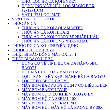
CHỔI LỌC HỒ CÁ KOI ENKEV
HỘP ĐỰNG VẬT LIỆU LỌC MAGIC BOX
12x12x11CM
VẬT LIỆU LỌC JMAT
VAN CỔNG HÔ CÁ KOI
THỨC ĂN CÁ
THỨC ĂN CÁ KOI AQUAMASTER
THỨC ĂN CÁ KOI HIKARI
THỨC ĂN CÁ KOI PORPOISE NHẬP KHẨU
THỨC ĂN CÁ KOIKING NHẬP KHẨU
THƯỚC ĐO CÁ KOI CHUYÊN DỤNG
THUỐC CHO CÁ CẢNH
THIẾT BỊ BÁO ĐỘNG MẤT OXI 2in1
THIẾT BỊ BAOYU E ZU
DỤNG CỤ VỆ SINH BỂ CÁ ĐA NĂNG 5IN1
BAOYU
HÚT MẶT HÚT ĐÁY BAOYU MD
LỌC TRÀN TRÊN KẸP THÀNH BỂ CÁ BAOYU
LỌC TREO BỂ CÁ BAOYU
MÁY BƠM BAOYU BY-DC 24V CÓ ĐIỀU KHIỂN
MÁY BƠM BAOYU BY-JP
MÁY BƠM CÓ ĐIỀU KHIỂN BAOYU BY
MÁY BƠM HỒ CÁ SERIAL 10X
MÁY BƠM HỒ CÁ SERIAL 20X
MÁY BƠM HÚT ĐÁY HỒ CÁ BAOYU BY 30X