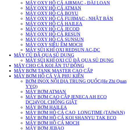
MÁY OXY HỒ CÁ AIRMAC - ĐÀI LOAN
MÁY OXY HỒ CÁ ATMAN
MÁY OXY HỒ CÁ BOYU
MÁY OXY HỒ CÁ FUJIMAC - NHẬT BẢN
MÁY OXY HỒ CÁ HAILEA
MÁY OXY HỒ CÁ JECOD
MÁY OXY HỒ CÁ RESUN
MÁY OXY HỒ CÁ SUNSUN
MÁY OXY SIÊU ÊM MOCH
MÁY SỦI KHÍ OXI REDSUN AC-DC
MÁY CỦ ĐÃ QUA SỦ DỤNG
MÁY SỦI KHÍ OXI CỦ ĐÃ QUA SỦ DỤNG
MÁY CHO CÁ KOI ĂN TỰ ĐỘNG
MÁY BƠM TANK MASTER CAO CẤP
MÁY BƠM HỒ CÁ VÀ PHỤ KIỆN
BƠM INOX NỘI ĐỊA TRUNG QUỐC(He Zhi Quan
YYQ)
MÁY BƠM ATMAN
MÁY BƠM CAO CẤP JENECA AH ECO
DC24VOL CHỐNG GIẬT
MÁY BƠM HAILEA
MÁY BƠM HỒ CÁ CAO_LONGTIME (TAIWAN)
MÁY BƠM HỒ CÁ KOI SHANYU TAK ECO
MÁY BƠM HỒ CÁ MOCH
MÁY BƠM JEBAO