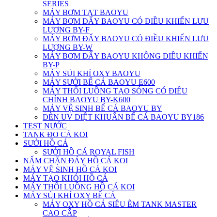
SERIES
MÁY BƠM TẠT BAOYU
MÁY BƠM ĐẨY BAOYU CÓ ĐIỀU KHIỂN LƯU
LƯỢNG BY-F
MÁY BƠM ĐẨY BAOYU CÓ ĐIỀU KHIỂN LƯU
LƯỢNG BY-W
MÁY BƠM ĐẨY BAOYU KHÔNG ĐIỀU KHIỂN
BY-P
MÁY SỦI KHÍ OXY BAOYU
MÁY SƯỞI BỂ CÁ BAOYU E600
MÁY THỔI LUỒNG TẠO SÓNG CÓ ĐIỀU
CHỈNH BAOYU BY-K600
MÁY VỆ SINH BỂ CÁ BAOYU BY
ĐÈN UV DIỆT KHUẨN BỂ CÁ BAOYU BY186
TEST NƯỚC
TANK ĐO CÁ KOI
SƯỞI HỒ CÁ
SƯỞI HỒ CÁ ROYAL FISH
NẤM CHẶN ĐÁY HỒ CÁ KOI
MÁY VỆ SINH HỒ CÁ KOI
MÁY TẠO KHÓI HỒ CÁ
MÁY THỔI LUỒNG HỒ CÁ KOI
MÁY SỦI KHÍ OXY BỂ CÁ
MÁY OXY HỒ CÁ SIÊU ÊM TANK MASTER
CAO CẤP