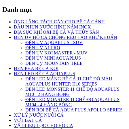
Danh mục
ỐNG LẮNG TÁCH CẶN CHO BỂ CÁ CẢNH
ĐẦU PHUN NƯỚC HÌNH NẤM INOX
ĐĨA SỤC KHÍ OXI BỂ CÁ VÀ THỦY SẢN
ĐÈN UV HỒ CÁ CHỐNG RÊU TẢO KHỬ KHUẨN
ĐÈN UV AQUAPLUS - SUV
ĐÈN UV A1 PRO
ĐÈN UV KOI MASTER - MUV
ĐÈN UV MINI AQUAPLUS
ĐÈN UV MOUNTAIN TREE
ĐÈN PHA BỂ CÁ KOI
ĐÈN LED BỂ CÁ AQUAPLUS
ĐÈN LED MÁNG BỂ CÁ 11 CHẾ ĐỘ MÀU
AQUAPLUS HUNTER H10 SERIES
ĐÈN LED MONSTER 11 CHẾ ĐỘ AQUAPLUS
M10 - 2 HÀNG BÓNG
ĐÈN LED MONSTER 11 CHẾ ĐỘ AQUAPLUS
M104 - 4 HÀNG BÓNG
ĐÈN RỌI BỂ CÁ AQUA PLUS APOLLO SERIES
XỬ LÝ NƯỚC NUÔI CÁ
VỢT BẮT CÁ
VẬT LIỆU LỌC CHO HỒ CÁ