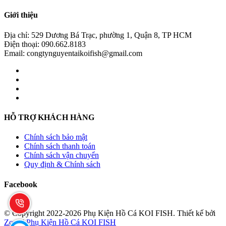
Giới thiệu
Địa chỉ: 529 Dương Bá Trạc, phường 1, Quận 8, TP HCM
Điện thoại: 090.662.8183
Email: congtynguyentaikoifish@gmail.com
HỖ TRỢ KHÁCH HÀNG
Chính sách bảo mật
Chính sách thanh toán
Chính sách vận chuyển
Quy định & Chính sách
Facebook
© Copyright 2022-2026 Phụ Kiện Hồ Cá KOI FISH.
Thiết kế bởi
Zozo
|
Phụ Kiện Hồ Cá KOI FISH