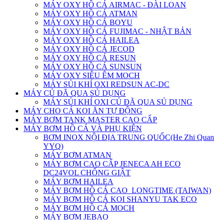
MÁY OXY HỒ CÁ AIRMAC - ĐÀI LOAN
MÁY OXY HỒ CÁ ATMAN
MÁY OXY HỒ CÁ BOYU
MÁY OXY HỒ CÁ FUJIMAC - NHẬT BẢN
MÁY OXY HỒ CÁ HAILEA
MÁY OXY HỒ CÁ JECOD
MÁY OXY HỒ CÁ RESUN
MÁY OXY HỒ CÁ SUNSUN
MÁY OXY SIÊU ÊM MOCH
MÁY SỦI KHÍ OXI REDSUN AC-DC
MÁY CỦ ĐÃ QUA SỦ DỤNG
MÁY SỦI KHÍ OXI CỦ ĐÃ QUA SỦ DỤNG
MÁY CHO CÁ KOI ĂN TỰ ĐỘNG
MÁY BƠM TANK MASTER CAO CẤP
MÁY BƠM HỒ CÁ VÀ PHỤ KIỆN
BƠM INOX NỘI ĐỊA TRUNG QUỐC(He Zhi Quan
YYQ)
MÁY BƠM ATMAN
MÁY BƠM CAO CẤP JENECA AH ECO
DC24VOL CHỐNG GIẬT
MÁY BƠM HAILEA
MÁY BƠM HỒ CÁ CAO_LONGTIME (TAIWAN)
MÁY BƠM HỒ CÁ KOI SHANYU TAK ECO
MÁY BƠM HỒ CÁ MOCH
MÁY BƠM JEBAO