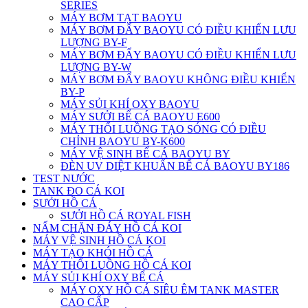
SERIES
MÁY BƠM TẠT BAOYU
MÁY BƠM ĐẨY BAOYU CÓ ĐIỀU KHIỂN LƯU
LƯỢNG BY-F
MÁY BƠM ĐẨY BAOYU CÓ ĐIỀU KHIỂN LƯU
LƯỢNG BY-W
MÁY BƠM ĐẨY BAOYU KHÔNG ĐIỀU KHIỂN
BY-P
MÁY SỦI KHÍ OXY BAOYU
MÁY SƯỞI BỂ CÁ BAOYU E600
MÁY THỔI LUỒNG TẠO SÓNG CÓ ĐIỀU
CHỈNH BAOYU BY-K600
MÁY VỆ SINH BỂ CÁ BAOYU BY
ĐÈN UV DIỆT KHUẨN BỂ CÁ BAOYU BY186
TEST NƯỚC
TANK ĐO CÁ KOI
SƯỞI HỒ CÁ
SƯỞI HỒ CÁ ROYAL FISH
NẤM CHẶN ĐÁY HỒ CÁ KOI
MÁY VỆ SINH HỒ CÁ KOI
MÁY TẠO KHÓI HỒ CÁ
MÁY THỔI LUỒNG HỒ CÁ KOI
MÁY SỦI KHÍ OXY BỂ CÁ
MÁY OXY HỒ CÁ SIÊU ÊM TANK MASTER
CAO CẤP