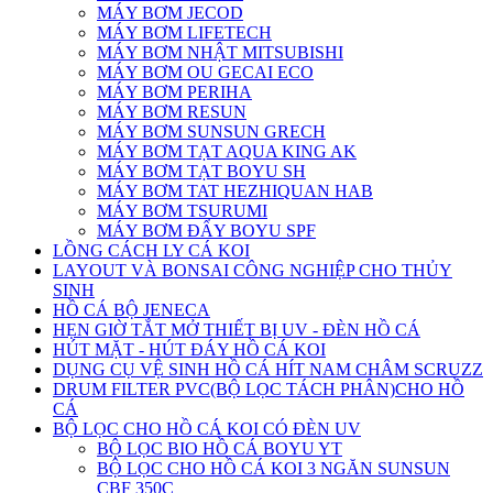
MÁY BƠM JECOD
MÁY BƠM LIFETECH
MÁY BƠM NHẬT MITSUBISHI
MÁY BƠM OU GECAI ECO
MÁY BƠM PERIHA
MÁY BƠM RESUN
MÁY BƠM SUNSUN GRECH
MÁY BƠM TẠT AQUA KING AK
MÁY BƠM TẠT BOYU SH
MÁY BƠM TAT HEZHIQUAN HAB
MÁY BƠM TSURUMI
MÁY BƠM ĐẨY BOYU SPF
LỒNG CÁCH LY CÁ KOI
LAYOUT VÀ BONSAI CÔNG NGHIỆP CHO THỦY
SINH
HỒ CÁ BỘ JENECA
HẸN GIỜ TẮT MỞ THIẾT BỊ UV - ĐÈN HỒ CÁ
HÚT MẶT - HÚT ĐÁY HỒ CÁ KOI
DỤNG CỤ VỆ SINH HỒ CÁ HÍT NAM CHÂM SCRUZZ
DRUM FILTER PVC(BỘ LỌC TÁCH PHÂN)CHO HỒ
CÁ
BỘ LỌC CHO HỒ CÁ KOI CÓ ĐÈN UV
BỘ LỌC BIO HỒ CÁ BOYU YT
BỘ LỌC CHO HỒ CÁ KOI 3 NGĂN SUNSUN
CBF 350C