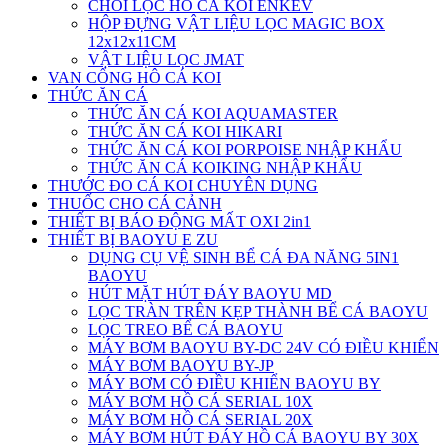
CHỔI LỌC HỒ CÁ KOI ENKEV
HỘP ĐỰNG VẬT LIỆU LỌC MAGIC BOX
12x12x11CM
VẬT LIỆU LỌC JMAT
VAN CỔNG HÔ CÁ KOI
THỨC ĂN CÁ
THỨC ĂN CÁ KOI AQUAMASTER
THỨC ĂN CÁ KOI HIKARI
THỨC ĂN CÁ KOI PORPOISE NHẬP KHẨU
THỨC ĂN CÁ KOIKING NHẬP KHẨU
THƯỚC ĐO CÁ KOI CHUYÊN DỤNG
THUỐC CHO CÁ CẢNH
THIẾT BỊ BÁO ĐỘNG MẤT OXI 2in1
THIẾT BỊ BAOYU E ZU
DỤNG CỤ VỆ SINH BỂ CÁ ĐA NĂNG 5IN1
BAOYU
HÚT MẶT HÚT ĐÁY BAOYU MD
LỌC TRÀN TRÊN KẸP THÀNH BỂ CÁ BAOYU
LỌC TREO BỂ CÁ BAOYU
MÁY BƠM BAOYU BY-DC 24V CÓ ĐIỀU KHIỂN
MÁY BƠM BAOYU BY-JP
MÁY BƠM CÓ ĐIỀU KHIỂN BAOYU BY
MÁY BƠM HỒ CÁ SERIAL 10X
MÁY BƠM HỒ CÁ SERIAL 20X
MÁY BƠM HÚT ĐÁY HỒ CÁ BAOYU BY 30X