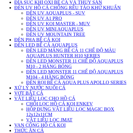
ĐĨA SỤC KHÍ OXI BỂ CÁ VÀ THỦY SẢN
ĐÈN UV HỒ CÁ CHỐNG RÊU TẢO KHỬ KHUẨN
ĐÈN UV AQUAPLUS - SUV
ĐÈN UV A1 PRO
ĐÈN UV KOI MASTER - MUV
ĐÈN UV MINI AQUAPLUS
ĐÈN UV MOUNTAIN TREE
ĐÈN PHA BỂ CÁ KOI
ĐÈN LED BỂ CÁ AQUAPLUS
ĐÈN LED MÁNG BỂ CÁ 11 CHẾ ĐỘ MÀU
AQUAPLUS HUNTER H10 SERIES
ĐÈN LED MONSTER 11 CHẾ ĐỘ AQUAPLUS
M10 - 2 HÀNG BÓNG
ĐÈN LED MONSTER 11 CHẾ ĐỘ AQUAPLUS
M104 - 4 HÀNG BÓNG
ĐÈN RỌI BỂ CÁ AQUA PLUS APOLLO SERIES
XỬ LÝ NƯỚC NUÔI CÁ
VỢT BẮT CÁ
VẬT LIỆU LỌC CHO HỒ CÁ
CHỔI LỌC HỒ CÁ KOI ENKEV
HỘP ĐỰNG VẬT LIỆU LỌC MAGIC BOX
12x12x11CM
VẬT LIỆU LỌC JMAT
VAN CỔNG HÔ CÁ KOI
THỨC ĂN CÁ