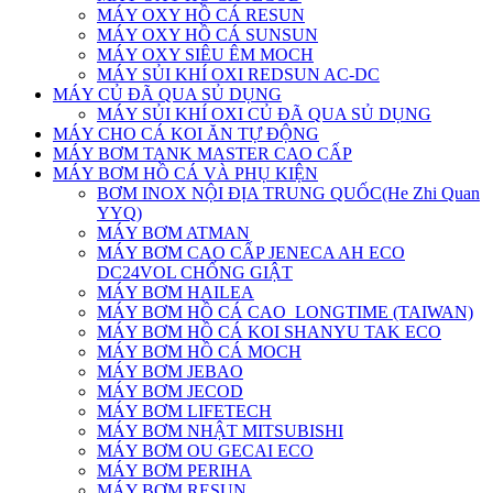
MÁY OXY HỒ CÁ RESUN
MÁY OXY HỒ CÁ SUNSUN
MÁY OXY SIÊU ÊM MOCH
MÁY SỦI KHÍ OXI REDSUN AC-DC
MÁY CỦ ĐÃ QUA SỦ DỤNG
MÁY SỦI KHÍ OXI CỦ ĐÃ QUA SỦ DỤNG
MÁY CHO CÁ KOI ĂN TỰ ĐỘNG
MÁY BƠM TANK MASTER CAO CẤP
MÁY BƠM HỒ CÁ VÀ PHỤ KIỆN
BƠM INOX NỘI ĐỊA TRUNG QUỐC(He Zhi Quan
YYQ)
MÁY BƠM ATMAN
MÁY BƠM CAO CẤP JENECA AH ECO
DC24VOL CHỐNG GIẬT
MÁY BƠM HAILEA
MÁY BƠM HỒ CÁ CAO_LONGTIME (TAIWAN)
MÁY BƠM HỒ CÁ KOI SHANYU TAK ECO
MÁY BƠM HỒ CÁ MOCH
MÁY BƠM JEBAO
MÁY BƠM JECOD
MÁY BƠM LIFETECH
MÁY BƠM NHẬT MITSUBISHI
MÁY BƠM OU GECAI ECO
MÁY BƠM PERIHA
MÁY BƠM RESUN