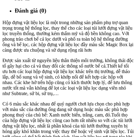
Đánh giá (0)
Hộp đựng vật liệu lọc là một trong những sản phẩm phụ trợ quan
trọng trong hệ thống lọc, thay thế cho các loại túi lưới đựng vật liệu
lọc truyền thống, thường kém thẩm mỹ và độ bền không cao. Với
phong trào chơi bể cá lọc dưới và phô ra toàn bộ hệ thống đường
ống và bể lọc, các hộp đựng vật liệu lọc đầy màu sắc Magic Box lại
càng được ưa chuộng và sử dụng rộng rãi hơn
Được sản xuất từ nguyên liệu thân thiện môi trường, không thải độc
tố gây hại cho cá và thay đổi các thông số nước bể cá.Thiết kế tối
ưu hơn các loại hộp đựng vật liệu lọc khác trên thị trường, dễ tháo
lắp, dễ bổ sung và vệ sinh, có khớp nối để kết hợp các hộp với
nhau. Các khe hở trên hộp cũng có kích thước hợp lý, để lưu thông
nước tốt mà vẫn không để lọt các loại vật liệu lọc dạng viên nhỏ
như Subtrate, sứ bi, sứ trụ,…
Có 6 màu sắc khác nhau để quý người chơi lựa chọn cho phù hợp
với màu sắc của đường ống đang sử dụng hoặc màu sắc phù hợp
phong thuỷ của chủ bể: Xanh nước biển, trắng, cam, đỏ.Tuổi thọ
của hộp đựng vật liệu lọc cũng cao hơn rất nhiều so với các túi lưới
đựng vật liệu lọc, nhất là phần khoá của túi lưới thường xuyên bị
hỏng gây khó khăn trong việc thay thế hoặc vệ sinh vật liệu lọc. Túi
lưới cũng có thể bất thình lình rách, làm vật liệu lọc rơi tung tóe khi