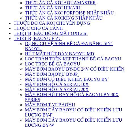
THỨC ĂN CÁ KOI AQUAMASTER
THỨC ĂN CÁ KOI HIKARI
THỨC ĂN CÁ KOI PORPOISE NHẬP KHẨU
THỨC ĂN CÁ KOIKING NHẬP KHẨU
THƯỚC ĐO CÁ KOI CHUYÊN DỤNG
THUỐC CHO CÁ CẢNH
THIẾT BỊ BÁO ĐỘNG MẤT OXI 2in1
THIẾT BỊ BAOYU E ZU
DỤNG CỤ VỆ SINH BỂ CÁ ĐA NĂNG 5IN1
BAOYU
HÚT MẶT HÚT ĐÁY BAOYU MD
LỌC TRÀN TRÊN KẸP THÀNH BỂ CÁ BAOYU
LỌC TREO BỂ CÁ BAOYU
MÁY BƠM BAOYU BY-DC 24V CÓ ĐIỀU KHIỂN
MÁY BƠM BAOYU BY-JP
MÁY BƠM CÓ ĐIỀU KHIỂN BAOYU BY
MÁY BƠM HỒ CÁ SERIAL 10X
MÁY BƠM HỒ CÁ SERIAL 20X
MÁY BƠM HÚT ĐÁY HỒ CÁ BAOYU BY 30X
SERIES
MÁY BƠM TẠT BAOYU
MÁY BƠM ĐẨY BAOYU CÓ ĐIỀU KHIỂN LƯU
LƯỢNG BY-F
MÁY BƠM ĐẨY BAOYU CÓ ĐIỀU KHIỂN LƯU
LƯỢNG BY-W