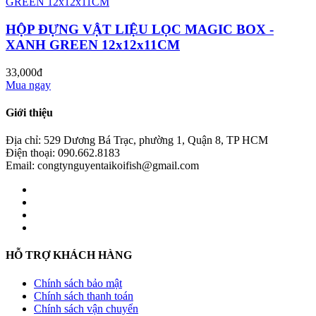
HỘP ĐỰNG VẬT LIỆU LỌC MAGIC BOX -
XANH GREEN 12x12x11CM
33,000đ
Mua ngay
Giới thiệu
Địa chỉ: 529 Dương Bá Trạc, phường 1, Quận 8, TP HCM
Điện thoại: 090.662.8183
Email: congtynguyentaikoifish@gmail.com
HỖ TRỢ KHÁCH HÀNG
Chính sách bảo mật
Chính sách thanh toán
Chính sách vận chuyển