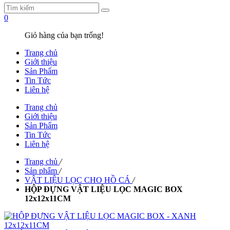
0
Giỏ hàng của bạn trống!
Trang chủ
Giới thiệu
Sản Phẩm
Tin Tức
Liên hệ
Trang chủ
Giới thiệu
Sản Phẩm
Tin Tức
Liên hệ
Trang chủ
/
Sản phẩm
/
VẬT LIỆU LỌC CHO HỒ CÁ
/
HỘP ĐỰNG VẬT LIỆU LỌC MAGIC BOX
12x12x11CM