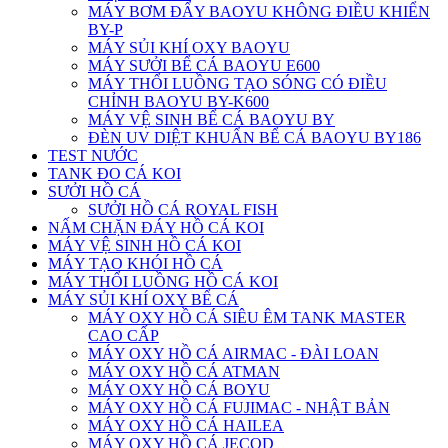
MÁY BƠM ĐẨY BAOYU KHÔNG ĐIỀU KHIỂN
BY-P
MÁY SỦI KHÍ OXY BAOYU
MÁY SƯỞI BỂ CÁ BAOYU E600
MÁY THỔI LUỒNG TẠO SÓNG CÓ ĐIỀU
CHỈNH BAOYU BY-K600
MÁY VỆ SINH BỂ CÁ BAOYU BY
ĐÈN UV DIỆT KHUẨN BỂ CÁ BAOYU BY186
TEST NƯỚC
TANK ĐO CÁ KOI
SƯỞI HỒ CÁ
SƯỞI HỒ CÁ ROYAL FISH
NẤM CHẶN ĐÁY HỒ CÁ KOI
MÁY VỆ SINH HỒ CÁ KOI
MÁY TẠO KHÓI HỒ CÁ
MÁY THỔI LUỒNG HỒ CÁ KOI
MÁY SỦI KHÍ OXY BỂ CÁ
MÁY OXY HỒ CÁ SIÊU ÊM TANK MASTER
CAO CẤP
MÁY OXY HỒ CÁ AIRMAC - ĐÀI LOAN
MÁY OXY HỒ CÁ ATMAN
MÁY OXY HỒ CÁ BOYU
MÁY OXY HỒ CÁ FUJIMAC - NHẬT BẢN
MÁY OXY HỒ CÁ HAILEA
MÁY OXY HỒ CÁ JECOD