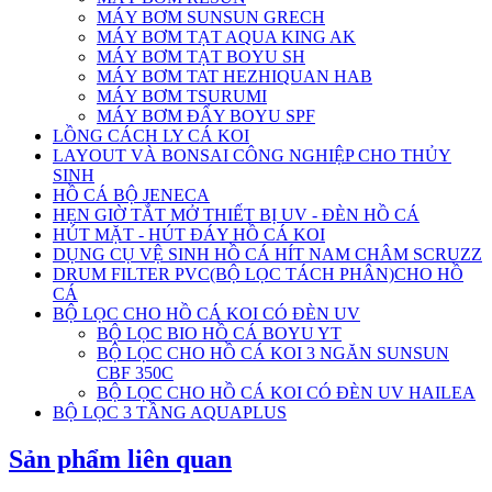
MÁY BƠM SUNSUN GRECH
MÁY BƠM TẠT AQUA KING AK
MÁY BƠM TẠT BOYU SH
MÁY BƠM TAT HEZHIQUAN HAB
MÁY BƠM TSURUMI
MÁY BƠM ĐẨY BOYU SPF
LỒNG CÁCH LY CÁ KOI
LAYOUT VÀ BONSAI CÔNG NGHIỆP CHO THỦY
SINH
HỒ CÁ BỘ JENECA
HẸN GIỜ TẮT MỞ THIẾT BỊ UV - ĐÈN HỒ CÁ
HÚT MẶT - HÚT ĐÁY HỒ CÁ KOI
DỤNG CỤ VỆ SINH HỒ CÁ HÍT NAM CHÂM SCRUZZ
DRUM FILTER PVC(BỘ LỌC TÁCH PHÂN)CHO HỒ
CÁ
BỘ LỌC CHO HỒ CÁ KOI CÓ ĐÈN UV
BỘ LỌC BIO HỒ CÁ BOYU YT
BỘ LỌC CHO HỒ CÁ KOI 3 NGĂN SUNSUN
CBF 350C
BỘ LỌC CHO HỒ CÁ KOI CÓ ĐÈN UV HAILEA
BỘ LỌC 3 TẦNG AQUAPLUS
Sản phẩm liên quan