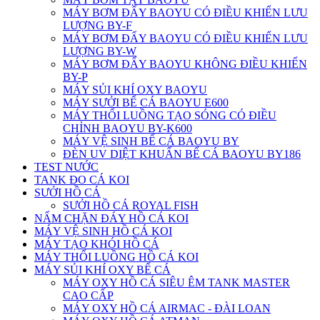
MÁY BƠM ĐẨY BAOYU CÓ ĐIỀU KHIỂN LƯU
LƯỢNG BY-F
MÁY BƠM ĐẨY BAOYU CÓ ĐIỀU KHIỂN LƯU
LƯỢNG BY-W
MÁY BƠM ĐẨY BAOYU KHÔNG ĐIỀU KHIỂN
BY-P
MÁY SỦI KHÍ OXY BAOYU
MÁY SƯỞI BỂ CÁ BAOYU E600
MÁY THỔI LUỒNG TẠO SÓNG CÓ ĐIỀU
CHỈNH BAOYU BY-K600
MÁY VỆ SINH BỂ CÁ BAOYU BY
ĐÈN UV DIỆT KHUẨN BỂ CÁ BAOYU BY186
TEST NƯỚC
TANK ĐO CÁ KOI
SƯỞI HỒ CÁ
SƯỞI HỒ CÁ ROYAL FISH
NẤM CHẶN ĐÁY HỒ CÁ KOI
MÁY VỆ SINH HỒ CÁ KOI
MÁY TẠO KHÓI HỒ CÁ
MÁY THỔI LUỒNG HỒ CÁ KOI
MÁY SỦI KHÍ OXY BỂ CÁ
MÁY OXY HỒ CÁ SIÊU ÊM TANK MASTER
CAO CẤP
MÁY OXY HỒ CÁ AIRMAC - ĐÀI LOAN