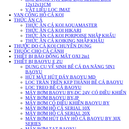
12x12x11CM
VẬT LIỆU LỌC JMAT
VAN CỔNG HÔ CÁ KOI
THỨC ĂN CÁ
THỨC ĂN CÁ KOI AQUAMASTER
THỨC ĂN CÁ KOI HIKARI
THỨC ĂN CÁ KOI PORPOISE NHẬP KHẨU
THỨC ĂN CÁ KOIKING NHẬP KHẨU
THƯỚC ĐO CÁ KOI CHUYÊN DỤNG
THUỐC CHO CÁ CẢNH
THIẾT BỊ BÁO ĐỘNG MẤT OXI 2in1
THIẾT BỊ BAOYU E ZU
DỤNG CỤ VỆ SINH BỂ CÁ ĐA NĂNG 5IN1
BAOYU
HÚT MẶT HÚT ĐÁY BAOYU MD
LỌC TRÀN TRÊN KẸP THÀNH BỂ CÁ BAOYU
LỌC TREO BỂ CÁ BAOYU
MÁY BƠM BAOYU BY-DC 24V CÓ ĐIỀU KHIỂN
MÁY BƠM BAOYU BY-JP
MÁY BƠM CÓ ĐIỀU KHIỂN BAOYU BY
MÁY BƠM HỒ CÁ SERIAL 10X
MÁY BƠM HỒ CÁ SERIAL 20X
MÁY BƠM HÚT ĐÁY HỒ CÁ BAOYU BY 30X
SERIES
MÁY BƠM TẠT BAOYU