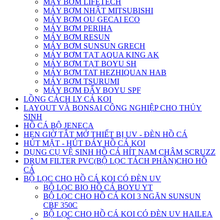
MÁY BƠM LIFETECH
MÁY BƠM NHẬT MITSUBISHI
MÁY BƠM OU GECAI ECO
MÁY BƠM PERIHA
MÁY BƠM RESUN
MÁY BƠM SUNSUN GRECH
MÁY BƠM TẠT AQUA KING AK
MÁY BƠM TẠT BOYU SH
MÁY BƠM TAT HEZHIQUAN HAB
MÁY BƠM TSURUMI
MÁY BƠM ĐẨY BOYU SPF
LỒNG CÁCH LY CÁ KOI
LAYOUT VÀ BONSAI CÔNG NGHIỆP CHO THỦY
SINH
HỒ CÁ BỘ JENECA
HẸN GIỜ TẮT MỞ THIẾT BỊ UV - ĐÈN HỒ CÁ
HÚT MẶT - HÚT ĐÁY HỒ CÁ KOI
DỤNG CỤ VỆ SINH HỒ CÁ HÍT NAM CHÂM SCRUZZ
DRUM FILTER PVC(BỘ LỌC TÁCH PHÂN)CHO HỒ
CÁ
BỘ LỌC CHO HỒ CÁ KOI CÓ ĐÈN UV
BỘ LỌC BIO HỒ CÁ BOYU YT
BỘ LỌC CHO HỒ CÁ KOI 3 NGĂN SUNSUN
CBF 350C
BỘ LỌC CHO HỒ CÁ KOI CÓ ĐÈN UV HAILEA