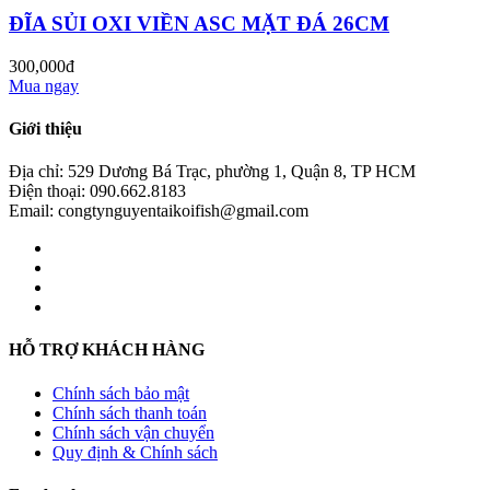
ĐĨA SỦI OXI VIỀN ASC MẶT ĐÁ 26CM
300,000đ
Mua ngay
Giới thiệu
Địa chỉ: 529 Dương Bá Trạc, phường 1, Quận 8, TP HCM
Điện thoại: 090.662.8183
Email: congtynguyentaikoifish@gmail.com
HỖ TRỢ KHÁCH HÀNG
Chính sách bảo mật
Chính sách thanh toán
Chính sách vận chuyển
Quy định & Chính sách