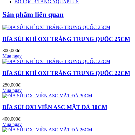
BỘ LỌC 3 TẦNG AQUAPLUS
Sản phẩm liên quan
ĐĨA SỦI KHÍ OXI TRẮNG TRUNG QUỐC 25CM
300,000đ
Mua ngay
ĐĨA SỦI KHÍ OXI TRẮNG TRUNG QUỐC 22CM
250,000đ
Mua ngay
ĐĨA SỦI OXI VIỀN ASC MẶT ĐÁ 30CM
400,000đ
Mua ngay