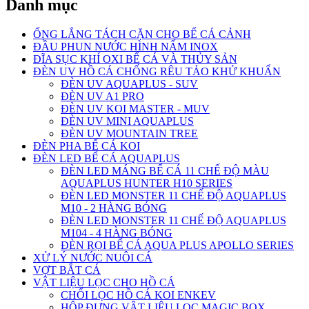
Danh mục
ỐNG LẮNG TÁCH CẶN CHO BỂ CÁ CẢNH
ĐẦU PHUN NƯỚC HÌNH NẤM INOX
ĐĨA SỤC KHÍ OXI BỂ CÁ VÀ THỦY SẢN
ĐÈN UV HỒ CÁ CHỐNG RÊU TẢO KHỬ KHUẨN
ĐÈN UV AQUAPLUS - SUV
ĐÈN UV A1 PRO
ĐÈN UV KOI MASTER - MUV
ĐÈN UV MINI AQUAPLUS
ĐÈN UV MOUNTAIN TREE
ĐÈN PHA BỂ CÁ KOI
ĐÈN LED BỂ CÁ AQUAPLUS
ĐÈN LED MÁNG BỂ CÁ 11 CHẾ ĐỘ MÀU
AQUAPLUS HUNTER H10 SERIES
ĐÈN LED MONSTER 11 CHẾ ĐỘ AQUAPLUS
M10 - 2 HÀNG BÓNG
ĐÈN LED MONSTER 11 CHẾ ĐỘ AQUAPLUS
M104 - 4 HÀNG BÓNG
ĐÈN RỌI BỂ CÁ AQUA PLUS APOLLO SERIES
XỬ LÝ NƯỚC NUÔI CÁ
VỢT BẮT CÁ
VẬT LIỆU LỌC CHO HỒ CÁ
CHỔI LỌC HỒ CÁ KOI ENKEV
HỘP ĐỰNG VẬT LIỆU LỌC MAGIC BOX