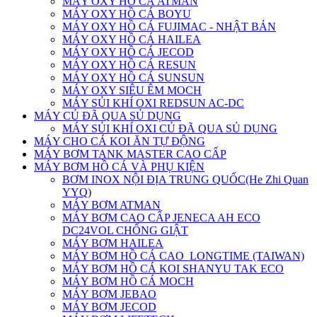
MÁY OXY HỒ CÁ ATMAN
MÁY OXY HỒ CÁ BOYU
MÁY OXY HỒ CÁ FUJIMAC - NHẬT BẢN
MÁY OXY HỒ CÁ HAILEA
MÁY OXY HỒ CÁ JECOD
MÁY OXY HỒ CÁ RESUN
MÁY OXY HỒ CÁ SUNSUN
MÁY OXY SIÊU ÊM MOCH
MÁY SỦI KHÍ OXI REDSUN AC-DC
MÁY CỦ ĐÃ QUA SỦ DỤNG
MÁY SỦI KHÍ OXI CỦ ĐÃ QUA SỦ DỤNG
MÁY CHO CÁ KOI ĂN TỰ ĐỘNG
MÁY BƠM TANK MASTER CAO CẤP
MÁY BƠM HỒ CÁ VÀ PHỤ KIỆN
BƠM INOX NỘI ĐỊA TRUNG QUỐC(He Zhi Quan
YYQ)
MÁY BƠM ATMAN
MÁY BƠM CAO CẤP JENECA AH ECO
DC24VOL CHỐNG GIẬT
MÁY BƠM HAILEA
MÁY BƠM HỒ CÁ CAO_LONGTIME (TAIWAN)
MÁY BƠM HỒ CÁ KOI SHANYU TAK ECO
MÁY BƠM HỒ CÁ MOCH
MÁY BƠM JEBAO
MÁY BƠM JECOD