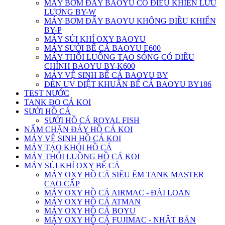
MÁY BƠM ĐẨY BAOYU CÓ ĐIỀU KHIỂN LƯU
LƯỢNG BY-W
MÁY BƠM ĐẨY BAOYU KHÔNG ĐIỀU KHIỂN
BY-P
MÁY SỦI KHÍ OXY BAOYU
MÁY SƯỞI BỂ CÁ BAOYU E600
MÁY THỔI LUỒNG TẠO SÓNG CÓ ĐIỀU
CHỈNH BAOYU BY-K600
MÁY VỆ SINH BỂ CÁ BAOYU BY
ĐÈN UV DIỆT KHUẨN BỂ CÁ BAOYU BY186
TEST NƯỚC
TANK ĐO CÁ KOI
SƯỞI HỒ CÁ
SƯỞI HỒ CÁ ROYAL FISH
NẤM CHẶN ĐÁY HỒ CÁ KOI
MÁY VỆ SINH HỒ CÁ KOI
MÁY TẠO KHÓI HỒ CÁ
MÁY THỔI LUỒNG HỒ CÁ KOI
MÁY SỦI KHÍ OXY BỂ CÁ
MÁY OXY HỒ CÁ SIÊU ÊM TANK MASTER
CAO CẤP
MÁY OXY HỒ CÁ AIRMAC - ĐÀI LOAN
MÁY OXY HỒ CÁ ATMAN
MÁY OXY HỒ CÁ BOYU
MÁY OXY HỒ CÁ FUJIMAC - NHẬT BẢN