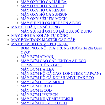
MÁY OXY HỒ CÁ HAILEA
MÁY OXY HỒ CÁ JECOD
MÁY OXY HỒ CÁ RESUN
MÁY OXY HỒ CÁ SUNSUN
MÁY OXY SIÊU ÊM MOCH
MÁY SỦI KHÍ OXI REDSUN AC-DC
MÁY CỦ ĐÃ QUA SỦ DỤNG
MÁY SỦI KHÍ OXI CỦ ĐÃ QUA SỦ DỤNG
MÁY CHO CÁ KOI ĂN TỰ ĐỘNG
MÁY BƠM TANK MASTER CAO CẤP
MÁY BƠM HỒ CÁ VÀ PHỤ KIỆN
BƠM INOX NỘI ĐỊA TRUNG QUỐC(He Zhi Quan
YYQ)
MÁY BƠM ATMAN
MÁY BƠM CAO CẤP JENECA AH ECO
DC24VOL CHỐNG GIẬT
MÁY BƠM HAILEA
MÁY BƠM HỒ CÁ CAO_LONGTIME (TAIWAN)
MÁY BƠM HỒ CÁ KOI SHANYU TAK ECO
MÁY BƠM HỒ CÁ MOCH
MÁY BƠM JEBAO
MÁY BƠM JECOD
MÁY BƠM LIFETECH
MÁY BƠM NHẬT MITSUBISHI
MÁY BƠM OU GECAI ECO