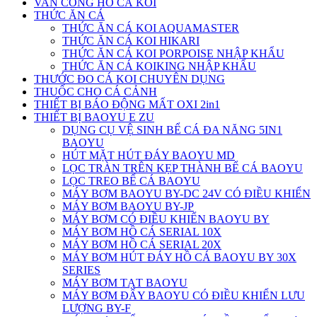
VAN CỔNG HÔ CÁ KOI
THỨC ĂN CÁ
THỨC ĂN CÁ KOI AQUAMASTER
THỨC ĂN CÁ KOI HIKARI
THỨC ĂN CÁ KOI PORPOISE NHẬP KHẨU
THỨC ĂN CÁ KOIKING NHẬP KHẨU
THƯỚC ĐO CÁ KOI CHUYÊN DỤNG
THUỐC CHO CÁ CẢNH
THIẾT BỊ BÁO ĐỘNG MẤT OXI 2in1
THIẾT BỊ BAOYU E ZU
DỤNG CỤ VỆ SINH BỂ CÁ ĐA NĂNG 5IN1
BAOYU
HÚT MẶT HÚT ĐÁY BAOYU MD
LỌC TRÀN TRÊN KẸP THÀNH BỂ CÁ BAOYU
LỌC TREO BỂ CÁ BAOYU
MÁY BƠM BAOYU BY-DC 24V CÓ ĐIỀU KHIỂN
MÁY BƠM BAOYU BY-JP
MÁY BƠM CÓ ĐIỀU KHIỂN BAOYU BY
MÁY BƠM HỒ CÁ SERIAL 10X
MÁY BƠM HỒ CÁ SERIAL 20X
MÁY BƠM HÚT ĐÁY HỒ CÁ BAOYU BY 30X
SERIES
MÁY BƠM TẠT BAOYU
MÁY BƠM ĐẨY BAOYU CÓ ĐIỀU KHIỂN LƯU
LƯỢNG BY-F