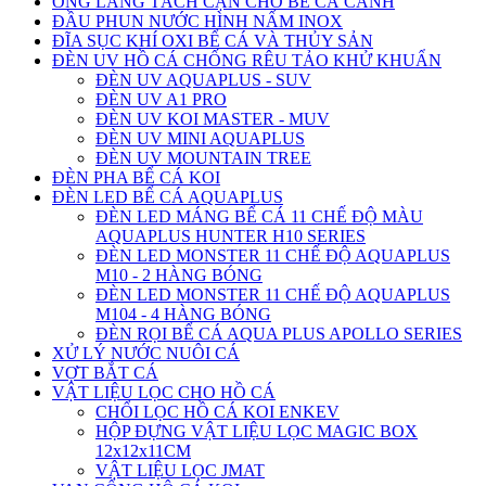
ỐNG LẮNG TÁCH CẶN CHO BỂ CÁ CẢNH
ĐẦU PHUN NƯỚC HÌNH NẤM INOX
ĐĨA SỤC KHÍ OXI BỂ CÁ VÀ THỦY SẢN
ĐÈN UV HỒ CÁ CHỐNG RÊU TẢO KHỬ KHUẨN
ĐÈN UV AQUAPLUS - SUV
ĐÈN UV A1 PRO
ĐÈN UV KOI MASTER - MUV
ĐÈN UV MINI AQUAPLUS
ĐÈN UV MOUNTAIN TREE
ĐÈN PHA BỂ CÁ KOI
ĐÈN LED BỂ CÁ AQUAPLUS
ĐÈN LED MÁNG BỂ CÁ 11 CHẾ ĐỘ MÀU
AQUAPLUS HUNTER H10 SERIES
ĐÈN LED MONSTER 11 CHẾ ĐỘ AQUAPLUS
M10 - 2 HÀNG BÓNG
ĐÈN LED MONSTER 11 CHẾ ĐỘ AQUAPLUS
M104 - 4 HÀNG BÓNG
ĐÈN RỌI BỂ CÁ AQUA PLUS APOLLO SERIES
XỬ LÝ NƯỚC NUÔI CÁ
VỢT BẮT CÁ
VẬT LIỆU LỌC CHO HỒ CÁ
CHỔI LỌC HỒ CÁ KOI ENKEV
HỘP ĐỰNG VẬT LIỆU LỌC MAGIC BOX
12x12x11CM
VẬT LIỆU LỌC JMAT