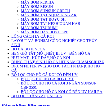
MÁY BƠM PERIHA
MÁY BƠM RESUN
MÁY BƠM SUNSUN GRECH
MÁY BƠM TẠT AQUA KING AK
MÁY BƠM TẠT BOYU SH
MÁY BƠM TAT HEZHIQUAN HAB
MÁY BƠM TSURUMI
MÁY BƠM ĐẨY BOYU SPF
LỒNG CÁCH LY CÁ KOI
LAYOUT VÀ BONSAI CÔNG NGHIỆP CHO THỦY
SINH
HỒ CÁ BỘ JENECA
HẸN GIỜ TẮT MỞ THIẾT BỊ UV - ĐÈN HỒ CÁ
HÚT MẶT - HÚT ĐÁY HỒ CÁ KOI
DỤNG CỤ VỆ SINH HỒ CÁ HÍT NAM CHÂM SCRUZZ
DRUM FILTER PVC(BỘ LỌC TÁCH PHÂN)CHO HỒ
CÁ
BỘ LỌC CHO HỒ CÁ KOI CÓ ĐÈN UV
BỘ LỌC BIO HỒ CÁ BOYU YT
BỘ LỌC CHO HỒ CÁ KOI 3 NGĂN SUNSUN
CBF 350C
BỘ LỌC CHO HỒ CÁ KOI CÓ ĐÈN UV HAILEA
BỘ LỌC 3 TẦNG AQUAPLUS
Sản phẩm liên quan