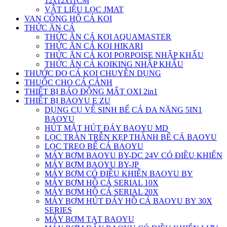
12x12x11CM
VẬT LIỆU LỌC JMAT
VAN CỔNG HÔ CÁ KOI
THỨC ĂN CÁ
THỨC ĂN CÁ KOI AQUAMASTER
THỨC ĂN CÁ KOI HIKARI
THỨC ĂN CÁ KOI PORPOISE NHẬP KHẨU
THỨC ĂN CÁ KOIKING NHẬP KHẨU
THƯỚC ĐO CÁ KOI CHUYÊN DỤNG
THUỐC CHO CÁ CẢNH
THIẾT BỊ BÁO ĐỘNG MẤT OXI 2in1
THIẾT BỊ BAOYU E ZU
DỤNG CỤ VỆ SINH BỂ CÁ ĐA NĂNG 5IN1
BAOYU
HÚT MẶT HÚT ĐÁY BAOYU MD
LỌC TRÀN TRÊN KẸP THÀNH BỂ CÁ BAOYU
LỌC TREO BỂ CÁ BAOYU
MÁY BƠM BAOYU BY-DC 24V CÓ ĐIỀU KHIỂN
MÁY BƠM BAOYU BY-JP
MÁY BƠM CÓ ĐIỀU KHIỂN BAOYU BY
MÁY BƠM HỒ CÁ SERIAL 10X
MÁY BƠM HỒ CÁ SERIAL 20X
MÁY BƠM HÚT ĐÁY HỒ CÁ BAOYU BY 30X
SERIES
MÁY BƠM TẠT BAOYU