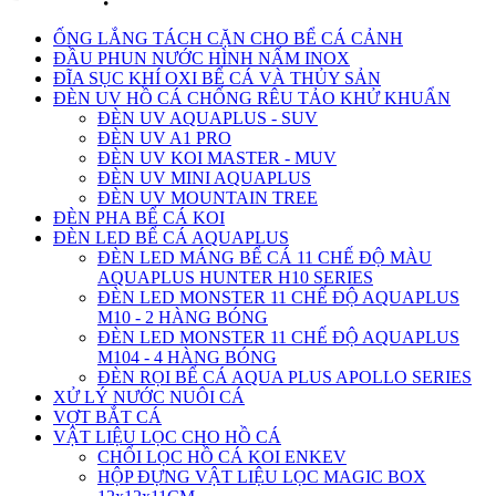
ỐNG LẮNG TÁCH CẶN CHO BỂ CÁ CẢNH
ĐẦU PHUN NƯỚC HÌNH NẤM INOX
ĐĨA SỤC KHÍ OXI BỂ CÁ VÀ THỦY SẢN
ĐÈN UV HỒ CÁ CHỐNG RÊU TẢO KHỬ KHUẨN
ĐÈN UV AQUAPLUS - SUV
ĐÈN UV A1 PRO
ĐÈN UV KOI MASTER - MUV
ĐÈN UV MINI AQUAPLUS
ĐÈN UV MOUNTAIN TREE
ĐÈN PHA BỂ CÁ KOI
ĐÈN LED BỂ CÁ AQUAPLUS
ĐÈN LED MÁNG BỂ CÁ 11 CHẾ ĐỘ MÀU
AQUAPLUS HUNTER H10 SERIES
ĐÈN LED MONSTER 11 CHẾ ĐỘ AQUAPLUS
M10 - 2 HÀNG BÓNG
ĐÈN LED MONSTER 11 CHẾ ĐỘ AQUAPLUS
M104 - 4 HÀNG BÓNG
ĐÈN RỌI BỂ CÁ AQUA PLUS APOLLO SERIES
XỬ LÝ NƯỚC NUÔI CÁ
VỢT BẮT CÁ
VẬT LIỆU LỌC CHO HỒ CÁ
CHỔI LỌC HỒ CÁ KOI ENKEV
HỘP ĐỰNG VẬT LIỆU LỌC MAGIC BOX