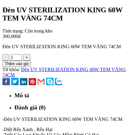
Đèn UV STERILIZATION KING 60W
TEM VÀNG 74CM
Tình trạng:
Còn trong kho
300,000đ
Đèn UV STERILIZATION KING 60W TEM VÀNG 74CM
-
+
Thêm vào giỏ
Từ khóa:
Đèn UV STERILIZATION KING 60W TEM VÀNG
74CM
Mô tả
Đánh giá (0)
-Đèn UV STERILIZATION KING 60W TEM VÀNG 74CM
-Diệt Rêu Xanh , Rêu Hại
-Triệt Các Loại Khuẩn Và Các Mầm Bệnh Có Hại