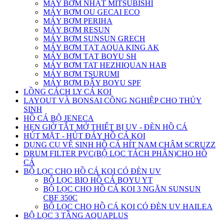
MÁY BƠM NHẬT MITSUBISHI
MÁY BƠM OU GECAI ECO
MÁY BƠM PERIHA
MÁY BƠM RESUN
MÁY BƠM SUNSUN GRECH
MÁY BƠM TẠT AQUA KING AK
MÁY BƠM TẠT BOYU SH
MÁY BƠM TAT HEZHIQUAN HAB
MÁY BƠM TSURUMI
MÁY BƠM ĐẨY BOYU SPF
LỒNG CÁCH LY CÁ KOI
LAYOUT VÀ BONSAI CÔNG NGHIỆP CHO THỦY
SINH
HỒ CÁ BỘ JENECA
HẸN GIỜ TẮT MỞ THIẾT BỊ UV - ĐÈN HỒ CÁ
HÚT MẶT - HÚT ĐÁY HỒ CÁ KOI
DỤNG CỤ VỆ SINH HỒ CÁ HÍT NAM CHÂM SCRUZZ
DRUM FILTER PVC(BỘ LỌC TÁCH PHÂN)CHO HỒ
CÁ
BỘ LỌC CHO HỒ CÁ KOI CÓ ĐÈN UV
BỘ LỌC BIO HỒ CÁ BOYU YT
BỘ LỌC CHO HỒ CÁ KOI 3 NGĂN SUNSUN
CBF 350C
BỘ LỌC CHO HỒ CÁ KOI CÓ ĐÈN UV HAILEA
BỘ LỌC 3 TẦNG AQUAPLUS