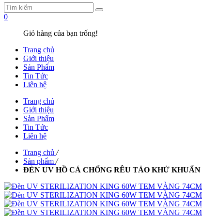
0
Giỏ hàng của bạn trống!
Trang chủ
Giới thiệu
Sản Phẩm
Tin Tức
Liên hệ
Trang chủ
Giới thiệu
Sản Phẩm
Tin Tức
Liên hệ
Trang chủ
/
Sản phẩm
/
ĐÈN UV HỒ CÁ CHỐNG RÊU TẢO KHỬ KHUẨN