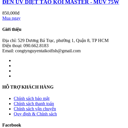
ĐÈN UV DIỆT TẢO KOI MASTER - MUV 75W
850,000đ
Mua ngay
Giới thiệu
Địa chỉ: 529 Dương Bá Trạc, phường 1, Quận 8, TP HCM
Điện thoại: 090.662.8183
Email: congtynguyentaikoifish@gmail.com
HỖ TRỢ KHÁCH HÀNG
Chính sách bảo mật
Chính sách thanh toán
Chính sách vận chuyển
Quy định & Chính sách
Facebook