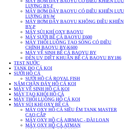
MÁY BƠM ĐẨY BAOYU CÓ ĐIỀU KHIỂN LƯU
LƯỢNG BY-F
MÁY BƠM ĐẨY BAOYU CÓ ĐIỀU KHIỂN LƯU
LƯỢNG BY-W
MÁY BƠM ĐẨY BAOYU KHÔNG ĐIỀU KHIỂN
BY-P
MÁY SỦI KHÍ OXY BAOYU
MÁY SƯỞI BỂ CÁ BAOYU E600
MÁY THỔI LUỒNG TẠO SÓNG CÓ ĐIỀU
CHỈNH BAOYU BY-K600
MÁY VỆ SINH BỂ CÁ BAOYU BY
ĐÈN UV DIỆT KHUẨN BỂ CÁ BAOYU BY186
TEST NƯỚC
TANK ĐO CÁ KOI
SƯỞI HỒ CÁ
SƯỞI HỒ CÁ ROYAL FISH
NẤM CHẶN ĐÁY HỒ CÁ KOI
MÁY VỆ SINH HỒ CÁ KOI
MÁY TẠO KHÓI HỒ CÁ
MÁY THỔI LUỒNG HỒ CÁ KOI
MÁY SỦI KHÍ OXY BỂ CÁ
MÁY OXY HỒ CÁ SIÊU ÊM TANK MASTER
CAO CẤP
MÁY OXY HỒ CÁ AIRMAC - ĐÀI LOAN
MÁY OXY HỒ CÁ ATMAN