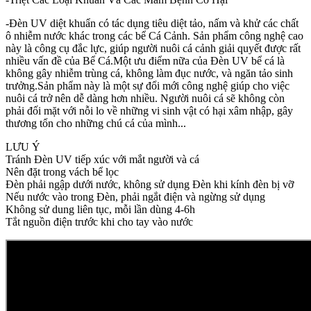
-Đèn UV diệt khuẩn có tác dụng tiêu diệt tảo, nấm và khử các chất
ô nhiễm nước khác trong các bể Cá Cảnh. Sản phẩm công nghệ cao
này là công cụ đắc lực, giúp người nuôi cá cảnh giải quyết được rất
nhiều vấn đề của Bể Cá.Một ưu điểm nữa của Đèn UV bể cá là
không gây nhiễm trùng cá, không làm đục nước, và ngăn tảo sinh
trưởng.Sản phẩm này là một sự đổi mới công nghệ giúp cho việc
nuôi cá trở nên dễ dàng hơn nhiều. Người nuôi cá sẽ không còn
phải đối mặt với nỗi lo về những vi sinh vật có hại xâm nhập, gây
thương tổn cho những chú cá của mình...
LƯU Ý
Tránh Đèn UV tiếp xúc với mắt người và cá
Nên đặt trong vách bể lọc
Đèn phải ngập dưới nước, không sử dụng Đèn khi kính đèn bị vỡ
Nếu nước vào trong Đèn, phải ngắt điện và ngừng sử dụng
Không sử dung liên tục, mỗi lần dùng 4-6h
Tắt nguồn điện trước khi cho tay vào nước