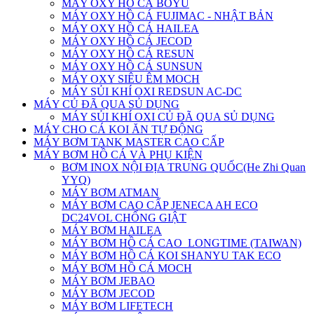
MÁY OXY HỒ CÁ BOYU
MÁY OXY HỒ CÁ FUJIMAC - NHẬT BẢN
MÁY OXY HỒ CÁ HAILEA
MÁY OXY HỒ CÁ JECOD
MÁY OXY HỒ CÁ RESUN
MÁY OXY HỒ CÁ SUNSUN
MÁY OXY SIÊU ÊM MOCH
MÁY SỦI KHÍ OXI REDSUN AC-DC
MÁY CỦ ĐÃ QUA SỦ DỤNG
MÁY SỦI KHÍ OXI CỦ ĐÃ QUA SỦ DỤNG
MÁY CHO CÁ KOI ĂN TỰ ĐỘNG
MÁY BƠM TANK MASTER CAO CẤP
MÁY BƠM HỒ CÁ VÀ PHỤ KIỆN
BƠM INOX NỘI ĐỊA TRUNG QUỐC(He Zhi Quan
YYQ)
MÁY BƠM ATMAN
MÁY BƠM CAO CẤP JENECA AH ECO
DC24VOL CHỐNG GIẬT
MÁY BƠM HAILEA
MÁY BƠM HỒ CÁ CAO_LONGTIME (TAIWAN)
MÁY BƠM HỒ CÁ KOI SHANYU TAK ECO
MÁY BƠM HỒ CÁ MOCH
MÁY BƠM JEBAO
MÁY BƠM JECOD
MÁY BƠM LIFETECH