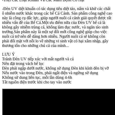
-Đèn UV diệt khuẩn có tác dụng tiêu diệt tảo, nấm và khử các chất
ô nhiễm nước khác trong các bể Cá Cảnh. Sản phẩm công nghệ cao
này là công cụ đắc lực, giúp người nuôi cá cảnh giải quyết được rất
nhiều vấn đề của Bể Cá.Một ưu điểm nữa của Đèn UV bể cá là
không gây nhiễm trùng cá, không làm đục nước, và ngăn tảo sinh
trưởng.Sản phẩm này là một sự đổi mới công nghệ giúp cho việc
nuôi cá trở nên dễ dàng hơn nhiều. Người nuôi cá sẽ không còn
phải đối mặt với nỗi lo về những vi sinh vật có hại xâm nhập, gây
thương tổn cho những chú cá của mình...
LƯU Ý
Tránh Đèn UV tiếp xúc với mắt người và cá
Nên đặt trong vách bể lọc
Đèn phải ngập dưới nước, không sử dụng Đèn khi kính đèn bị vỡ
Nếu nước vào trong Đèn, phải ngắt điện và ngừng sử dụng
Không sử dung liên tục, mỗi lần dùng 4-6h
Tắt nguồn điện trước khi cho tay vào nước