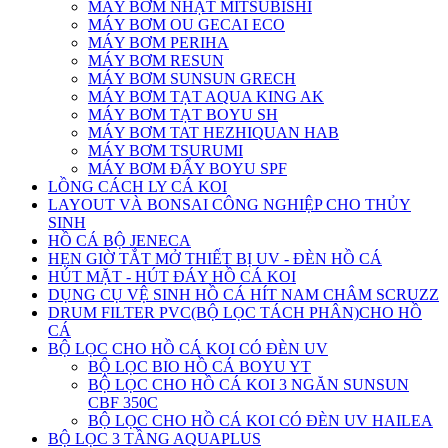
MÁY BƠM NHẬT MITSUBISHI
MÁY BƠM OU GECAI ECO
MÁY BƠM PERIHA
MÁY BƠM RESUN
MÁY BƠM SUNSUN GRECH
MÁY BƠM TẠT AQUA KING AK
MÁY BƠM TẠT BOYU SH
MÁY BƠM TAT HEZHIQUAN HAB
MÁY BƠM TSURUMI
MÁY BƠM ĐẨY BOYU SPF
LỒNG CÁCH LY CÁ KOI
LAYOUT VÀ BONSAI CÔNG NGHIỆP CHO THỦY
SINH
HỒ CÁ BỘ JENECA
HẸN GIỜ TẮT MỞ THIẾT BỊ UV - ĐÈN HỒ CÁ
HÚT MẶT - HÚT ĐÁY HỒ CÁ KOI
DỤNG CỤ VỆ SINH HỒ CÁ HÍT NAM CHÂM SCRUZZ
DRUM FILTER PVC(BỘ LỌC TÁCH PHÂN)CHO HỒ
CÁ
BỘ LỌC CHO HỒ CÁ KOI CÓ ĐÈN UV
BỘ LỌC BIO HỒ CÁ BOYU YT
BỘ LỌC CHO HỒ CÁ KOI 3 NGĂN SUNSUN
CBF 350C
BỘ LỌC CHO HỒ CÁ KOI CÓ ĐÈN UV HAILEA
BỘ LỌC 3 TẦNG AQUAPLUS