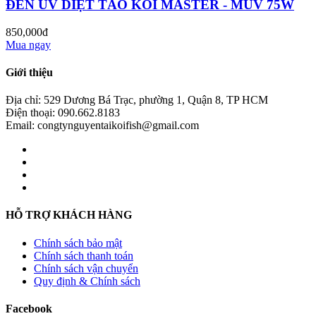
ĐÈN UV DIỆT TẢO KOI MASTER - MUV 75W
850,000đ
Mua ngay
Giới thiệu
Địa chỉ: 529 Dương Bá Trạc, phường 1, Quận 8, TP HCM
Điện thoại: 090.662.8183
Email: congtynguyentaikoifish@gmail.com
HỖ TRỢ KHÁCH HÀNG
Chính sách bảo mật
Chính sách thanh toán
Chính sách vận chuyển
Quy định & Chính sách
Facebook