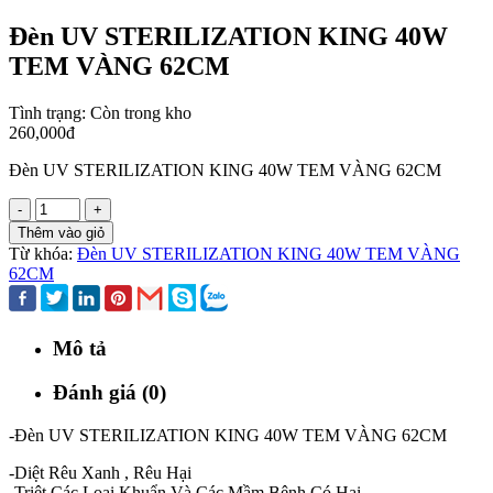
Đèn UV STERILIZATION KING 40W
TEM VÀNG 62CM
Tình trạng:
Còn trong kho
260,000đ
Đèn UV STERILIZATION KING 40W TEM VÀNG 62CM
-
+
Thêm vào giỏ
Từ khóa:
Đèn UV STERILIZATION KING 40W TEM VÀNG
62CM
Mô tả
Đánh giá (0)
-Đèn UV STERILIZATION KING 40W TEM VÀNG 62CM
-Diệt Rêu Xanh , Rêu Hại
-Triệt Các Loại Khuẩn Và Các Mầm Bệnh Có Hại