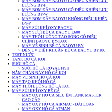
MÁY BƠM ĐẨY BAOYU CÓ ĐIỀU KHIỂN LƯU
LƯỢNG BY-F
MÁY BƠM ĐẨY BAOYU CÓ ĐIỀU KHIỂN LƯU
LƯỢNG BY-W
MÁY BƠM ĐẨY BAOYU KHÔNG ĐIỀU KHIỂN
BY-P
MÁY SỦI KHÍ OXY BAOYU
MÁY SƯỞI BỂ CÁ BAOYU E600
MÁY THỔI LUỒNG TẠO SÓNG CÓ ĐIỀU
CHỈNH BAOYU BY-K600
MÁY VỆ SINH BỂ CÁ BAOYU BY
ĐÈN UV DIỆT KHUẨN BỂ CÁ BAOYU BY186
TEST NƯỚC
TANK ĐO CÁ KOI
SƯỞI HỒ CÁ
SƯỞI HỒ CÁ ROYAL FISH
NẤM CHẶN ĐÁY HỒ CÁ KOI
MÁY VỆ SINH HỒ CÁ KOI
MÁY TẠO KHÓI HỒ CÁ
MÁY THỔI LUỒNG HỒ CÁ KOI
MÁY SỦI KHÍ OXY BỂ CÁ
MÁY OXY HỒ CÁ SIÊU ÊM TANK MASTER
CAO CẤP
MÁY OXY HỒ CÁ AIRMAC - ĐÀI LOAN
MÁY OXY HỒ CÁ ATMAN