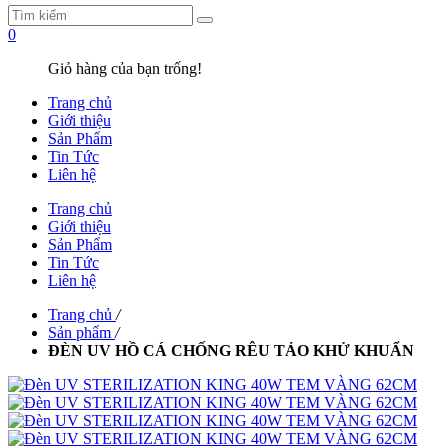
0
Giỏ hàng của bạn trống!
Trang chủ
Giới thiệu
Sản Phẩm
Tin Tức
Liên hệ
Trang chủ
Giới thiệu
Sản Phẩm
Tin Tức
Liên hệ
Trang chủ
/
Sản phẩm
/
ĐÈN UV HỒ CÁ CHỐNG RÊU TẢO KHỬ KHUẨN