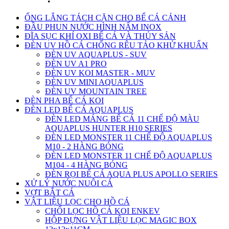
ỐNG LẮNG TÁCH CẶN CHO BỂ CÁ CẢNH
ĐẦU PHUN NƯỚC HÌNH NẤM INOX
ĐĨA SỤC KHÍ OXI BỂ CÁ VÀ THỦY SẢN
ĐÈN UV HỒ CÁ CHỐNG RÊU TẢO KHỬ KHUẨN
ĐÈN UV AQUAPLUS - SUV
ĐÈN UV A1 PRO
ĐÈN UV KOI MASTER - MUV
ĐÈN UV MINI AQUAPLUS
ĐÈN UV MOUNTAIN TREE
ĐÈN PHA BỂ CÁ KOI
ĐÈN LED BỂ CÁ AQUAPLUS
ĐÈN LED MÁNG BỂ CÁ 11 CHẾ ĐỘ MÀU
AQUAPLUS HUNTER H10 SERIES
ĐÈN LED MONSTER 11 CHẾ ĐỘ AQUAPLUS
M10 - 2 HÀNG BÓNG
ĐÈN LED MONSTER 11 CHẾ ĐỘ AQUAPLUS
M104 - 4 HÀNG BÓNG
ĐÈN RỌI BỂ CÁ AQUA PLUS APOLLO SERIES
XỬ LÝ NƯỚC NUÔI CÁ
VỢT BẮT CÁ
VẬT LIỆU LỌC CHO HỒ CÁ
CHỔI LỌC HỒ CÁ KOI ENKEV
HỘP ĐỰNG VẬT LIỆU LỌC MAGIC BOX