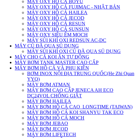
MÁY OXY HỒ CÁ BOYU
MÁY OXY HỒ CÁ FUJIMAC - NHẬT BẢN
MÁY OXY HỒ CÁ HAILEA
MÁY OXY HỒ CÁ JECOD
MÁY OXY HỒ CÁ RESUN
MÁY OXY HỒ CÁ SUNSUN
MÁY OXY SIÊU ÊM MOCH
MÁY SỦI KHÍ OXI REDSUN AC-DC
MÁY CỦ ĐÃ QUA SỦ DỤNG
MÁY SỦI KHÍ OXI CỦ ĐÃ QUA SỦ DỤNG
MÁY CHO CÁ KOI ĂN TỰ ĐỘNG
MÁY BƠM TANK MASTER CAO CẤP
MÁY BƠM HỒ CÁ VÀ PHỤ KIỆN
BƠM INOX NỘI ĐỊA TRUNG QUỐC(He Zhi Quan
YYQ)
MÁY BƠM ATMAN
MÁY BƠM CAO CẤP JENECA AH ECO
DC24VOL CHỐNG GIẬT
MÁY BƠM HAILEA
MÁY BƠM HỒ CÁ CAO_LONGTIME (TAIWAN)
MÁY BƠM HỒ CÁ KOI SHANYU TAK ECO
MÁY BƠM HỒ CÁ MOCH
MÁY BƠM JEBAO
MÁY BƠM JECOD
MÁY BƠM LIFETECH