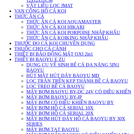
12x12x11CM
VẬT LIỆU LỌC JMAT
VAN CỔNG HÔ CÁ KOI
THỨC ĂN CÁ
THỨC ĂN CÁ KOI AQUAMASTER
THỨC ĂN CÁ KOI HIKARI
THỨC ĂN CÁ KOI PORPOISE NHẬP KHẨU
THỨC ĂN CÁ KOIKING NHẬP KHẨU
THƯỚC ĐO CÁ KOI CHUYÊN DỤNG
THUỐC CHO CÁ CẢNH
THIẾT BỊ BÁO ĐỘNG MẤT OXI 2in1
THIẾT BỊ BAOYU E ZU
DỤNG CỤ VỆ SINH BỂ CÁ ĐA NĂNG 5IN1
BAOYU
HÚT MẶT HÚT ĐÁY BAOYU MD
LỌC TRÀN TRÊN KẸP THÀNH BỂ CÁ BAOYU
LỌC TREO BỂ CÁ BAOYU
MÁY BƠM BAOYU BY-DC 24V CÓ ĐIỀU KHIỂN
MÁY BƠM BAOYU BY-JP
MÁY BƠM CÓ ĐIỀU KHIỂN BAOYU BY
MÁY BƠM HỒ CÁ SERIAL 10X
MÁY BƠM HỒ CÁ SERIAL 20X
MÁY BƠM HÚT ĐÁY HỒ CÁ BAOYU BY 30X
SERIES
MÁY BƠM TẠT BAOYU