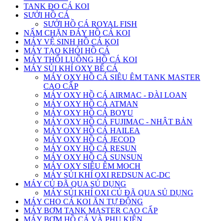
TANK ĐO CÁ KOI
SƯỞI HỒ CÁ
SƯỞI HỒ CÁ ROYAL FISH
NẤM CHẶN ĐÁY HỒ CÁ KOI
MÁY VỆ SINH HỒ CÁ KOI
MÁY TẠO KHÓI HỒ CÁ
MÁY THỔI LUỒNG HỒ CÁ KOI
MÁY SỦI KHÍ OXY BỂ CÁ
MÁY OXY HỒ CÁ SIÊU ÊM TANK MASTER
CAO CẤP
MÁY OXY HỒ CÁ AIRMAC - ĐÀI LOAN
MÁY OXY HỒ CÁ ATMAN
MÁY OXY HỒ CÁ BOYU
MÁY OXY HỒ CÁ FUJIMAC - NHẬT BẢN
MÁY OXY HỒ CÁ HAILEA
MÁY OXY HỒ CÁ JECOD
MÁY OXY HỒ CÁ RESUN
MÁY OXY HỒ CÁ SUNSUN
MÁY OXY SIÊU ÊM MOCH
MÁY SỦI KHÍ OXI REDSUN AC-DC
MÁY CỦ ĐÃ QUA SỦ DỤNG
MÁY SỦI KHÍ OXI CỦ ĐÃ QUA SỦ DỤNG
MÁY CHO CÁ KOI ĂN TỰ ĐỘNG
MÁY BƠM TANK MASTER CAO CẤP
MÁY BƠM HỒ CÁ VÀ PHỤ KIỆN