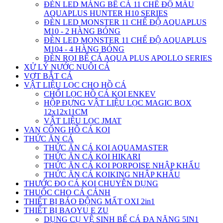
ĐÈN LED MÁNG BỂ CÁ 11 CHẾ ĐỘ MÀU
AQUAPLUS HUNTER H10 SERIES
ĐÈN LED MONSTER 11 CHẾ ĐỘ AQUAPLUS
M10 - 2 HÀNG BÓNG
ĐÈN LED MONSTER 11 CHẾ ĐỘ AQUAPLUS
M104 - 4 HÀNG BÓNG
ĐÈN RỌI BỂ CÁ AQUA PLUS APOLLO SERIES
XỬ LÝ NƯỚC NUÔI CÁ
VỢT BẮT CÁ
VẬT LIỆU LỌC CHO HỒ CÁ
CHỔI LỌC HỒ CÁ KOI ENKEV
HỘP ĐỰNG VẬT LIỆU LỌC MAGIC BOX
12x12x11CM
VẬT LIỆU LỌC JMAT
VAN CỔNG HÔ CÁ KOI
THỨC ĂN CÁ
THỨC ĂN CÁ KOI AQUAMASTER
THỨC ĂN CÁ KOI HIKARI
THỨC ĂN CÁ KOI PORPOISE NHẬP KHẨU
THỨC ĂN CÁ KOIKING NHẬP KHẨU
THƯỚC ĐO CÁ KOI CHUYÊN DỤNG
THUỐC CHO CÁ CẢNH
THIẾT BỊ BÁO ĐỘNG MẤT OXI 2in1
THIẾT BỊ BAOYU E ZU
DỤNG CỤ VỆ SINH BỂ CÁ ĐA NĂNG 5IN1