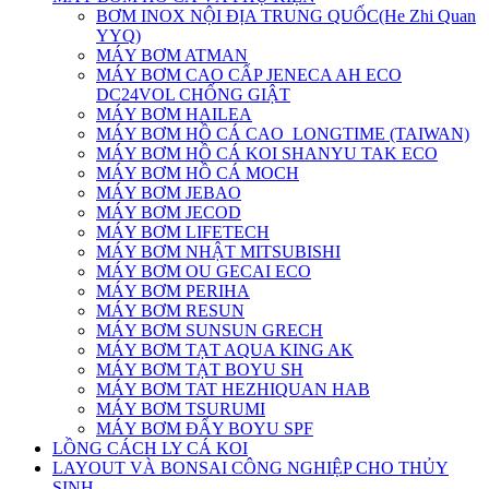
BƠM INOX NỘI ĐỊA TRUNG QUỐC(He Zhi Quan
YYQ)
MÁY BƠM ATMAN
MÁY BƠM CAO CẤP JENECA AH ECO
DC24VOL CHỐNG GIẬT
MÁY BƠM HAILEA
MÁY BƠM HỒ CÁ CAO_LONGTIME (TAIWAN)
MÁY BƠM HỒ CÁ KOI SHANYU TAK ECO
MÁY BƠM HỒ CÁ MOCH
MÁY BƠM JEBAO
MÁY BƠM JECOD
MÁY BƠM LIFETECH
MÁY BƠM NHẬT MITSUBISHI
MÁY BƠM OU GECAI ECO
MÁY BƠM PERIHA
MÁY BƠM RESUN
MÁY BƠM SUNSUN GRECH
MÁY BƠM TẠT AQUA KING AK
MÁY BƠM TẠT BOYU SH
MÁY BƠM TAT HEZHIQUAN HAB
MÁY BƠM TSURUMI
MÁY BƠM ĐẨY BOYU SPF
LỒNG CÁCH LY CÁ KOI
LAYOUT VÀ BONSAI CÔNG NGHIỆP CHO THỦY
SINH