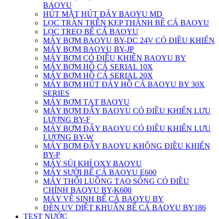
BAOYU
HÚT MẶT HÚT ĐÁY BAOYU MD
LỌC TRÀN TRÊN KẸP THÀNH BỂ CÁ BAOYU
LỌC TREO BỂ CÁ BAOYU
MÁY BƠM BAOYU BY-DC 24V CÓ ĐIỀU KHIỂN
MÁY BƠM BAOYU BY-JP
MÁY BƠM CÓ ĐIỀU KHIỂN BAOYU BY
MÁY BƠM HỒ CÁ SERIAL 10X
MÁY BƠM HỒ CÁ SERIAL 20X
MÁY BƠM HÚT ĐÁY HỒ CÁ BAOYU BY 30X
SERIES
MÁY BƠM TẠT BAOYU
MÁY BƠM ĐẨY BAOYU CÓ ĐIỀU KHIỂN LƯU
LƯỢNG BY-F
MÁY BƠM ĐẨY BAOYU CÓ ĐIỀU KHIỂN LƯU
LƯỢNG BY-W
MÁY BƠM ĐẨY BAOYU KHÔNG ĐIỀU KHIỂN
BY-P
MÁY SỦI KHÍ OXY BAOYU
MÁY SƯỞI BỂ CÁ BAOYU E600
MÁY THỔI LUỒNG TẠO SÓNG CÓ ĐIỀU
CHỈNH BAOYU BY-K600
MÁY VỆ SINH BỂ CÁ BAOYU BY
ĐÈN UV DIỆT KHUẨN BỂ CÁ BAOYU BY186
TEST NƯỚC