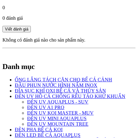
0
0 đánh giá
Không có đánh giá nào cho sản phẩm này.
Danh mục
ỐNG LẮNG TÁCH CẶN CHO BỂ CÁ CẢNH
ĐẦU PHUN NƯỚC HÌNH NẤM INOX
ĐĨA SỤC KHÍ OXI BỂ CÁ VÀ THỦY SẢN
ĐÈN UV HỒ CÁ CHỐNG RÊU TẢO KHỬ KHUẨN
ĐÈN UV AQUAPLUS - SUV
ĐÈN UV A1 PRO
ĐÈN UV KOI MASTER - MUV
ĐÈN UV MINI AQUAPLUS
ĐÈN UV MOUNTAIN TREE
ĐÈN PHA BỂ CÁ KOI
ĐÈN LED BỂ CÁ AQUAPLUS