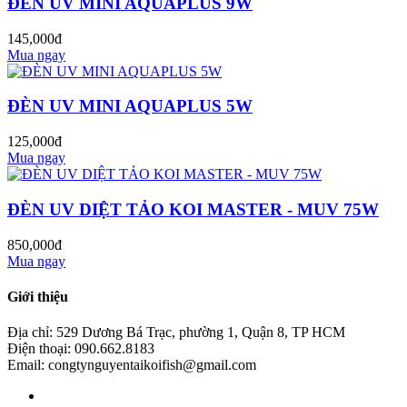
ĐÈN UV MINI AQUAPLUS 9W
145,000đ
Mua ngay
ĐÈN UV MINI AQUAPLUS 5W
125,000đ
Mua ngay
ĐÈN UV DIỆT TẢO KOI MASTER - MUV 75W
850,000đ
Mua ngay
Giới thiệu
Địa chỉ: 529 Dương Bá Trạc, phường 1, Quận 8, TP HCM
Điện thoại: 090.662.8183
Email: congtynguyentaikoifish@gmail.com