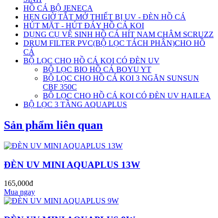
HỒ CÁ BỘ JENECA
HẸN GIỜ TẮT MỞ THIẾT BỊ UV - ĐÈN HỒ CÁ
HÚT MẶT - HÚT ĐÁY HỒ CÁ KOI
DỤNG CỤ VỆ SINH HỒ CÁ HÍT NAM CHÂM SCRUZZ
DRUM FILTER PVC(BỘ LỌC TÁCH PHÂN)CHO HỒ
CÁ
BỘ LỌC CHO HỒ CÁ KOI CÓ ĐÈN UV
BỘ LỌC BIO HỒ CÁ BOYU YT
BỘ LỌC CHO HỒ CÁ KOI 3 NGĂN SUNSUN
CBF 350C
BỘ LỌC CHO HỒ CÁ KOI CÓ ĐÈN UV HAILEA
BỘ LỌC 3 TẦNG AQUAPLUS
Sản phẩm liên quan
ĐÈN UV MINI AQUAPLUS 13W
165,000đ
Mua ngay