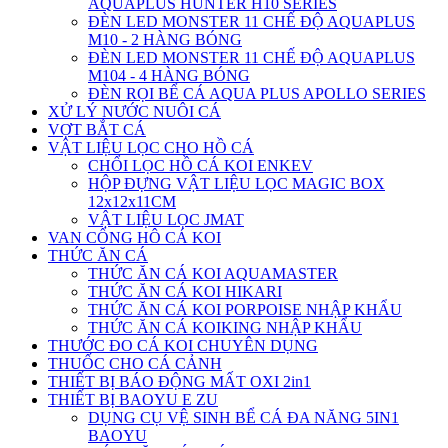
AQUAPLUS HUNTER H10 SERIES
ĐÈN LED MONSTER 11 CHẾ ĐỘ AQUAPLUS
M10 - 2 HÀNG BÓNG
ĐÈN LED MONSTER 11 CHẾ ĐỘ AQUAPLUS
M104 - 4 HÀNG BÓNG
ĐÈN RỌI BỂ CÁ AQUA PLUS APOLLO SERIES
XỬ LÝ NƯỚC NUÔI CÁ
VỢT BẮT CÁ
VẬT LIỆU LỌC CHO HỒ CÁ
CHỔI LỌC HỒ CÁ KOI ENKEV
HỘP ĐỰNG VẬT LIỆU LỌC MAGIC BOX
12x12x11CM
VẬT LIỆU LỌC JMAT
VAN CỔNG HÔ CÁ KOI
THỨC ĂN CÁ
THỨC ĂN CÁ KOI AQUAMASTER
THỨC ĂN CÁ KOI HIKARI
THỨC ĂN CÁ KOI PORPOISE NHẬP KHẨU
THỨC ĂN CÁ KOIKING NHẬP KHẨU
THƯỚC ĐO CÁ KOI CHUYÊN DỤNG
THUỐC CHO CÁ CẢNH
THIẾT BỊ BÁO ĐỘNG MẤT OXI 2in1
THIẾT BỊ BAOYU E ZU
DỤNG CỤ VỆ SINH BỂ CÁ ĐA NĂNG 5IN1
BAOYU