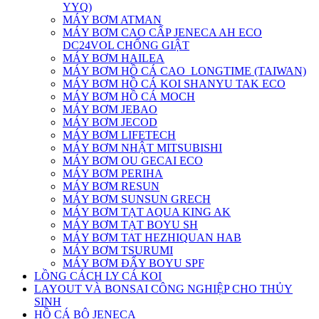
YYQ)
MÁY BƠM ATMAN
MÁY BƠM CAO CẤP JENECA AH ECO
DC24VOL CHỐNG GIẬT
MÁY BƠM HAILEA
MÁY BƠM HỒ CÁ CAO_LONGTIME (TAIWAN)
MÁY BƠM HỒ CÁ KOI SHANYU TAK ECO
MÁY BƠM HỒ CÁ MOCH
MÁY BƠM JEBAO
MÁY BƠM JECOD
MÁY BƠM LIFETECH
MÁY BƠM NHẬT MITSUBISHI
MÁY BƠM OU GECAI ECO
MÁY BƠM PERIHA
MÁY BƠM RESUN
MÁY BƠM SUNSUN GRECH
MÁY BƠM TẠT AQUA KING AK
MÁY BƠM TẠT BOYU SH
MÁY BƠM TAT HEZHIQUAN HAB
MÁY BƠM TSURUMI
MÁY BƠM ĐẨY BOYU SPF
LỒNG CÁCH LY CÁ KOI
LAYOUT VÀ BONSAI CÔNG NGHIỆP CHO THỦY
SINH
HỒ CÁ BỘ JENECA