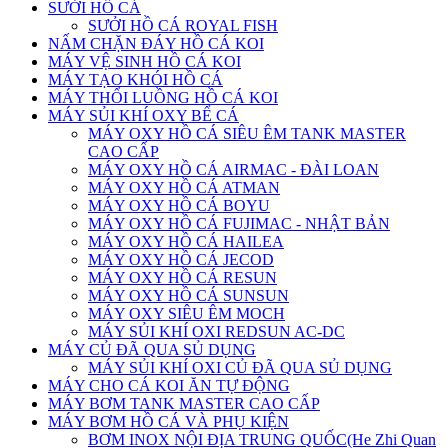
SƯỞI HỒ CÁ
SƯỞI HỒ CÁ ROYAL FISH
NẤM CHẶN ĐÁY HỒ CÁ KOI
MÁY VỆ SINH HỒ CÁ KOI
MÁY TẠO KHÓI HỒ CÁ
MÁY THỔI LUỒNG HỒ CÁ KOI
MÁY SỦI KHÍ OXY BỂ CÁ
MÁY OXY HỒ CÁ SIÊU ÊM TANK MASTER
CAO CẤP
MÁY OXY HỒ CÁ AIRMAC - ĐÀI LOAN
MÁY OXY HỒ CÁ ATMAN
MÁY OXY HỒ CÁ BOYU
MÁY OXY HỒ CÁ FUJIMAC - NHẬT BẢN
MÁY OXY HỒ CÁ HAILEA
MÁY OXY HỒ CÁ JECOD
MÁY OXY HỒ CÁ RESUN
MÁY OXY HỒ CÁ SUNSUN
MÁY OXY SIÊU ÊM MOCH
MÁY SỦI KHÍ OXI REDSUN AC-DC
MÁY CỦ ĐÃ QUA SỦ DỤNG
MÁY SỦI KHÍ OXI CỦ ĐÃ QUA SỦ DỤNG
MÁY CHO CÁ KOI ĂN TỰ ĐỘNG
MÁY BƠM TANK MASTER CAO CẤP
MÁY BƠM HỒ CÁ VÀ PHỤ KIỆN
BƠM INOX NỘI ĐỊA TRUNG QUỐC(He Zhi Quan