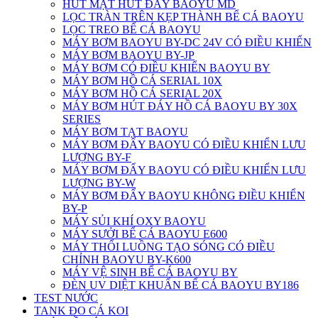
HÚT MẶT HÚT ĐÁY BAOYU MD
LỌC TRÀN TRÊN KẸP THÀNH BỂ CÁ BAOYU
LỌC TREO BỂ CÁ BAOYU
MÁY BƠM BAOYU BY-DC 24V CÓ ĐIỀU KHIỂN
MÁY BƠM BAOYU BY-JP
MÁY BƠM CÓ ĐIỀU KHIỂN BAOYU BY
MÁY BƠM HỒ CÁ SERIAL 10X
MÁY BƠM HỒ CÁ SERIAL 20X
MÁY BƠM HÚT ĐÁY HỒ CÁ BAOYU BY 30X
SERIES
MÁY BƠM TẠT BAOYU
MÁY BƠM ĐẨY BAOYU CÓ ĐIỀU KHIỂN LƯU
LƯỢNG BY-F
MÁY BƠM ĐẨY BAOYU CÓ ĐIỀU KHIỂN LƯU
LƯỢNG BY-W
MÁY BƠM ĐẨY BAOYU KHÔNG ĐIỀU KHIỂN
BY-P
MÁY SỦI KHÍ OXY BAOYU
MÁY SƯỞI BỂ CÁ BAOYU E600
MÁY THỔI LUỒNG TẠO SÓNG CÓ ĐIỀU
CHỈNH BAOYU BY-K600
MÁY VỆ SINH BỂ CÁ BAOYU BY
ĐÈN UV DIỆT KHUẨN BỂ CÁ BAOYU BY186
TEST NƯỚC
TANK ĐO CÁ KOI