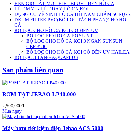
HẸN GIỜ TẮT MỞ THIẾT BỊ UV - ĐÈN HỒ CÁ
HÚT MẶT - HÚT ĐÁY HỒ CÁ KOI
DỤNG CỤ VỆ SINH HỒ CÁ HÍT NAM CHÂM SCRUZZ
DRUM FILTER PVC(BỘ LỌC TÁCH PHÂN)CHO HỒ
CÁ
BỘ LỌC CHO HỒ CÁ KOI CÓ ĐÈN UV
BỘ LỌC BIO HỒ CÁ BOYU YT
BỘ LỌC CHO HỒ CÁ KOI 3 NGĂN SUNSUN
CBF 350C
BỘ LỌC CHO HỒ CÁ KOI CÓ ĐÈN UV HAILEA
BỘ LỌC 3 TẦNG AQUAPLUS
Sản phẩm liên quan
BƠM TẠT JEBAO LP40.000
2,500,000đ
Mua ngay
Máy bơm tiết kiệm điện Jebao ACS 5000