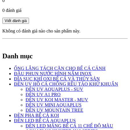
0
0 đánh giá
Không có đánh giá nào cho sản phẩm này.
Danh mục
ỐNG LẮNG TÁCH CẶN CHO BỂ CÁ CẢNH
ĐẦU PHUN NƯỚC HÌNH NẤM INOX
ĐĨA SỤC KHÍ OXI BỂ CÁ VÀ THỦY SẢN
ĐÈN UV HỒ CÁ CHỐNG RÊU TẢO KHỬ KHUẨN
ĐÈN UV AQUAPLUS - SUV
ĐÈN UV A1 PRO
ĐÈN UV KOI MASTER - MUV
ĐÈN UV MINI AQUAPLUS
ĐÈN UV MOUNTAIN TREE
ĐÈN PHA BỂ CÁ KOI
ĐÈN LED BỂ CÁ AQUAPLUS
ĐÈN LED MÁNG BỂ CÁ 11 CHẾ ĐỘ MÀU