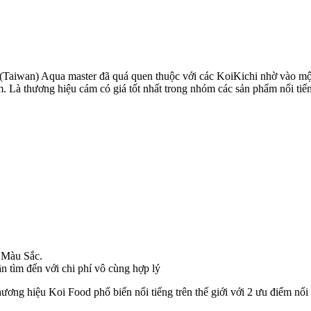
t (Taiwan) Aqua master đã quá quen thuộc với các KoiKichi nhờ vào một
. Là thương hiệu cám có giá tốt nhất trong nhóm các sản phẩm nổi tiế
 Màu Sắc.
 tìm đến với chi phí vô cùng hợp lý
 hiệu Koi Food phổ biến nổi tiếng trên thế giới với 2 ưu điểm nổi 