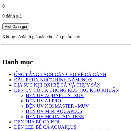
0
0 đánh giá
Không có đánh giá nào cho sản phẩm này.
Danh mục
ỐNG LẮNG TÁCH CẶN CHO BỂ CÁ CẢNH
ĐẦU PHUN NƯỚC HÌNH NẤM INOX
ĐĨA SỤC KHÍ OXI BỂ CÁ VÀ THỦY SẢN
ĐÈN UV HỒ CÁ CHỐNG RÊU TẢO KHỬ KHUẨN
ĐÈN UV AQUAPLUS - SUV
ĐÈN UV A1 PRO
ĐÈN UV KOI MASTER - MUV
ĐÈN UV MINI AQUAPLUS
ĐÈN UV MOUNTAIN TREE
ĐÈN PHA BỂ CÁ KOI
ĐÈN LED BỂ CÁ AQUAPLUS