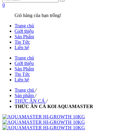
0
Giỏ hàng của bạn trống!
Trang chủ
Giới thiệu
Sản Phẩm
Tin Tức
Liên hệ
Trang chủ
Giới thiệu
Sản Phẩm
Tin Tức
Liên hệ
Trang chủ
/
Sản phẩm
/
THỨC ĂN CÁ
/
THỨC ĂN CÁ KOI AQUAMASTER