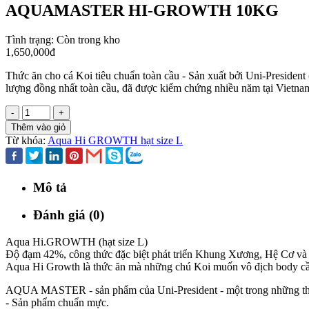
AQUAMASTER HI-GROWTH 10KG
Tình trạng:
Còn trong kho
1,650,000đ
Thức ăn cho cá Koi tiêu chuẩn toàn cầu - Sản xuất bởi Uni-Presiden
lượng đồng nhất toàn cầu, đã được kiểm chứng nhiều năm tại Vietnam
-
+
Thêm vào giỏ
Từ khóa:
Aqua Hi GROWTH hạt size L
Mô tả
Đánh giá (0)
Aqua Hi.GROWTH (hạt size L)
Độ đạm 42%, công thức đặc biệt phát triển Khung Xương, Hệ Cơ và
Aqua Hi Growth là thức ăn mà những chú Koi muốn vô địch body cần
AQUA MASTER - sản phẩm của Uni-President - một trong những thương
- Sản phẩm chuẩn mực.